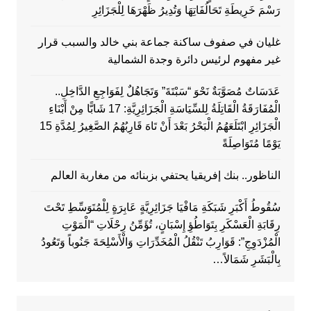
رَسْمَ خَرِيطَةِ تَحَالُفَاتِهَا وَتُدِيرُ ظَهْرَهَا لِلْجَزَائِرِ
غليان في صفوف ساكنة جماعة بني خالد والسبب قرار
غير مفهوم لرئيس دائرة وجدة الشمالية
عَدَسَاتٌ مُصَوَّبَةٌ نَحْوَ “سَبْتَةَ” وَتَجَاهُلٌ لِفَوَاجِعِ الدَّاخِلِ..
الْمُفَارَقَةُ الْقَاتِلَةُ لِلسِّيَاسَةِ الْجَزَائِرِيَّةِ: 17 شَابًّا مِنْ أَبْنَاءِ
الْجَزَائِرِ ابْتَلَعَهُمُ الْبَحْرُ بَعْدَ أَنْ تَاهَ قَارِبُهُمُ الصَّغِيرُ لِمُدَّةِ 15
يَوْمًا مُتَوَاصِلَةً
الناظور.. بنك إفريقيا يحتفي بزبنائه من مغاربة العالم
سُقُوطُ أَكْبَرِ شَبَكَةِ مَافْيَا جَزَائِرِيَّةٍ عَابِرَةٍ لِلْمُتَوَسِّطِ تَحْتَ
رِقَابَةِ الْعَسْكَرِ بِتَوَاطُؤِ إِسْبَانٍ، تُؤَمِّنُ رِحْلَاتِ “الْمَوْتِ
الْمُزْدَوِجِ”: قَوَارِبُ تَنْقُلُ الْمُخَدِّرَاتِ وَالْأَسْلِحَةَ جَنُوباً وَتَعُودُ
بِالْبَشَرِ شَمَالاً…