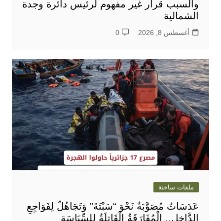
والسبب قرار غير مفهوم لرئيس دائرة وجدة
الشمالية
أغسطس 8, 2026
0
ملفات ساخنة
عَدَسَاتٌ مُصَوَّبَةٌ نَحْوَ “سَبْتَةَ” وَتَجَاهُلٌ لِفَوَاجِعِ
الدَّاخِلِ.. الْمُفَارَقَةُ الْقَاتِلَةُ لِلسِّيَاسَةِ