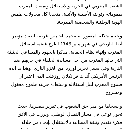
الشعب المغربي في الحرية والاستقلال وتمسك المغرب
بمقوماته وثوابته الأصيلة والأثيلة، متحديا كل محاولات طمس
الهوية الوطنية والشخصية المغربية.
واغتنم جلالة المغفور له محمد الخامس فرصة انعقاد مؤتمر
آنفا التاريخي في شهر يناير 1943 لطرح قضية استقلال
المغرب وإنهاء نظام الحماية، مذكرا بالجهود والمساعي الحثيثة
التي بذلها المغرب من أجل مساندة الحلفاء في حربهم ضد
النازية وفي سبيل تحرير أوروبا من الغزو النازي، وهذا ما أيده
الرئيس الأمريكي آنذاك فرانكلان روزفلت الذي اعتبر أن
طموح المغرب لنيل استقلاله واستعادة حريته طموح معقول
ومشروع.
وانسجاما مع مبدإ حق الشعوب في تقرير مصيرها، حدث
تحول نوعي في مسار النضال الوطني، وبرزت في الأفق
فكرة تقديم وثيقة المطالبة بالاستقلال بإيحاء من جلالة