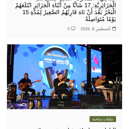
الْجَزَائِرِيَّةِ: 17 شَابًّا مِنْ أَبْنَاءِ الْجَزَائِرِ ابْتَلَعَهُمُ
الْبَحْرُ بَعْدَ أَنْ تَاهَ قَارِبُهُمُ الصَّغِيرُ لِمُدَّةِ 15
يَوْمًا مُتَوَاصِلَةً
أغسطس 8, 2026
0
ملفات ساخنة