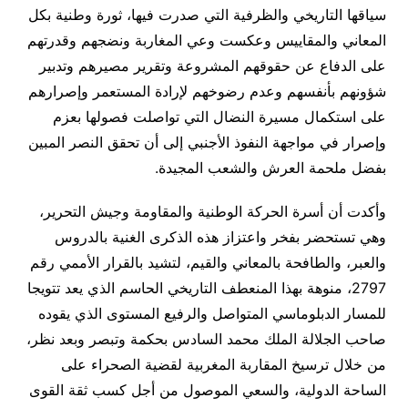
سياقها التاريخي والظرفية التي صدرت فيها، ثورة وطنية بكل
المعاني والمقاييس وعكست وعي المغاربة ونضجهم وقدرتهم
على الدفاع عن حقوقهم المشروعة وتقرير مصيرهم وتدبير
شؤونهم بأنفسهم وعدم رضوخهم لإرادة المستعمر وإصرارهم
على استكمال مسيرة النضال التي تواصلت فصولها بعزم
وإصرار في مواجهة النفوذ الأجنبي إلى أن تحقق النصر المبين
بفضل ملحمة العرش والشعب المجيدة.
وأكدت أن أسرة الحركة الوطنية والمقاومة وجيش التحرير،
وهي تستحضر بفخر واعتزاز هذه الذكرى الغنية بالدروس
والعبر، والطافحة بالمعاني والقيم، لتشيد بالقرار الأممي رقم
2797، منوهة بهذا المنعطف التاريخي الحاسم الذي يعد تتويجا
للمسار الدبلوماسي المتواصل والرفيع المستوى الذي يقوده
صاحب الجلالة الملك محمد السادس بحكمة وتبصر وبعد نظر،
من خلال ترسيخ المقاربة المغربية لقضية الصحراء على
الساحة الدولية، والسعي الموصول من أجل كسب ثقة القوى