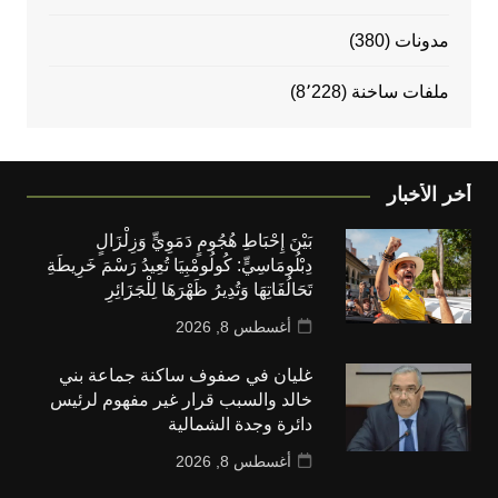
مدونات
(380)
ملفات ساخنة
(8٬228)
أخر الأخبار
بَيْنَ إِحْبَاطِ هُجُومٍ دَمَوِيٍّ وَزِلْزَالٍ
دِبْلُومَاسِيٍّ: كُولُومْبِيَا تُعِيدُ رَسْمَ خَرِيطَةِ
تَحَالُفَاتِهَا وَتُدِيرُ ظَهْرَهَا لِلْجَزَائِرِ
أغسطس 8, 2026
غليان في صفوف ساكنة جماعة بني
خالد والسبب قرار غير مفهوم لرئيس
دائرة وجدة الشمالية
أغسطس 8, 2026