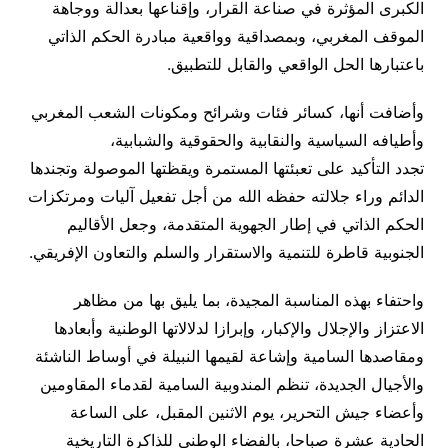
الكبرى المؤثرة في صناعة القرار، وإقناعها بعدالة ووجاهة
الموقف المغربي، وبمصداقية وواقعية مبادرة الحكم الذاتي
باعتبارها الحل الواقعي والقابل للتطبيق.
وأضافت أنها، كسائر فئات وشرائح ومكونات الشعب المغربي
وأطيافه السياسية والنقابية والحقوقية والشبابية،
تجدد التأكيد على تعبئتها المستمرة ويقظتها الموصولة وتجندها
الدائم وراء جلالته حفظه الله من أجل تفعيل آليات ومرتكزات
الحكم الذاتي في إطار الجهوية المتقدمة، وجعل الأقاليم
الجنوبية قاطرة للتنمية والاستقرار والسلم والتعاون الإفريقي.
واحتفاء بهذه المناسبة المجيدة، بما يليق بها من مظاهر
الاعتزاز والإجلال والإكبار، وإبرازا لدلالاتها الوطنية وأبعادها
ومقاصدها السامية وإشاعة لقيمها النبيلة في أوساط الناشئة
والأجيال الجديدة، تنظم المندوبية السامية لقدماء المقاومين
وأعضاء جيش التحرير، يوم الاثنين المقبل، على الساعة
الحادية عشرة صباحا، بالفضاء الوطني للذاكرة التاريخية