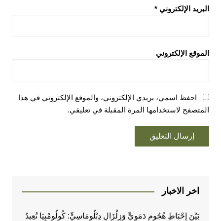
البريد الإلكتروني
*
الموقع الإلكتروني
احفظ اسمي، بريدي الإلكتروني، والموقع الإلكتروني في هذا
المتصفح لاستخدامها المرة المقبلة في تعليقي.
اخر الاخبار
بَيْنَ إِحْبَاطِ هُجُومٍ دَمَوِيٍّ وَزِلْزَالٍ دِبْلُومَاسِيٍّ: كُولُومْبِيَا تُعِيدُ