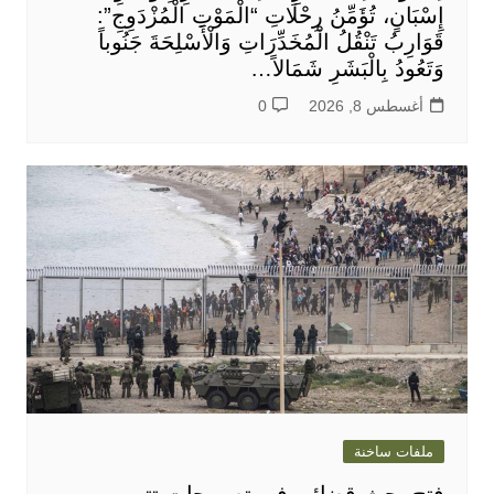
إِسْبَانٍ، تُؤَمِّنُ رِحْلَاتِ “الْمَوْتِ الْمُزْدَوِجِ”:
قَوَارِبُ تَنْقُلُ الْمُخَدِّرَاتِ وَالْأَسْلِحَةَ جَنُوباً
وَتَعُودُ بِالْبَشَرِ شَمَالاً…
أغسطس 8, 2026
0
ملفات ساخنة