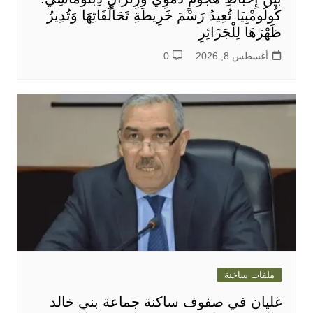
كُولُومْبِيَا تُعِيدُ رَسْمَ خَرِيطَةِ تَحَالُفَاتِهَا وَتُدِيرُ
ظَهْرَهَا لِلْجَزَائِرِ
أغسطس 8, 2026
0
ملفات ساخنة
غليان في صفوف ساكنة جماعة بني خالد