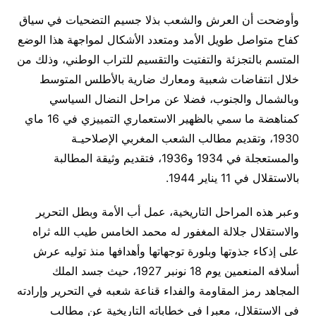
وأوضحت أن العرش والشعب بذلا جسيم التضحيات في سياق
كفاح متواصل طويل الأمد ومتعدد الأشكال لمواجهة هذا الوضع
المتسم بالتجزئة والتفتيت والتقسيم للتراب الوطني، وذلك من
خلال انتفاضات شعبية ومعارك ضارية بالأطلس المتوسط
وبالشمال والجنوب، فضلا عن مراحل النضال السياسي
كمناهضة ما سمي بالظهير الاستعماري التمييزي في 16 ماي
1930، وتقديم مطالب الشعب المغربي الإصلاحيـة
والمستعجلة في 1934 و1936، فتقديم وثيقة المطالبة
بالاستقلال في 11 يناير 1944.
وعبر هذه المراحل التاريخية، عمل أب الأمة وبطل التحرير
والاستقلال جلالة المغفور له محمد الخامس طيب الله ثراه
على إذكاء جذوتها وبلورة توجهاتها وأهدافها منذ توليه عرش
أسلافه المنعمين يوم 18 نونبر 1927، حيث جسد الملك
المجاهد رمز المقاومة والفداء قناعة شعبه في التحرير وإرادته
في الاستقلال، معبرا في خطاباته التاريخية عن مطالب