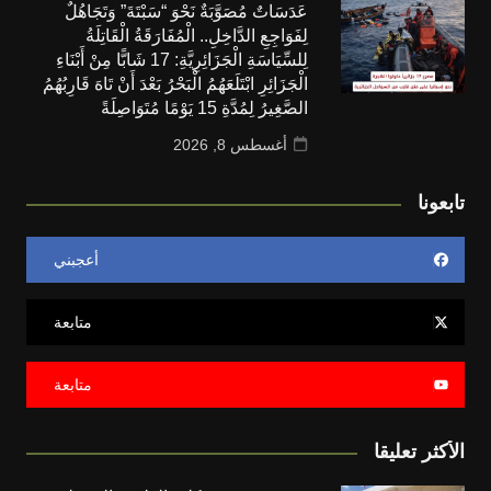
عَدَسَاتٌ مُصَوَّبَةٌ نَحْوَ “سَبْتَةَ” وَتَجَاهُلٌ
لِفَوَاجِعِ الدَّاخِلِ.. الْمُفَارَقَةُ الْقَاتِلَةُ
لِلسِّيَاسَةِ الْجَزَائِرِيَّةِ: 17 شَابًّا مِنْ أَبْنَاءِ
الْجَزَائِرِ ابْتَلَعَهُمُ الْبَحْرُ بَعْدَ أَنْ تَاهَ قَارِبُهُمُ
الصَّغِيرُ لِمُدَّةِ 15 يَوْمًا مُتَوَاصِلَةً
أغسطس 8, 2026
تابعونا
أعجبني
متابعة
متابعة
الأكثر تعليقا