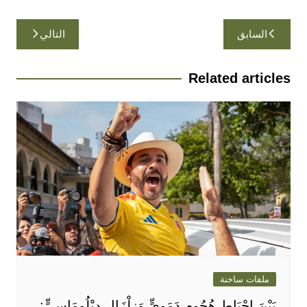
تصفّح
السابق
التالي
المقالات
Related articles
ملفات ساخنة
بَيْنَ إِحْبَاطِ هُجُومٍ دَمَوِيٍّ وَزِلْزَالٍ دِبْلُومَاسِيٍّ: