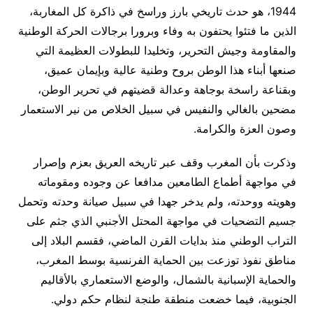
1944، هو حدث تاريخي بارز وراسخ في ذاكرة كل المغاربة،
الذين ما فتئوا يحتفون به وفاء وبرورا برجالات الحركة الوطنية
والمقاومة وجيش التحرير، وتخليدا للبطولات العظيمة التي
صنعها أبناء هذا الوطن بروح وطنية عالية وبإيمان عميق،
وبقناعة راسخة بوجاهة وعدالة قضيتهم في تحرير الوطن،
مضحين بالغالي والنفيس في سبيل الخلاص من نير الاستعمار
وصون العزة والكرامة.
وذكرت بأن المغرب وقف عبر تاريخه العريق بعزم وإصرار
في مواجهة أطماع الطامعين مدافعا عن وجوده ومقوماته
وهويته ووحدته، ولم يدخر جهدا في سبيل صيانة وحدته وتحمل
جسيم التضحيات في مواجهة المحتل الأجنبي الذي جثم على
التراب الوطني منذ بدايات القرن الماضي، فقسم البلاد إلى
مناطق نفوذ توزعت بين الحماية الفرنسية بوسط المغرب،
والحماية الإسبانية بالشمال، والوضع الاستعماري بالأقاليم
الجنوبية، فيما خضعت منطقة طنجة لنظام حكم دولي.