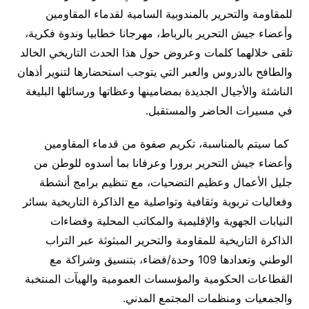
للمقاومة والتحرير بالمندوبية السامية لقدماء المقاومين
وأعضاء جيش التحرير بالرباط، مهرجانا خطابيا وندوة فكرية،
تلقى خلالهما كلمات وعروض حول هذا الحدث التاريخي الخالد
والطافح بالدروس والعبر التي يتوجب استحضارها لتنوير أذهان
الناشئة والأجيال الجديدة بمضامينها وعظاتها ورسائلها البليغة
في مسيرات الحاضر والمستقبل.
كما سيتم بالمناسبة، تكريم صفوة من قدماء المقاومين
وأعضاء جيش التحرير برورا وعرفانا بما أسدوه للوطن من
جليل الأعمال وعظيم التضحيات، مع تنظيم برامج أنشطة
وفعاليات تربوية وثقافية وتواصلية مع الذاكرة التاريخية بسائر
النيابات الجهوية والإقليمية والمكاتب المحلية وفضاءات
الذاكرة التاريخية للمقاومة والتحرير المبثوثة عبر التراب
الوطني وتعدادها 109 وحدة/فضاء، بتنسيق وشراكة مع
القطاعات الحكومية والمؤسسات العمومية والهيآت المنتخبة
والجمعيات ومنظمات المجتمع المدني.