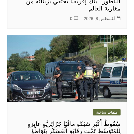
الناظور.. بنك إفريقيا يحتفي بزبنائه من
مغاربة العالم
أغسطس 8, 2026
0
ملفات ساخنة
سُقُوطُ أَكْبَرِ شَبَكَةِ مَافْيَا جَزَائِرِيَّةٍ عَابِرَةٍ
لِلْمُتَوَسِّطِ تَحْتَ رِقَابَةِ الْعَسْكَرِ بِتَوَاطُؤِ