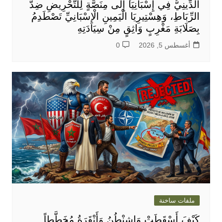
الدِّينِيُّ فِي إِسْبَانِيَا إِلَى مِنَصَّةٍ لِلتَّحْرِيضِ ضِدَّ
الرِّبَاطِ، وَهِسْتِيرِيَا الْيَمِينِ الْإِسْبَانِيِّ تَصْطَدِمُ
بِصَلَابَةِ مَغْرِبٍ وَاثِقٍ مِنْ سِيَادَتِهِ
أغسطس 5, 2026
0
ملفات ساخنة
كَيْفَ أَسْقَطَتْ وَاشِنْطُنُ وَأَنْقَرَةُ مُخَطَّطاً