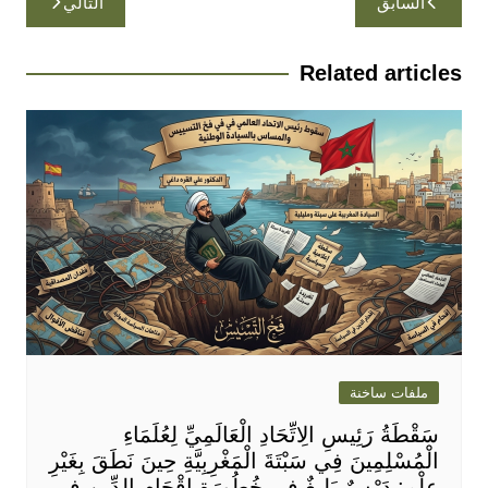
السابق
التالي
المقالات
Related articles
ملفات ساخنة
سَقْطَةُ رَئِيسِ الِاتِّحَادِ الْعَالَمِيِّ لِعُلَمَاءِ
الْمُسْلِمِينَ فِي سَبْتَةَ الْمَغْرِبِيَّةِ حِينَ نَطَقَ بِغَيْرِ
عِلْمٍ: دَرْسٌ بَلِيغٌ فِي خُطُورَةِ إِقْحَامِ الدِّينِ فِي