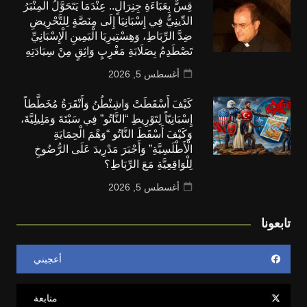
قِسٌّ بِعَبَاءَةِ جِنِرَالٍ.. عِنْدَمَا يَتَحَوَّلُ الْمِنْبَرُ
الدِّينِيُّ فِي إِسْبَانِيَا إِلَى مِنَصَّةٍ لِلتَّحْرِيضِ
ضِدَّ الرِّبَاطِ، وَهِسْتِيرِيَا الْيَمِينِ الْإِسْبَانِيِّ
تَصْطَدِمُ بِصَلَابَةِ مَغْرِبٍ وَاثِقٍ مِنْ سِيَادَتِهِ
أغسطس 5, 2026
كَيْفَ أَسْقَطَتْ وَاشِنْطُنُ وَأَنْقَرَةُ مُخَطَّطاً
إِسْبَانِيّاً لِتَوْرِيطِ “النَّاتُو” فِي سَبْتَةَ وَمَلِيلِيَّةَ،
وَكَيْفَ أَسْقَطَ النَّاتُو “وَهْمَ الْحِمَايَةِ
الْأَطْلَسِيَّةِ” وَأَجْبَرَ مَدْرِيدَ عَلَى الرُّضُوخِ
لِلْوَاقِعِيَّةِ مَعَ الرِّبَاطِ؟
أغسطس 5, 2026
تابعونا
أعجبني
متابعة