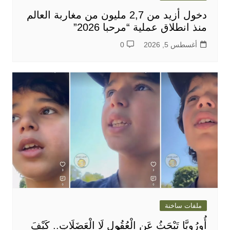
دخول أزيد من 2,7 مليون من مغاربة العالم
منذ انطلاق عملية “مرحبا 2026”
أغسطس 5, 2026
0
ملفات ساخنة
أُورُوبَّا تَبْحَثُ عَنِ الْعُقُولِ لَا الْعَضَلَاتِ.. كَيْفَ