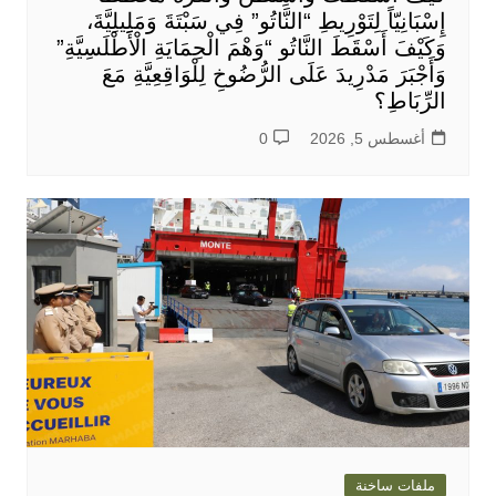
إِسْبَانِيّاً لِتَوْرِيطِ “النَّاتُو” فِي سَبْتَةَ وَمَلِيلِيَّةَ،
وَكَيْفَ أَسْقَطَ النَّاتُو “وَهْمَ الْحِمَايَةِ الْأَطْلَسِيَّةِ”
وَأَجْبَرَ مَدْرِيدَ عَلَى الرُّضُوخِ لِلْوَاقِعِيَّةِ مَعَ
الرِّبَاطِ؟
أغسطس 5, 2026
0
ملفات ساخنة