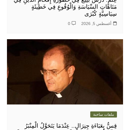
مَتَاهَاتِ السِّيَاسَةِ وَالْوُقُوعِ فِي خَطِيئَةٍ
سِيَاسِيَّةٍ كُبْرَى
أغسطس 5, 2026
0
ملفات ساخنة
قِسٌّ بِعَبَاءَةِ جِنِرَالٍ.. عِنْدَمَا يَتَحَوَّلُ الْمِنْبَرُ