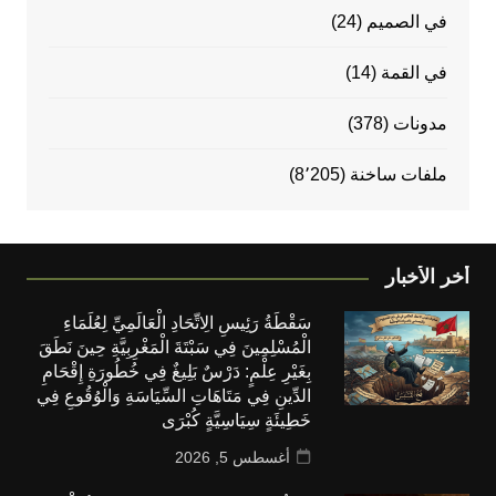
في الصميم
(24)
في القمة
(14)
مدونات
(378)
ملفات ساخنة
(8٬205)
أخر الأخبار
سَقْطَةُ رَئِيسِ الِاتِّحَادِ الْعَالَمِيِّ لِعُلَمَاءِ
الْمُسْلِمِينَ فِي سَبْتَةَ الْمَغْرِبِيَّةِ حِينَ نَطَقَ
بِغَيْرِ عِلْمٍ: دَرْسٌ بَلِيغٌ فِي خُطُورَةِ إِقْحَامِ
الدِّينِ فِي مَتَاهَاتِ السِّيَاسَةِ وَالْوُقُوعِ فِي
خَطِيئَةٍ سِيَاسِيَّةٍ كُبْرَى
أغسطس 5, 2026