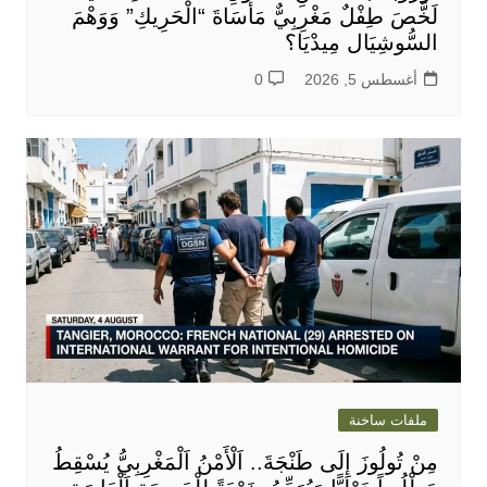
لَخَّصَ طِفْلٌ مَغْرِبِيٌّ مَأْسَاةَ “الْحَرِيكِ” وَوَهْمَ
السُّوشِيَال مِيدْيَا؟
أغسطس 5, 2026
0
ملفات ساخنة
مِنْ تُولُوزَ إِلَى طَنْجَةَ.. اَلْأَمْنُ اَلْمَغْرِبِيُّ يُسْقِطُ