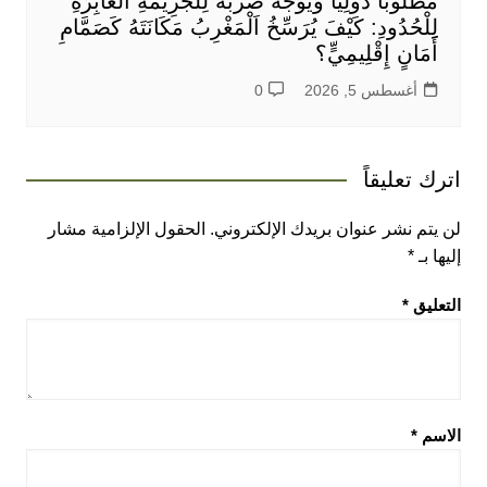
مَطْلُوباً دَوْلِيًّا وَيُوَجِّهُ ضَرْبَةً لِلْجَرِيمَةِ اَلْعَابِرَةِ
لِلْحُدُودِ: كَيْفَ يُرَسِّخُ اَلْمَغْرِبُ مَكَانَتَهُ كَصَمَّامِ
أَمَانٍ إِقْلِيمِيٍّ؟
أغسطس 5, 2026
0
اترك تعليقاً
لن يتم نشر عنوان بريدك الإلكتروني.
الحقول الإلزامية مشار
إليها بـ
*
التعليق
*
الاسم
*