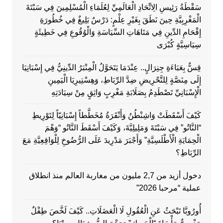
سَقْطَةُ رَئِيسِ الِاتِّحَادِ الْعَالَمِيِّ لِعُلَمَاءِ الْمُسْلِمِينَ فِي سَبْتَةَ
الْمَغْرِبِيَّةِ حِينَ نَطَقَ بِغَيْرِ عِلْمٍ: دَرْسٌ بَلِيغٌ فِي خُطُورَةِ
إِقْحَامِ الدِّينِ فِي مَتَاهَاتِ السِّيَاسَةِ وَالْوُقُوعِ فِي خَطِيئَةٍ
سِيَاسِيَّةٍ كُبْرَى
قِسٌّ بِعَبَاءَةِ جِنِرَالٍ.. عِنْدَمَا يَتَحَوَّلُ الْمِنْبَرُ الدِّينِيُّ فِي إِسْبَانِيَا
إِلَى مِنَصَّةٍ لِلتَّحْرِيضِ ضِدَّ الرِّبَاطِ، وَهِسْتِيرِيَا الْيَمِينِ
الْإِسْبَانِيِّ تَصْطَدِمُ بِصَلَابَةِ مَغْرِبٍ وَاثِقٍ مِنْ سِيَادَتِهِ
كَيْفَ أَسْقَطَتْ وَاشِنْطُنُ وَأَنْقَرَةُ مُخَطَّطاً إِسْبَانِيّاً لِتَوْرِيطِ
“النَّاتُو” فِي سَبْتَةَ وَمَلِيلِيَّةَ، وَكَيْفَ أَسْقَطَ النَّاتُو “وَهْمَ
الْحِمَايَةِ الْأَطْلَسِيَّةِ” وَأَجْبَرَ مَدْرِيدَ عَلَى الرُّضُوخِ لِلْوَاقِعِيَّةِ مَعَ
الرِّبَاطِ؟
دخول أزيد من 2,7 مليون من مغاربة العالم منذ انطلاق
عملية “مرحبا 2026”
أُورُوبَّا تَبْحَثُ عَنِ الْعُقُولِ لَا الْعَضَلَاتِ.. كَيْفَ لَخَّصَ طِفْلٌ