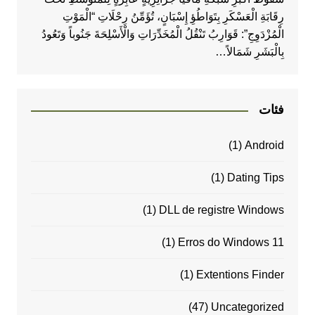
رِقَابَةِ الْعَسْكَرِ بِتَوَاطُؤِ إِسْبَانٍ، تُؤَمِّنُ رِحْلَاتِ “الْمَوْتِ
الْمُزْدَوِجِ”: قَوَارِبُ تَنْقُلُ الْمُخَدِّرَاتِ وَالْأَسْلِحَةَ جَنُوباً وَتَعُودُ
بِالْبَشَرِ شَمَالاً…
فئات
(1)
Android
(1)
Dating Tips
(1)
DLL de registre Windows
(1)
Erros do Windows 11
(1)
Extentions Finder
(47)
Uncategorized