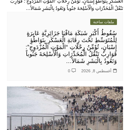
ملفات ساخنة
سُقُوطُ أَكْبَرِ شَبَكَةِ مَافْيَا جَزَائِرِيَّةٍ عَابِرَةٍ
لِلْمُتَوَسِّطِ تَحْتَ رِقَابَةِ الْعَسْكَرِ بِتَوَاطُؤِ
إِسْبَانٍ، تُؤَمِّنُ رِحْلَاتِ “الْمَوْتِ الْمُزْدَوِجِ”:
قَوَارِبُ تَنْقُلُ الْمُخَدِّرَاتِ وَالْأَسْلِحَةَ جَنُوباً
وَتَعُودُ بِالْبَشَرِ شَمَالاً…
أغسطس 8, 2026
0