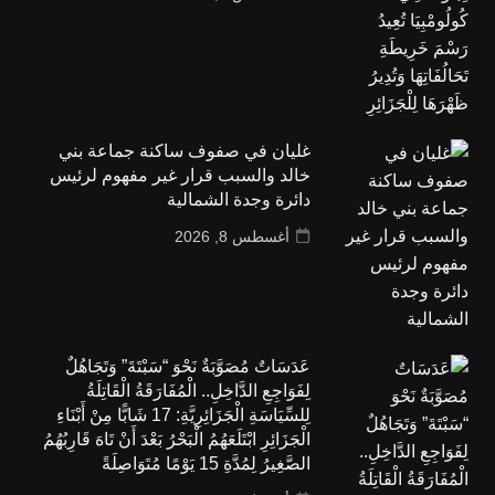
غليان في صفوف ساكنة جماعة بني
خالد والسبب قرار غير مفهوم لرئيس
دائرة وجدة الشمالية
أغسطس 8, 2026
عَدَسَاتٌ مُصَوَّبَةٌ نَحْوَ “سَبْتَةَ” وَتَجَاهُلٌ
لِفَوَاجِعِ الدَّاخِلِ.. الْمُفَارَقَةُ الْقَاتِلَةُ
لِلسِّيَاسَةِ الْجَزَائِرِيَّةِ: 17 شَابًّا مِنْ أَبْنَاءِ
الْجَزَائِرِ ابْتَلَعَهُمُ الْبَحْرُ بَعْدَ أَنْ تَاهَ قَارِبُهُمُ
الصَّغِيرُ لِمُدَّةِ 15 يَوْمًا مُتَوَاصِلَةً