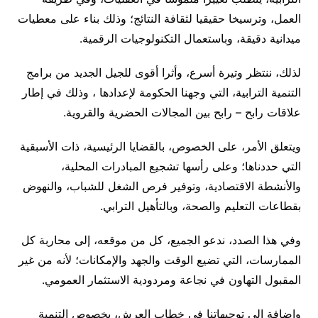
العمل، وترسيخا حقيقيا لثقافة النتائج؛ وذلك بناء على معطيات
ميدانية دقيقة، وباستعمال التكنولوجيات الرقمية.
لذلك، ننتظر وتيرة أسرع، وأثرا أقوى للجيل الجديد من برامج
التنمية الترابية، التي وجهنا الحكومة لإعدادها ، وذلك في إطار
علاقات رابح – رابح بين المجالات الحضرية والقروية.
ويتعلق الأمر، على الخصوص، بالقضايا الرئيسية، ذات الأسبقية
التي حددناها؛ وعلى رأسها تشجيع المبادرات المحلية،
والأنشطة الاقتصادية، وتوفير فرص الشغل للشباب، والنهوض
بقطاعات التعليم والصحة، وبالتأهيل الترابي.
وفي هذا الصدد، ندعو الجميع، كل من موقعه، إلى محاربة كل
الممارسات، التي تضيع الوقت والجهد والإمكانات؛ لأنه من غير
المقبول التهاون في نجاعة ومردودية الاستثمار العمومي.
وإضافة إلى توجيهاتنا في خطاب العرش، بخصوص التنمية