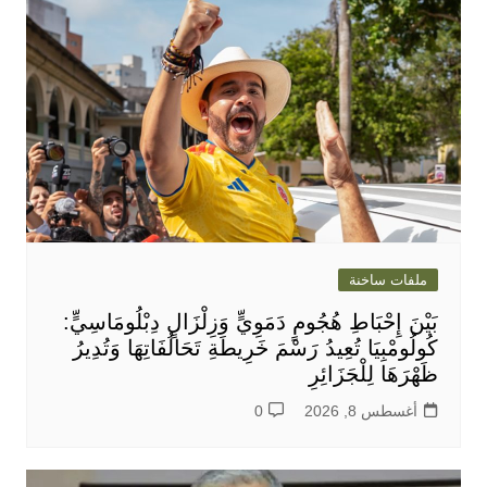
ملفات ساخنة
بَيْنَ إِحْبَاطِ هُجُومٍ دَمَوِيٍّ وَزِلْزَالٍ دِبْلُومَاسِيٍّ:
كُولُومْبِيَا تُعِيدُ رَسْمَ خَرِيطَةِ تَحَالُفَاتِهَا وَتُدِيرُ
ظَهْرَهَا لِلْجَزَائِرِ
أغسطس 8, 2026
0