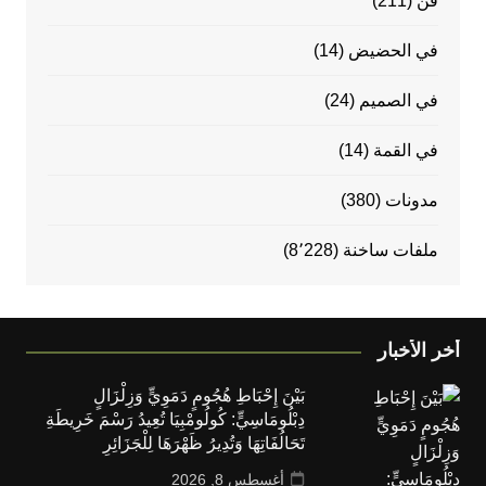
فن
(211)
في الحضيض
(14)
في الصميم
(24)
في القمة
(14)
مدونات
(380)
ملفات ساخنة
(8٬228)
أخر الأخبار
بَيْنَ إِحْبَاطِ هُجُومٍ دَمَوِيٍّ وَزِلْزَالٍ
دِبْلُومَاسِيٍّ: كُولُومْبِيَا تُعِيدُ رَسْمَ خَرِيطَةِ
تَحَالُفَاتِهَا وَتُدِيرُ ظَهْرَهَا لِلْجَزَائِرِ
أغسطس 8, 2026