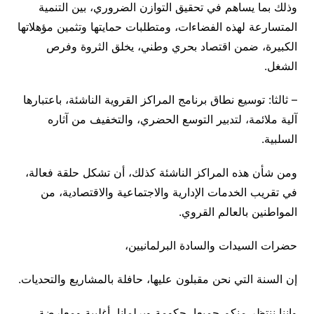
وذلك بما يساهم في تحقيق التوازن الضروري، بين التنمية
المتسارعة لهذه الفضاءات، ومتطلبات حمايتها وتثمين مؤهلاتها
الكبيرة، ضمن اقتصاد بحري وطني، يخلق الثروة وفرص
الشغل.
– ثالثا: توسيع نطاق برنامج المراكز القروية الناشئة، باعتبارها
آلية ملائمة، لتدبير التوسع الحضري، والتخفيف من آثاره
السلبية.
ومن شأن هذه المراكز الناشئة كذلك، أن تشكل حلقة فعالة،
في تقريب الخدمات الإدارية والاجتماعية والاقتصادية، من
المواطنين بالعالم القروي.
حضرات السيدات والسادة البرلمانيين،
إن السنة التي نحن مقبلون عليها، حافلة بالمشاريع والتحديات.
وإننا ننتظر منكم جميعا، حكومة وبرلمانا، أغلبية ومعارضة،