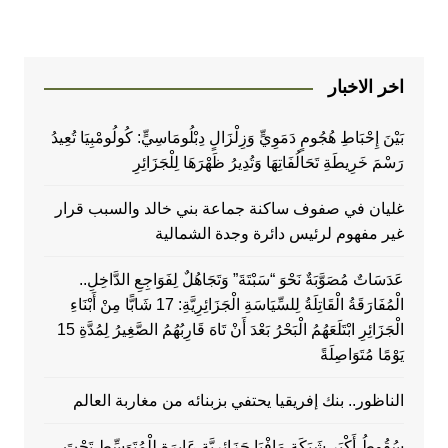
اخر الاخبار
بَيْنَ إِحْبَاطِ هُجُومٍ دَمَوِيٍّ وَزِلْزَالٍ دِبْلُومَاسِيٍّ: كُولُومْبِيَا تُعِيدُ
رَسْمَ خَرِيطَةِ تَحَالُفَاتِهَا وَتُدِيرُ ظَهْرَهَا لِلْجَزَائِرِ
غليان في صفوف ساكنة جماعة بني خالد والسبب قرار
غير مفهوم لرئيس دائرة وجدة الشمالية
عَدَسَاتٌ مُصَوَّبَةٌ نَحْوَ “سَبْتَةَ” وَتَجَاهُلٌ لِفَوَاجِعِ الدَّاخِلِ..
الْمُفَارَقَةُ الْقَاتِلَةُ لِلسِّيَاسَةِ الْجَزَائِرِيَّةِ: 17 شَابًّا مِنْ أَبْنَاءِ
الْجَزَائِرِ ابْتَلَعَهُمُ الْبَحْرُ بَعْدَ أَنْ تَاهَ قَارِبُهُمُ الصَّغِيرُ لِمُدَّةِ 15
يَوْمًا مُتَوَاصِلَةً
الناظور.. بنك إفريقيا يحتفي بزبنائه من مغاربة العالم
سُقُوطُ أَكْبَرِ شَبَكَةِ مَافْيَا جَزَائِرِيَّةٍ عَابِرَةٍ لِلْمُتَوَسِّطِ تَحْتَ