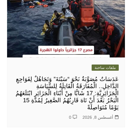
ملفات ساخنة
عَدَسَاتٌ مُصَوَّبَةٌ نَحْوَ “سَبْتَةَ” وَتَجَاهُلٌ لِفَوَاجِعِ
الدَّاخِلِ.. الْمُفَارَقَةُ الْقَاتِلَةُ لِلسِّيَاسَةِ
الْجَزَائِرِيَّةِ: 17 شَابًّا مِنْ أَبْنَاءِ الْجَزَائِرِ ابْتَلَعَهُمُ
الْبَحْرُ بَعْدَ أَنْ تَاهَ قَارِبُهُمُ الصَّغِيرُ لِمُدَّةِ 15
يَوْمًا مُتَوَاصِلَةً
أغسطس 8, 2026
0