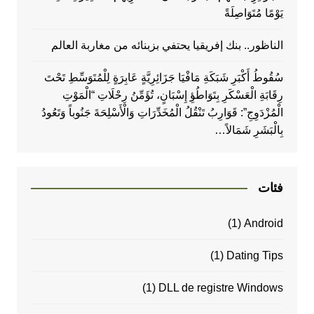
يَوْمًا مُتَوَاصِلَةً
الناظور.. بنك إفريقيا يحتفي بزبنائه من مغاربة العالم
سُقُوطُ أَكْبَرِ شَبَكَةِ مَافْيَا جَزَائِرِيَّةٍ عَابِرَةٍ لِلْمُتَوَسِّطِ تَحْتَ
رِقَابَةِ الْعَسْكَرِ بِتَوَاطُؤِ إِسْبَانٍ، تُؤَمِّنُ رِحْلَاتِ “الْمَوْتِ
الْمُزْدَوِجِ”: قَوَارِبُ تَنْقُلُ الْمُخَدِّرَاتِ وَالْأَسْلِحَةَ جَنُوباً وَتَعُودُ
بِالْبَشَرِ شَمَالاً…
فئات
(1)
Android
(1)
Dating Tips
(1)
DLL de registre Windows