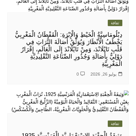
ثقافة
دِبْلُومَاسِيَّةُ الْخَيْطِ وَالْإِبْرَةِ: الْقَفْطَانُ الْمَغْرِبِيُّ
يَخْطَفُ الْأَنْظَارَ وَيُوَثِّقُ أَصَالَةَ التُّرَاثِ فِي
قَلْبِ تَايْلَانْدَ، وَمِنْ تَايْلَانْدَ إِلَى الْعَالَمِ، إِقْرَارٌ
دَوْلِيٌّ بِأَصَالَةِ وَجُذُورِ الصِّنَاعَةِ التَّقْلِيدِيَّةِ
الْمَغْرِبِيَّةِ
يوليو 26, 2026
0
ثقافة
وَثِيقَةُ الْحِقْبَةِ الِاسْتِعْمَارِيَّةِ الْفَرَنْسِيَّةِ 1925،