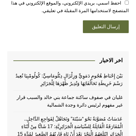
احفظ اسمي، بريدي الإلكتروني، والموقع الإلكتروني في هذا
المتصفح لاستخدامها المرة المقبلة في تعليقي.
اخر الاخبار
بَيْنَ إِحْبَاطِ هُجُومٍ دَمَوِيٍّ وَزِلْزَالٍ دِبْلُومَاسِيٍّ: كُولُومْبِيَا تُعِيدُ
رَسْمَ خَرِيطَةِ تَحَالُفَاتِهَا وَتُدِيرُ ظَهْرَهَا لِلْجَزَائِرِ
غليان في صفوف ساكنة جماعة بني خالد والسبب قرار
غير مفهوم لرئيس دائرة وجدة الشمالية
عَدَسَاتٌ مُصَوَّبَةٌ نَحْوَ “سَبْتَةَ” وَتَجَاهُلٌ لِفَوَاجِعِ الدَّاخِلِ..
الْمُفَارَقَةُ الْقَاتِلَةُ لِلسِّيَاسَةِ الْجَزَائِرِيَّةِ: 17 شَابًّا مِنْ أَبْنَاءِ
الْجَزَائِرِ ابْتَلَعَهُمُ الْبَحْرُ بَعْدَ أَنْ تَاهَ قَارِبُهُمُ الصَّغِيرُ لِمُدَّةِ 15