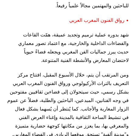
للباحثين والمهتمين مجالاً علمياً رفيعاً.
• رواق الفنون المغرب العربي
شهد بدوره عملية ترميم وتجديد عميقة، همّت القاعات
والفضاءات الداخلية والخارجية، مع اعتماد تصور معماري
حديث يبرز جماليات الفن المغربي ويجعله فضاءً حيوياً
لاحتضان المعارض والأنشطة الفنية المتنوعة.
ومن المرتقب أن يتم، خلال الأسبوع المقبل، افتتاح مركز
التعريف بالتراث الأركيولوجي ورواق الفنون المغرب العربي
بشكل رسمي، حيث سيتحولان إلى فضاءين ثقافيين مفتوحين
في وجه الفنانين، المبدعين، الباحثين والطلبة، فضلاً عن عموم
الزوار المغاربة والأجانب. كما يُنتظر أن يُسهما بشكل فعال
في تنشيط الساحة الثقافية بالمدينة وإغناء العرض الفني
والمعرفي بها، بما يعزز من مكانتها كوجهة حضارية متميزة
و”مدينة ألفية” تستحق موقعها الريادي في الفضاء المغاربي.