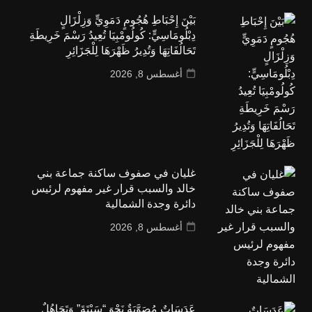
بَيْنَ إِحْبَاطِ هُجُومٍ دَمَوِيٍّ وَزِلْزَالٍ
دِبْلُومَاسِيٍّ: كُولُومْبِيَا تُعِيدُ رَسْمَ خَرِيطَةِ
تَحَالُفَاتِهَا وَتُدِيرُ ظَهْرَهَا لِلْجَزَائِرِ
أغسطس 8, 2026
غليان في صفوف ساكنة جماعة بني
خالد والسبب قرار غير مفهوم لرئيس
دائرة وجدة الشمالية
أغسطس 8, 2026
عَدَسَاتٌ مُصَوَّبَةٌ نَحْوَ “سَبْتَةَ” وَتَجَاهُلٌ