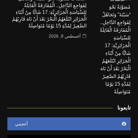
لِفَوَاجِعِ الدَّاخِلِ.. الْمُفَارَقَةُ الْقَاتِلَةُ
لِلسِّيَاسَةِ الْجَزَائِرِيَّةِ: 17 شَابًّا مِنْ أَبْنَاءِ
الْجَزَائِرِ ابْتَلَعَهُمُ الْبَحْرُ بَعْدَ أَنْ تَاهَ قَارِبُهُمُ
الصَّغِيرُ لِمُدَّةِ 15 يَوْمًا مُتَوَاصِلَةً
أغسطس 8, 2026
تابعونا
أعجبني