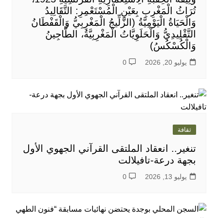
تُرَاثُ الْمَغْرِبِ بِعَيْنِ الْمُسْتَعْمِرِ: التَّقَالِيدُ
وَالْحَيَاةُ الْيَوْمِيَّةُ (الزَّلِّيجُ الْمَغْرِبِيُّ وَالْقَفْطَانُ
التَّقْلِيدِيُّ وَالْحَلَوِيَّاتُ الْمَغْرِبِيَّةُ، الطَّاجِينُ
وَالْكُسْكُسُ)
يوليو 20, 2026
0
ثقافة
تنغير.. انعقاد الملتقى القرآني الجهوي الأول
بجهة درعة-تافيلالت
يوليو 13, 2026
0