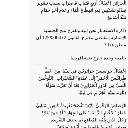
الْجَزَائِرُ: اِعْتِقَالُ أَرْبَعِ فَتَيَاتٍ قَاصِرَاتٍ بِسَبَبِ تَصْوِيرِ
فِيدْيُو يَشْتَكِينَ فِيهِ انْقِطَاعَ الْمَاءِ وَعَدَمَ أَخْذِ حَمَّامٍ
مُنْذُ أَسَابِيعَ
ذاكرة الاستعمار تحن اليه وتقترح منح الجنسية
الإسبانية بمقتضى مقترح القانون 122/000072 أي
منطق هذا ؟
جامعة وجدة خارج نخبة افريقيا ..
اِعْتِقَالُ جَوَاسِيسَ جَزَائِرِيِّينَ فِي لِيبْيَا: مِنْ “خَطِّ
طَرَابُلُسَ الْأَحْمَرِ” إِلَى عُقْدَةِ “الصُّخَيْرَاتِ.. التَّوَجُّسُ
اللِّيبِيُّ مِنَ الدَّوْرِ الْجَزَائِرِيِّ بَعْدَ أَنْ تَعَرَّتْ سَوْأَةُ
دِبْلُومَاسِيَّةِ الْجَزَائِرِ فِي لِيبْيَا
الرَّصَاصُ الرَّقْمِيُّ: كَيْفَ تَفْضَحُ تَغْرِيدَةُ كَاهِنٍ إِسْبَانِيٍّ
خَطَرَ “الأَخْبَارِ الزَّائِفَةِ” عَلَى الجِوَارِ؟ أَوْ حِينَ يُغَرِّدُ
رَجُلُ الدِّينِ بِلُغَةِ المُدَافِعِ ثم يحذف التَغْرِيدَة
ويعتذر..دُرُوسٌ قَاسِيَةٌ مِنْ أَزْمَةِ “سَبْتَةَ”