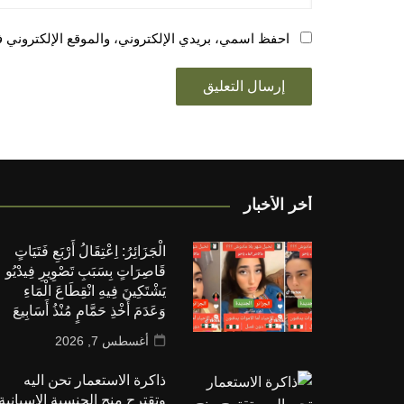
احفظ اسمي، بريدي الإلكتروني، والموقع الإلكتروني ف
أخر الأخبار
الْجَزَائِرُ: اِعْتِقَالُ أَرْبَعِ فَتَيَاتٍ
قَاصِرَاتٍ بِسَبَبِ تَصْوِيرِ فِيدْيُو
يَشْتَكِينَ فِيهِ انْقِطَاعَ الْمَاءِ
وَعَدَمَ أَخْذِ حَمَّامٍ مُنْذُ أَسَابِيعَ
أغسطس 7, 2026
ذاكرة الاستعمار تحن اليه
وتقترح منح الجنسية الإسبانية