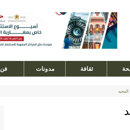
ة
ثقافة
مدونات
فن
المجيد
د