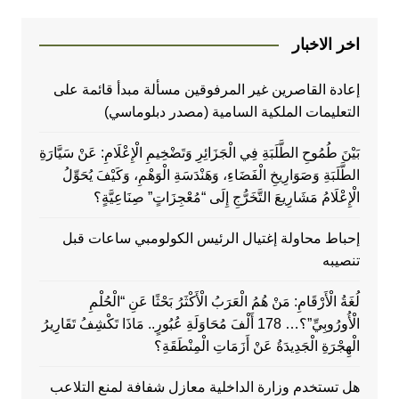
اخر الاخبار
إعادة القاصرين غير المرفوقين مسألة مبدأ قائمة على
التعليمات الملكية السامية (مصدر دبلوماسي)
بَيْنَ طُمُوحِ الطَّلَبَةِ فِي الْجَزَائِرِ وَتَضْخِيمِ الْإِعْلَامِ: عَنْ سَيَّارَةِ
الطَّلَبَةِ وَصَوَارِيخِ الْفَضَاءِ، وَهَنْدَسَةِ الْوَهْمِ، وَكَيْفَ يُحَوِّلُ
الْإِعْلَامُ مَشَارِيعَ التَّخَرُّجِ إِلَى “مُعْجِزَاتٍ” صِنَاعِيَّةٍ؟
إحباط محاولة إغتيال الرئيس الكولومبي ساعات قبل
تنصيبه
لُغَةُ الْأَرْقَامِ: مَنْ هُمُ الْعَرَبُ الْأَكْثَرُ بَحْثًا عَنِ “الْحُلْمِ
الْأُورُوبِيِّ”؟… 178 أَلْفَ مُحَاوَلَةِ عُبُورٍ.. مَاذَا تَكْشِفُ تَقَارِيرُ
الْهِجْرَةِ الْجَدِيدَةُ عَنْ أَزَمَاتِ الْمِنْطَقَةِ؟
هل تستخدم وزارة الداخلية معازل شفافة لمنع التلاعب