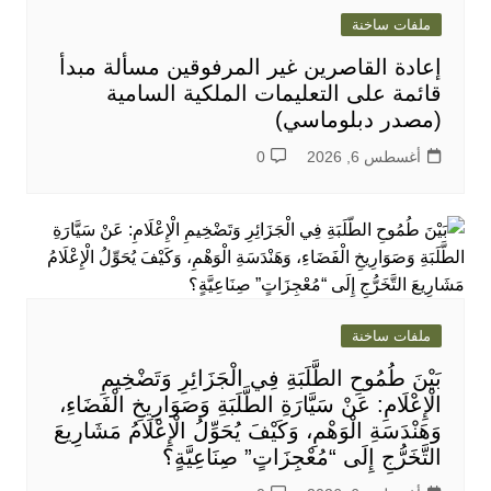
ملفات ساخنة
إعادة القاصرين غير المرفوقين مسألة مبدأ
قائمة على التعليمات الملكية السامية
(مصدر دبلوماسي)
أغسطس 6, 2026
0
ملفات ساخنة
بَيْنَ طُمُوحِ الطَّلَبَةِ فِي الْجَزَائِرِ وَتَضْخِيمِ
الْإِعْلَامِ: عَنْ سَيَّارَةِ الطَّلَبَةِ وَصَوَارِيخِ الْفَضَاءِ،
وَهَنْدَسَةِ الْوَهْمِ، وَكَيْفَ يُحَوِّلُ الْإِعْلَامُ مَشَارِيعَ
التَّخَرُّجِ إِلَى “مُعْجِزَاتٍ” صِنَاعِيَّةٍ؟