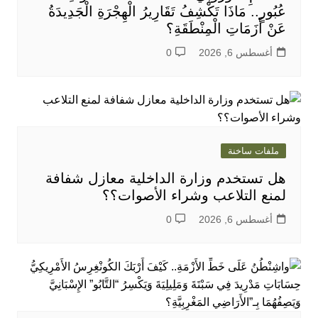
عُبُورٍ.. مَاذَا تَكْشِفُ تَقَارِيرُ الْهِجْرَةِ الْجَدِيدَةُ
عَنْ أَزَمَاتِ الْمِنْطَقَةِ؟
أغسطس 6, 2026
0
ملفات ساخنة
هل تستخدم وزارة الداخلية معازل شفافة
لمنع التلاعب وشراء الأصوات؟؟
أغسطس 6, 2026
0