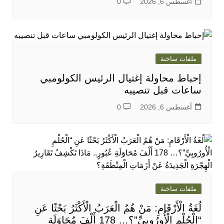
أغسطس 6, 2026
0
ملفات ساخنة
إحباط محاولة إغتيال الرئيس الكولومبي
ساعات قبل تنصيبه
أغسطس 6, 2026
0
ملفات ساخنة
لُغَةُ الْأَرْقَامِ: مَنْ هُمُ الْعَرَبُ الْأَكْثَرُ بَحْثًا عَنِ
“الْحُلْمِ الْأُورُوبِيِّ”؟… 178 أَلْفَ مُحَاوَلَةِ