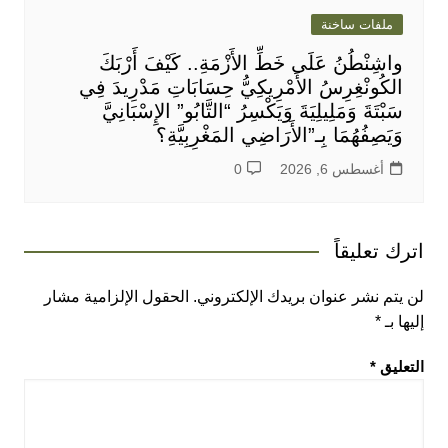
ملفات ساخنة
واشِنْطُنُ عَلَى خَطِّ الأَزْمَةِ.. كَيْفَ أَرْبَكَ
الكُونْغِرِسُ الأَمْرِيكِيُّ حِسَابَاتِ مَدْرِيدَ فِي
سَبْتَةَ وَمَلِيلِيَةَ وَيَكْسِرُ “التَّابُو” الإِسْبَانِيَّ
وَيَصِفُهُمَا بِـ”الأَرَاضِي المَغْرِبِيَّةِ؟
أغسطس 6, 2026
0
اترك تعليقاً
لن يتم نشر عنوان بريدك الإلكتروني.
الحقول الإلزامية مشار
إليها بـ
*
التعليق
*