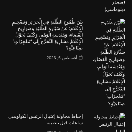
بَيْنَ طُمُوحِ الطَّلَبَةِ فِي الْجَزَائِرِ وَتَضْخِيمِ
الْإِعْلَامِ: عَنْ سَيَّارَةِ الطَّلَبَةِ وَصَوَارِيخِ
الْفَضَاءِ، وَهَنْدَسَةِ الْوَهْمِ، وَكَيْفَ يُحَوِّلُ
الْإِعْلَامُ مَشَارِيعَ التَّخَرُّجِ إِلَى “مُعْجِزَاتٍ”
صِنَاعِيَّةٍ؟
أغسطس 6, 2026
إحباط محاولة إغتيال الرئيس الكولومبي
ساعات قبل تنصيبه