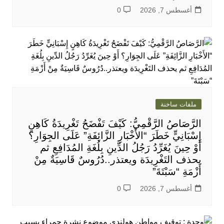
أغسطس 7, 2026
0
ملفات ساخنة
الرَّصَاصُ الرَّقْمِيُّ: كَيْفَ تَفْضَحُ تَغْرِيدَةُ كَاهِنٍ
إِسْبَانِيٍّ خَطَرَ “الأَخْبَارِ الزَّائِفَةِ” عَلَى الجِوَارِ؟
أَوْ حِينَ يُغَرِّدُ رَجُلُ الدِّينِ بِلُغَةِ المُدَافِعِ ثم
يحذف التَغْرِيدَة ويعتذر..دُرُوسٌ قَاسِيَةٌ مِنْ
أَزْمَةِ “سَبْتَةَ”
أغسطس 7, 2026
0