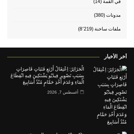
في القمة
(14)
مدونات
(380)
ملفات ساخنة
(8٬219)
أخر الأخبار
الْجَزَائِرُ: اِعْتِقَالُ أَرْبَعِ فَتَيَاتٍ قَاصِرَاتٍ
بِسَبَبِ تَصْوِيرِ فِيدْيُو يَشْتَكِينَ فِيهِ انْقِطَاعَ
الْمَاءِ وَعَدَمَ أَخْذِ حَمَّامٍ مُنْذُ أَسَابِيعَ
أغسطس 7, 2026