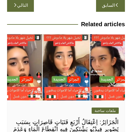
تصفّح
السابق
التالي
المقالات
Related articles
ملفات ساخنة
الْجَزَائِرُ: اِعْتِقَالُ أَرْبَعِ فَتَيَاتٍ قَاصِرَاتٍ بِسَبَبِ
تَصْوِيرِ فِيدْيُو يَشْتَكِينَ فِيهِ انْقِطَاعَ الْمَاءِ وَعَدَمَ