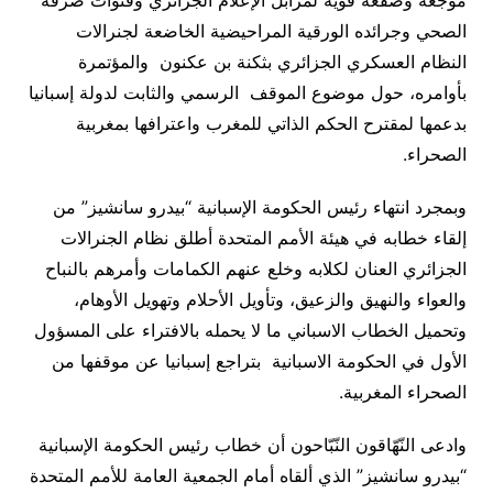
موجعة وصفعة قوية لمزابل الإعلام الجزائري وقنوات صرفه
الصحي وجرائده الورقية المراحيضية الخاضعة لجنرالات
النظام العسكري الجزائري بثكنة بن عكنون والمؤتمرة
بأوامره، حول موضوع الموقف الرسمي والثابت لدولة إسبانيا
بدعمها لمقترح الحكم الذاتي للمغرب واعترافها بمغربية
الصحراء.
وبمجرد انتهاء رئيس الحكومة الإسبانية “بيدرو سانشيز” من
إلقاء خطابه في هيئة الأمم المتحدة أطلق نظام الجنرالات
الجزائري العنان لكلابه وخلع عنهم الكمامات وأمرهم بالنباح
والعواء والنهيق والزعيق، وتأويل الأحلام وتهويل الأوهام،
وتحميل الخطاب الاسباني ما لا يحمله بالافتراء على المسؤول
الأول في الحكومة الاسبانية بتراجع إسبانيا عن موقفها من
الصحراء المغربية.
وادعى النّهّاقون النّبّاحون أن خطاب رئيس الحكومة الإسبانية
“بيدرو سانشيز” الذي ألقاه أمام الجمعية العامة للأمم المتحدة