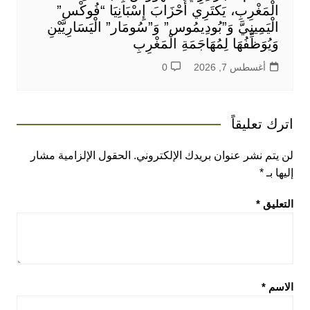
الْمَغْرِبِ، يَكتَرِي أَحْزَابَ إِسْبَانِيَا “فُوكْس”
الْيَمِينِيَّ وَ”بُودِيمُوس” وَ”سُومَار” الْيَسَارِيَّيْنِ
وَيُوَظِّفُهَا لِمُهَاجَمَةِ الْمَغْرِبِ
أغسطس 7, 2026
0
اترك تعليقاً
لن يتم نشر عنوان بريدك الإلكتروني.
الحقول الإلزامية مشار
إليها بـ
*
التعليق
*
الاسم
*