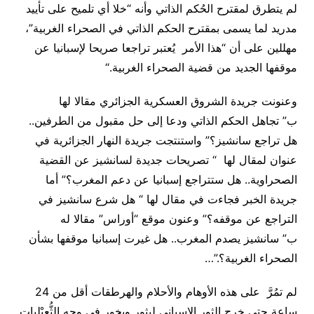
لم يتطرق لمقترح الحُكم الذاتي وأنه “خلا أي تلميح على تأييد
مدريد لما يسمى بمقترح الحكم الذاتي في الصحراء الغربية”،
مهللين على أن “هذا الأمر يُعتبر تراجعا صريحا لإسبانيا عن
موقفها الجديد من قضية الصحراء الغربية
.
“
وعنونت جريدة الشروق العسكرية الجزائري مقالا لها
ب”
تجاهل الحكم الذاتي ودعا إلى حل مقبول من الطرفين..
هل تراجع سانشيز؟” واستنتجت جريدة النهار الجزائرية في
عنوان لمقال لها “
تصريحات جديدة لسانشيز عن القضية
الصحراوية.. هل ستتراجع إسبانيا عن دعم المغرب؟” أما
جريدة الخبر فجاءت في مقال لها “
هل شرع سانشيز في
التراجع عن موقفه؟” وعنون موقع “أوراس” مقالا له
ب”
سانشيز يصدم المغرب.. هل غيرت إسبانيا موقفها بشأن
الصحراء الغربية؟.”…
لم تمُرَّ على هذه الأوهام والأحلام والهرطقات أقل من 24
ساعة حتى خرج الثور الاسباني ليثور ويخور في وجه الثُّعيْلبات