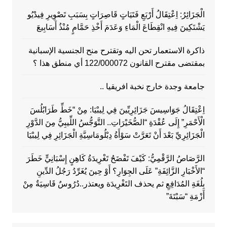
الْجَزَائِرُ: اِعْتِقَالُ أَرْبَعِ فَتَيَاتٍ قَاصِرَاتٍ بِسَبَبِ تَصْوِيرِ فِيدْيُو
يَشْتَكِينَ فِيهِ انْقِطَاعَ الْمَاءِ وَعَدَمَ أَخْذِ حَمَّامٍ مُنْذُ أَسَابِيعَ
ذاكرة الاستعمار تحن اليه وتقترح منح الجنسية الإسبانية
بمقتضى مقترح القانون 122/000072 أي منطق هذا ؟
جامعة وجدة خارج نخبة افريقيا ..
اِعْتِقَالُ جَوَاسِيسَ جَزَائِرِيِّينَ فِي لِيبْيَا: مِنْ “خَطِّ طَرَابُلُسَ
الْأَحْمَرِ” إِلَى عُقْدَةِ “الصُّخَيْرَاتِ.. التَّوَجُّسُ اللِّيبِيُّ مِنَ الدَّوْرِ
الْجَزَائِرِيِّ بَعْدَ أَنْ تَعَرَّتْ سَوْأَةُ دِبْلُومَاسِيَّةِ الْجَزَائِرِ فِي لِيبْيَا
الرَّصَاصُ الرَّقْمِيُّ: كَيْفَ تَفْضَحُ تَغْرِيدَةُ كَاهِنٍ إِسْبَانِيٍّ خَطَرَ
“الأَخْبَارِ الزَّائِفَةِ” عَلَى الجِوَارِ؟ أَوْ حِينَ يُغَرِّدُ رَجُلُ الدِّينِ
بِلُغَةِ المُدَافِعِ ثم يحذف التَغْرِيدَة ويعتذر..دُرُوسٌ قَاسِيَةٌ مِنْ
أَزْمَةِ “سَبْتَةَ”