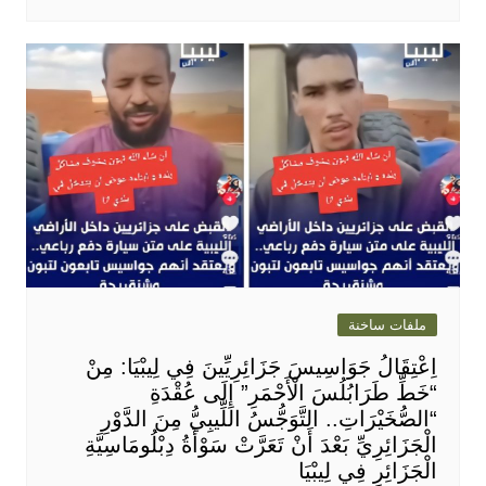
ملفات ساخنة
اِعْتِقَالُ جَوَاسِيسَ جَزَائِرِيِّينَ فِي لِيبْيَا: مِنْ
“خَطِّ طَرَابُلُسَ الْأَحْمَرِ” إِلَى عُقْدَةِ
“الصُّخَيْرَاتِ.. التَّوَجُّسُ اللِّيبِيُّ مِنَ الدَّوْرِ
الْجَزَائِرِيِّ بَعْدَ أَنْ تَعَرَّتْ سَوْأَةُ دِبْلُومَاسِيَّةِ
الْجَزَائِرِ فِي لِيبْيَا