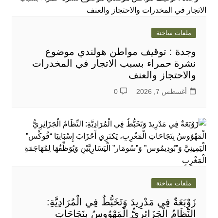
ملفات ساخنة
وجدة : توقيف مواطن هولندي موضوع
نشرة حمراء بسبب الاتجار في المخدرات
والاحتجاز والعنف
أغسطس 7, 2026
0
ملفات ساخنة
زَوْبَعَةٌ فِي مَدْرِيدَ وَتَخَبُّطٌ فِي الْمُرَادِيَّةِ:
النِّظَامُ الْجَزَائِرِيُّ الْمَهْوُوسُ بِنَجَاحَاتِ