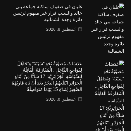
غليان في صفوف ساكنة جماعة بني
خالد والسبب قرار غير مفهوم لرئيس
دائرة وجدة الشمالية
أغسطس 8, 2026
عَدَسَاتٌ مُصَوَّبَةٌ نَحْوَ “سَبْتَةَ” وَتَجَاهُلٌ
لِفَوَاجِعِ الدَّاخِلِ.. الْمُفَارَقَةُ الْقَاتِلَةُ
لِلسِّيَاسَةِ الْجَزَائِرِيَّةِ: 17 شَابًّا مِنْ أَبْنَاءِ
الْجَزَائِرِ ابْتَلَعَهُمُ الْبَحْرُ بَعْدَ أَنْ تَاهَ قَارِبُهُمُ
الصَّغِيرُ لِمُدَّةِ 15 يَوْمًا مُتَوَاصِلَةً
أغسطس 8, 2026