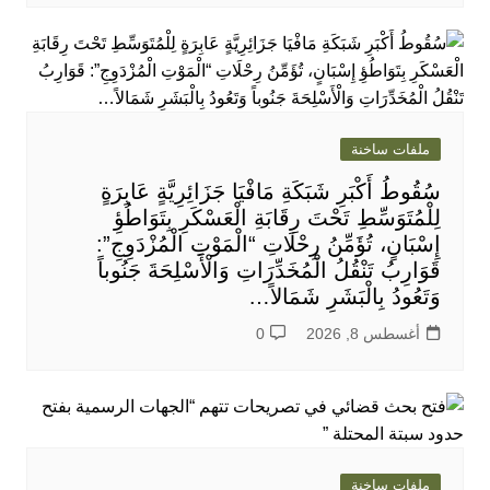
ملفات ساخنة
سُقُوطُ أَكْبَرِ شَبَكَةِ مَافْيَا جَزَائِرِيَّةٍ عَابِرَةٍ
لِلْمُتَوَسِّطِ تَحْتَ رِقَابَةِ الْعَسْكَرِ بِتَوَاطُؤِ
إِسْبَانٍ، تُؤَمِّنُ رِحْلَاتِ “الْمَوْتِ الْمُزْدَوِجِ”:
قَوَارِبُ تَنْقُلُ الْمُخَدِّرَاتِ وَالْأَسْلِحَةَ جَنُوباً
وَتَعُودُ بِالْبَشَرِ شَمَالاً…
أغسطس 8, 2026
0
ملفات ساخنة