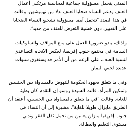
المدني يتحمل مسؤولية جماعية لمحاسبة مرتكبي أعمال
العنف ودعم النساء ضحايا العنف بدلا من تهميشهن. وقالت
في هذا الصدد “نتحمل أيضا مسؤولية تشجيع النساء الضحايا
على التعبير، دون خشية التعرض للعنف من جديد”.
ولذلك، يبدو ضروريا العمل على منع المواقف والسلوكيات
السامة في مجتمع جنوب إفريقيا، لعكس الاتجاه التصاعدي
لنسبة العنف، على الرغم من أن الأمر قد يستغرق سنوات
عديدة لجني الثمار.
وفي ما يتعلق بجهود الحكومة للنهوض بالمساواة بين الجنسين
وتمكين المرأة، قالت السيدة روسو إن التقدم كان بطيئا
للغاية. وقالت “في ما يتعلق بالمساواة بين الجنسين، أعتقد أن
الطريق مايزال طويلا للغاية”، مشيرة إلى أن النساء في
جنوب إفريقيا مازلن يعانين من تحمل ثقل الفقر وتدني
مستوى التعليم والبطالة.