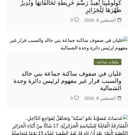
كُولُومْبِيَا تُعِيدُ رَسْمَ خَرِيطَةِ تَحَالُفَاتِهَا وَتُدِيرُ
ظَهْرَهَا لِلْجَزَائِرِ
أغسطس 8, 2026
0
ملفات ساخنة
غليان في صفوف ساكنة جماعة بني خالد
والسبب قرار غير مفهوم لرئيس دائرة وجدة
الشمالية
أغسطس 8, 2026
0