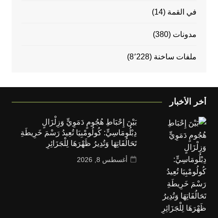
في القمة
(14)
مدونات
(380)
ملفات ساخنة
(8٬228)
أخر الأخبار
بَيْنَ إِحْبَاطِ هُجُومٍ دَمَوِيٍّ وَزِلْزَالٍ
دِبْلُومَاسِيٍّ: كُولُومْبِيَا تُعِيدُ رَسْمَ خَرِيطَةِ
تَحَالُفَاتِهَا وَتُدِيرُ ظَهْرَهَا لِلْجَزَائِرِ
أغسطس 8, 2026