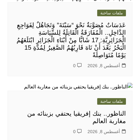
ملفات ساخنة
عَدَسَاتٌ مُصَوَّبَةٌ نَحْوَ “سَبْتَةَ” وَتَجَاهُلٌ لِفَوَاجِعِ
الدَّاخِلِ.. الْمُفَارَقَةُ الْقَاتِلَةُ لِلسِّيَاسَةِ
الْجَزَائِرِيَّةِ: 17 شَابًّا مِنْ أَبْنَاءِ الْجَزَائِرِ ابْتَلَعَهُمُ
الْبَحْرُ بَعْدَ أَنْ تَاهَ قَارِبُهُمُ الصَّغِيرُ لِمُدَّةِ 15
يَوْمًا مُتَوَاصِلَةً
أغسطس 8, 2026
0
ملفات ساخنة
الناظور.. بنك إفريقيا يحتفي بزبنائه من
مغاربة العالم
أغسطس 8, 2026
0