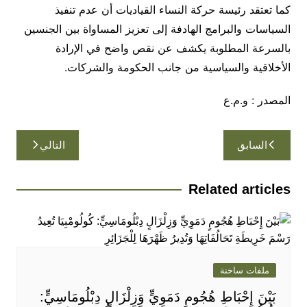
كما تعتقد رئيسة حركة النساء القياديات أن عدم تنفيذ
السياسات والبرامج الهادفة إلى تعزيز المساواة بين الجنسين
بالسرعة المطلوبة يكشف عن نقص واضح في الإرادة
الأخلاقية والسياسية من جانب الحكومة والشركات.
المصدر : و.م.ع
تصفّح
السابق
التالي
المقالات
Related articles
ملفات ساخنة
بَيْنَ إِحْبَاطِ هُجُومٍ دَمَوِيٍّ وَزِلْزَالٍ دِبْلُومَاسِيٍّ: