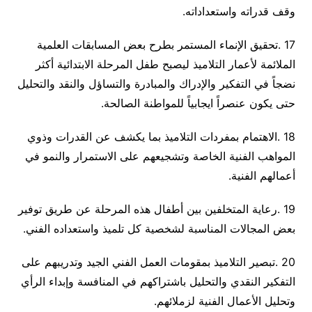
وقف قدراته واستعداداته
.
17
.
تحقيق الإنماء المستمر بطرح بعض المسابقات العلمية
الملائمة لأعمار التلاميذ ليصبح طفل المرحلة الابتدائية أكثر
نضجاً في التفكير والإدراك والمبادرة والتساؤل والنقد والتحليل
حتى يكون عنصراً ايجابياً للمواطنة الصالحة
.
18
.
الاهتمام بمفردات التلاميذ بما يكشف عن القدرات وذوي
المواهب الفنية الخاصة وتشجيعهم على الاستمرار والنمو في
أعمالهم الفنية
.
19
.
رعاية المتخلفين بين أطفال هذه المرحلة عن طريق توفير
بعض المجالات المناسبة لشخصية كل تلميذ واستعداده الفني
.
20
.
تبصير التلاميذ بمقومات العمل الفني الجيد وتدريبهم على
التفكير النقدي والتحليل باشتراكهم في المنافسة وإبداء الرأي
وتحليل الأعمال الفنية لزملائهم
.