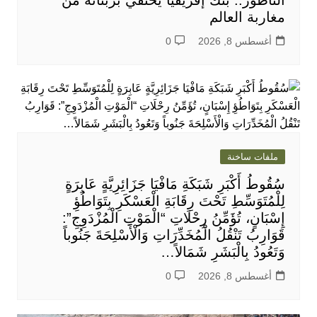
الناظور.. بنك إفريقيا يحتفي بزبنائه من
مغاربة العالم
أغسطس 8, 2026
0
ملفات ساخنة
سُقُوطُ أَكْبَرِ شَبَكَةِ مَافْيَا جَزَائِرِيَّةٍ عَابِرَةٍ
لِلْمُتَوَسِّطِ تَحْتَ رِقَابَةِ الْعَسْكَرِ بِتَوَاطُؤِ
إِسْبَانٍ، تُؤَمِّنُ رِحْلَاتِ “الْمَوْتِ الْمُزْدَوِجِ”:
قَوَارِبُ تَنْقُلُ الْمُخَدِّرَاتِ وَالْأَسْلِحَةَ جَنُوباً
وَتَعُودُ بِالْبَشَرِ شَمَالاً…
أغسطس 8, 2026
0