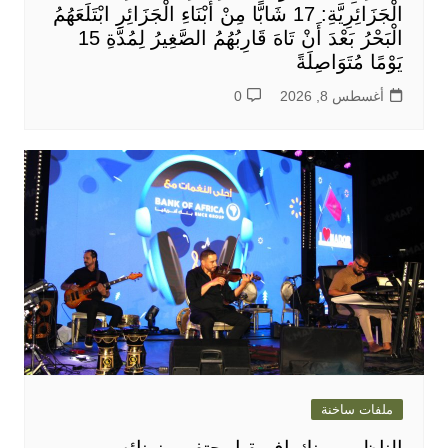
الْجَزَائِرِيَّةِ: 17 شَابًّا مِنْ أَبْنَاءِ الْجَزَائِرِ ابْتَلَعَهُمُ
الْبَحْرُ بَعْدَ أَنْ تَاهَ قَارِبُهُمُ الصَّغِيرُ لِمُدَّةِ 15
يَوْمًا مُتَوَاصِلَةً
أغسطس 8, 2026
0
ملفات ساخنة