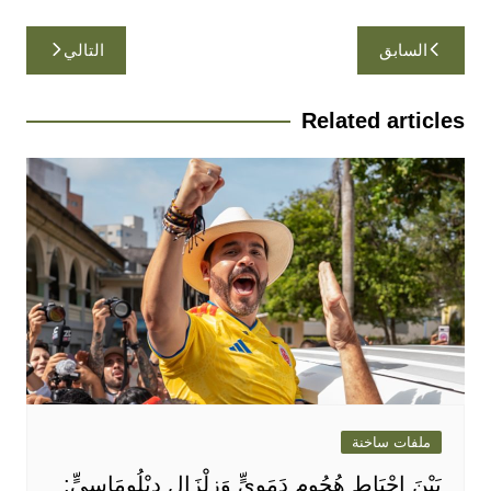
تصفّح
السابق
التالي
المقالات
Related articles
ملفات ساخنة
بَيْنَ إِحْبَاطِ هُجُومٍ دَمَوِيٍّ وَزِلْزَالٍ دِبْلُومَاسِيٍّ: