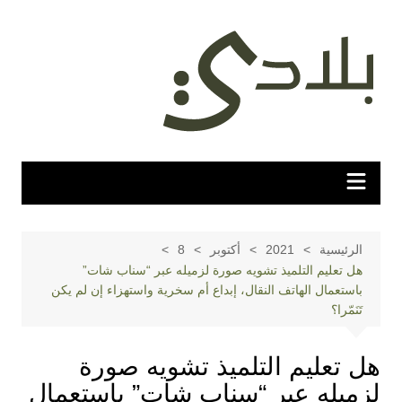
لتجاوز
لى
لمحتوى
الرئيسية
2021
أكتوبر
8
هل تعليم التلميذ تشويه صورة لزميله عبر “سناب شات”
باستعمال الهاتف النقال، إبداع أم سخرية واستهزاء إن لم يكن
تَنَمّرا؟
هل تعليم التلميذ تشويه صورة
لزميله عبر “سناب شات” باستعمال