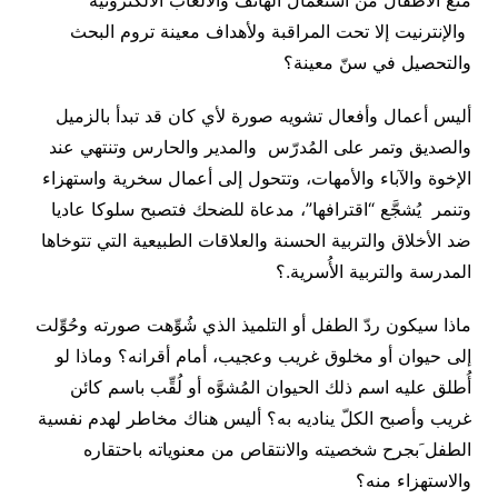
منع الأطفال من استعمال الهاتف والألعاب الالكترونية
والإنترنيت إلا تحت المراقبة ولأهداف معينة تروم البحث
والتحصيل في سنّ معينة؟
أليس أعمال وأفعال تشويه صورة لأي كان قد تبدأ بالزميل
والصديق وتمر على المُدرّس والمدير والحارس وتنتهي عند
الإخوة والآباء والأمهات، وتتحول إلى أعمال سخرية واستهزاء
وتنمر يُشجَّع “اقترافها”، مدعاة للضحك فتصبح سلوكا عاديا
ضد الأخلاق والتربية الحسنة والعلاقات الطبيعية التي تتوخاها
المدرسة والتربية الأُسرية.؟
ماذا سيكون ردّ الطفل أو التلميذ الذي شُوِّهت صورته وحُوِّلت
إلى حيوان أو مخلوق غريب وعجيب، أمام أقرانه؟ وماذا لو
أُطلق عليه اسم ذلك الحيوان المُشوَّه أو لُقِّب باسم كائن
غريب وأصبح الكلّ يناديه به؟ أليس هناك مخاطر لهدم نفسية
الطفل َبجرح شخصيته والانتقاص من معنوياته باحتقاره
والاستهزاء منه؟