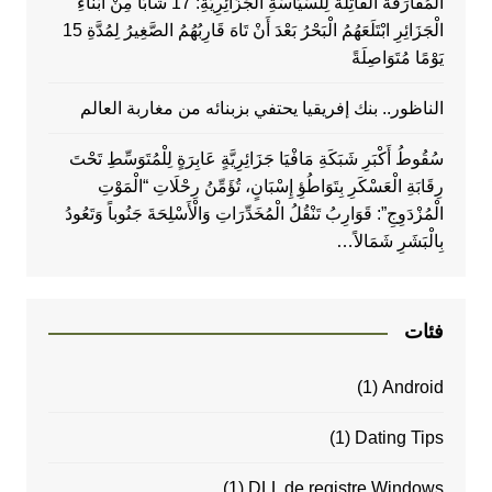
الْمُفَارَقَةُ الْقَاتِلَةُ لِلسِّيَاسَةِ الْجَزَائِرِيَّةِ: 17 شَابًّا مِنْ أَبْنَاءِ
الْجَزَائِرِ ابْتَلَعَهُمُ الْبَحْرُ بَعْدَ أَنْ تَاهَ قَارِبُهُمُ الصَّغِيرُ لِمُدَّةِ 15
يَوْمًا مُتَوَاصِلَةً
الناظور.. بنك إفريقيا يحتفي بزبنائه من مغاربة العالم
سُقُوطُ أَكْبَرِ شَبَكَةِ مَافْيَا جَزَائِرِيَّةٍ عَابِرَةٍ لِلْمُتَوَسِّطِ تَحْتَ
رِقَابَةِ الْعَسْكَرِ بِتَوَاطُؤِ إِسْبَانٍ، تُؤَمِّنُ رِحْلَاتِ “الْمَوْتِ
الْمُزْدَوِجِ”: قَوَارِبُ تَنْقُلُ الْمُخَدِّرَاتِ وَالْأَسْلِحَةَ جَنُوباً وَتَعُودُ
بِالْبَشَرِ شَمَالاً…
فئات
(1)
Android
(1)
Dating Tips
(1)
DLL de registre Windows