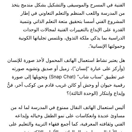
الفنية في المسرح والموسيقى والتشكيل بشكل مندمج يتخذ
من المدرسة واللعب المنظم والتعلم التعاوني في إطار
المشروع الفني أسسا بتحقيق متعة التعلم الذاتي وتنمية
القدرة على الإبداع بالتغييرات الفنية لمجالات الوحدات
الدراسية بما يذكي ملكة التذوق، وتلتمس تجلياتها الكونية
وحمولتها الإنسانية”.
هل يعتبر نشاط استعمال الهاتف المحمول لأخذ صورة للإنسان
(وأركز على عبارة “إنسان”)، زميل أو صديق وتشويه صورته
عبر تطبيق “سناب شاب” (
Snap Chat
) وتحويلها إلى صورة
رقمية حيوان أو وحش أو كائن غريب قادم من كوكب آخر، فنٌّ
وإبداع وابتكار (الوحدة الثالثة)؟
أليس استعمال الهاتف النقال ممنوع في المدرسة لما له من
مساوئ عديدة وانعكاسات على نمو الطفل وخياله وإبداعه
الفني وثقافته المعرفية، كما أجمع فقهاء التريبة والتعليم على