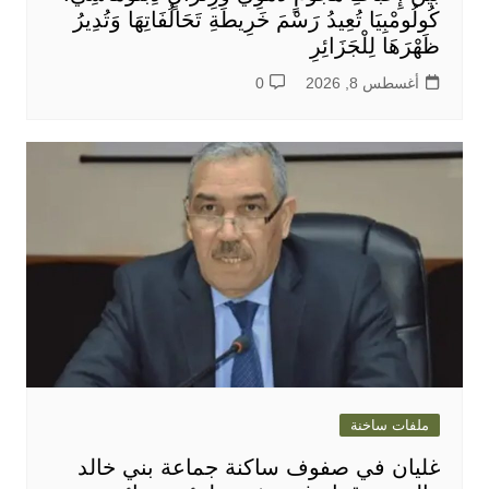
كُولُومْبِيَا تُعِيدُ رَسْمَ خَرِيطَةِ تَحَالُفَاتِهَا وَتُدِيرُ
ظَهْرَهَا لِلْجَزَائِرِ
أغسطس 8, 2026
0
ملفات ساخنة
غليان في صفوف ساكنة جماعة بني خالد