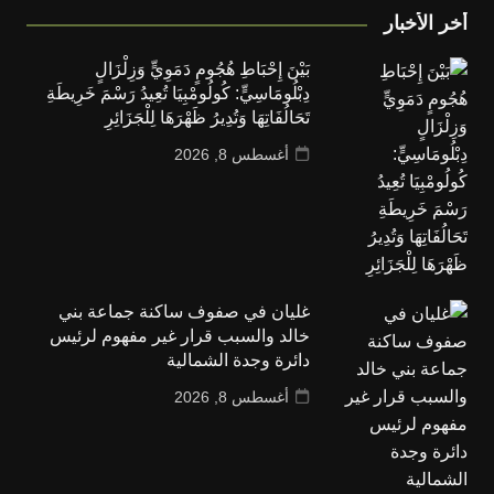
أخر الأخبار
بَيْنَ إِحْبَاطِ هُجُومٍ دَمَوِيٍّ وَزِلْزَالٍ
دِبْلُومَاسِيٍّ: كُولُومْبِيَا تُعِيدُ رَسْمَ خَرِيطَةِ
تَحَالُفَاتِهَا وَتُدِيرُ ظَهْرَهَا لِلْجَزَائِرِ
أغسطس 8, 2026
غليان في صفوف ساكنة جماعة بني
خالد والسبب قرار غير مفهوم لرئيس
دائرة وجدة الشمالية
أغسطس 8, 2026