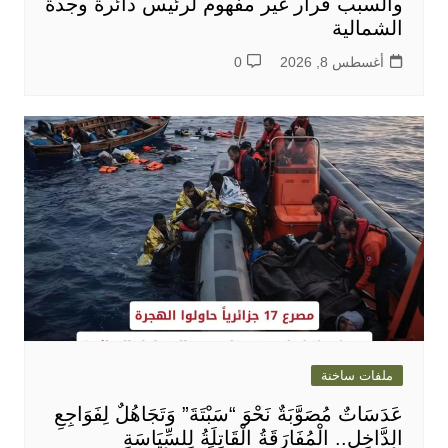
والسبب قرار غير مفهوم لرئيس دائرة وجدة
الشمالية
أغسطس 8, 2026
0
ملفات ساخنة
عَدَسَاتٌ مُصَوَّبَةٌ نَحْوَ “سَبْتَةَ” وَتَجَاهُلٌ لِفَوَاجِعِ
الدَّاخِلِ.. الْمُفَارَقَةُ الْقَاتِلَةُ لِلسِّيَاسَةِ