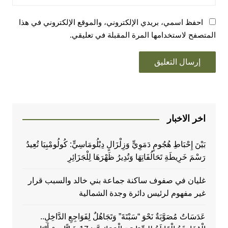
احفظ اسمي، بريدي الإلكتروني، والموقع الإلكتروني في هذا
المتصفح لاستخدامها المرة المقبلة في تعليقي.
اخر الاخبار
بَيْنَ إِحْبَاطِ هُجُومٍ دَمَوِيٍّ وَزِلْزَالٍ دِبْلُومَاسِيٍّ: كُولُومْبِيَا تُعِيدُ
رَسْمَ خَرِيطَةِ تَحَالُفَاتِهَا وَتُدِيرُ ظَهْرَهَا لِلْجَزَائِرِ
غليان في صفوف ساكنة جماعة بني خالد والسبب قرار
غير مفهوم لرئيس دائرة وجدة الشمالية
عَدَسَاتٌ مُصَوَّبَةٌ نَحْوَ “سَبْتَةَ” وَتَجَاهُلٌ لِفَوَاجِعِ الدَّاخِلِ..