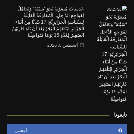
عَدَسَاتٌ مُصَوَّبَةٌ نَحْوَ “سَبْتَةَ” وَتَجَاهُلٌ
لِفَوَاجِعِ الدَّاخِلِ.. الْمُفَارَقَةُ الْقَاتِلَةُ
لِلسِّيَاسَةِ الْجَزَائِرِيَّةِ: 17 شَابًّا مِنْ أَبْنَاءِ
الْجَزَائِرِ ابْتَلَعَهُمُ الْبَحْرُ بَعْدَ أَنْ تَاهَ قَارِبُهُمُ
الصَّغِيرُ لِمُدَّةِ 15 يَوْمًا مُتَوَاصِلَةً
أغسطس 8, 2026
تابعونا
أعجبني