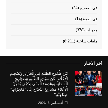
في الصميم
(24)
في القمة
(14)
مدونات
(378)
ملفات ساخنة
(8٬211)
أخر الأخبار
بَيْنَ طُمُوحِ الطَّلَبَةِ فِي الْجَزَائِرِ وَتَضْخِيمِ
الْإِعْلَامِ: عَنْ سَيَّارَةِ الطَّلَبَةِ وَصَوَارِيخِ
الْفَضَاءِ، وَهَنْدَسَةِ الْوَهْمِ، وَكَيْفَ يُحَوِّلُ
الْإِعْلَامُ مَشَارِيعَ التَّخَرُّجِ إِلَى “مُعْجِزَاتٍ”
صِنَاعِيَّةٍ؟
أغسطس 6, 2026