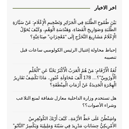
اخر الاخبار
بَيْنَ طُمُوحِ الطَّلَبَةِ فِي الْجَزَائِرِ وَتَضْخِيمِ الْإِعْلَامِ: عَنْ سَيَّارَةِ
الطَّلَبَةِ وَصَوَارِيخِ الْفَضَاءِ، وَهَنْدَسَةِ الْوَهْمِ، وَكَيْفَ يُحَوِّلُ
الْإِعْلَامُ مَشَارِيعَ التَّخَرُّجِ إِلَى “مُعْجِزَاتٍ” صِنَاعِيَّةٍ؟
إحباط محاولة إغتيال الرئيس الكولومبي ساعات قبل
تنصيبه
لُغَةُ الْأَرْقَامِ: مَنْ هُمُ الْعَرَبُ الْأَكْثَرُ بَحْثًا عَنِ “الْحُلْمِ
الْأُورُوبِيِّ”؟… 178 أَلْفَ مُحَاوَلَةِ عُبُورٍ.. مَاذَا تَكْشِفُ تَقَارِيرُ
الْهِجْرَةِ الْجَدِيدَةُ عَنْ أَزَمَاتِ الْمِنْطَقَةِ؟
هل تستخدم وزارة الداخلية معازل شفافة لمنع التلاعب
وشراء الأصوات؟؟
واشِنْطُنُ عَلَى خَطِّ الأَزْمَةِ.. كَيْفَ أَرْبَكَ الكُونْغِرِسُ
الأَمْرِيكِيُّ حِسَابَاتِ مَدْرِيدَ فِي سَبْتَةَ وَمَلِيلِيَةَ وَيَكْسِرُ “التَّابُو”