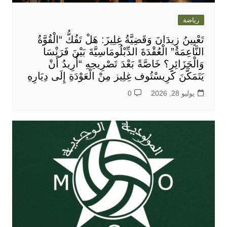
رياضة
تَعْيِينُ زِيدَانَ وَقَضِيَّةُ غِلِيزَ: هَلْ تَفُكُّ “الْقُوَّةُ
النَّاعِمَةُ” الْعُقْدَةَ الدِّبْلُومَاسِيَّةَ بَيْنَ فَرَنْسَا
وَالْجَزَائِرِ؟ خَاصَّةً بَعْدَ تَصْرِيحِهِ “أُرِيدُ أَنْ
يَتَمَكَّنَ كَرِيسْتُوف غِلِيز مِنْ الْعَوْدَةِ إِلَى دِيَارِهِ
يوليو 28, 2026
0