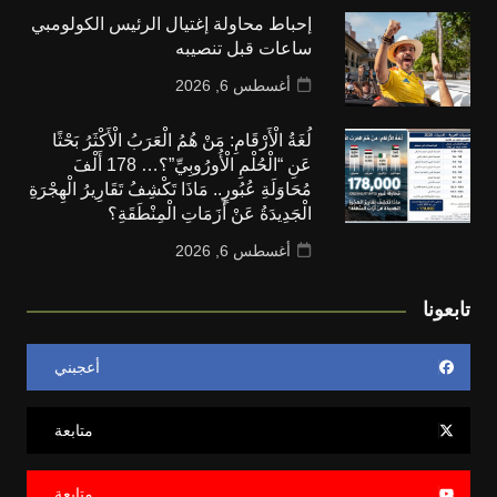
إحباط محاولة إغتيال الرئيس الكولومبي
ساعات قبل تنصيبه
أغسطس 6, 2026
لُغَةُ الْأَرْقَامِ: مَنْ هُمُ الْعَرَبُ الْأَكْثَرُ بَحْثًا
عَنِ “الْحُلْمِ الْأُورُوبِيِّ”؟… 178 أَلْفَ
مُحَاوَلَةِ عُبُورٍ.. مَاذَا تَكْشِفُ تَقَارِيرُ الْهِجْرَةِ
الْجَدِيدَةُ عَنْ أَزَمَاتِ الْمِنْطَقَةِ؟
أغسطس 6, 2026
تابعونا
أعجبني
متابعة
متابعة