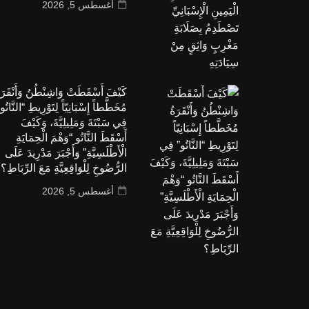
أغسطس 5, 2026
كَيْفَ أَسْقَطَتْ وَاشِنْطُنُ وَأَنْقَرَة
مُخَطَّطاً إِسْبَانِيّاً لِتَوْرِيطِ “النَّاتُو
فِي سَبْتَةَ وَمَلِيلِيَّةَ، وَكَيْفَ
أَسْقَطَ النَّاتُو “وَهْمَ الْحِمَايَةِ
الْأَطْلَسِيَّةِ” وَأَجْبَرَ مَدْرِيدَ عَلَى
الرُّضُوخِ لِلْوَاقِعِيَّةِ مَعَ الرِّبَاطِ؟
أغسطس 5, 2026