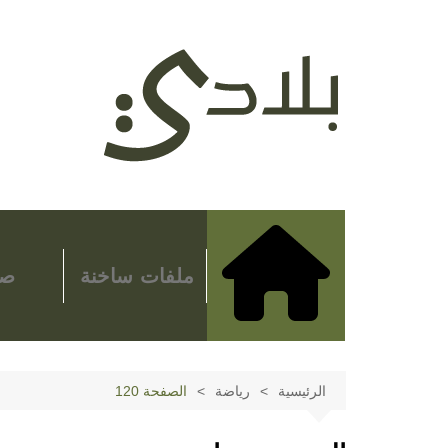
لتجاوز
لى
لمحتوى
ملفات ساخنة
صح
الرئيسية
رياضة
الصفحة 120