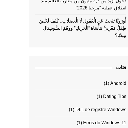
دخول أزيد من 2,7 مليون من مغاربة العالم منذ
انطلاق عملية “مرحبا 2026”
أُورُوبَّا تَبْحَثُ عَنِ الْعُقُولِ لَا الْعَضَلَاتِ.. كَيْفَ لَخَّصَ
طِفْلٌ مَغْرِبِيٌّ مَأْسَاةَ “الْحَرِيكِ” وَوَهْمَ السُّوشِيَال
مِيدْيَا؟
فئات
(1)
Android
(1)
Dating Tips
(1)
DLL de registre Windows
(1)
Erros do Windows 11