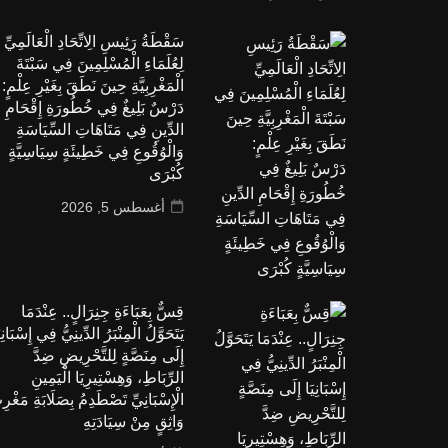
سَقْطَةُ رَئِيسِ الِاتِّحَادِ الْعَالَمِيِّ
لِعُلَمَاءِ الْمُسْلِمِينَ فِي سَبْتَةَ
الْمَغْرِبِيَّةِ حِينَ نَطَقَ بِغَيْرِ عِلْمٍ:
دَرْسٌ بَلِيغٌ فِي خُطُورَةِ إِقْحَامِ
الدِّينِ فِي مَتَاهَاتِ السِّيَاسَةِ
وَالْوُقُوعِ فِي خَطِيئَةٍ سِيَاسِيَّةٍ
كُبْرَى
أغسطس 5, 2026
قِسٌّ بِعَبَاءَةِ جِنِرَالٍ.. عِنْدَمَا
يَتَحَوَّلُ الْمِنْبَرُ الدِّينِيُّ فِي إِسْبَانِي
إِلَى مِنَصَّةٍ لِلتَّحْرِيضِ ضِدَّ
الرِّبَاطِ، وَهِسْتِيرِيَا الْيَمِينِ
الْإِسْبَانِيِّ تَصْطَدِمُ بِصَلَابَةِ مَغْرِ
وَاثِقٍ مِنْ سِيَادَتِهِ