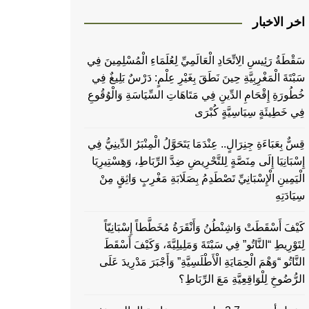
اخر الاخبار
سَقْطَةُ رَئِيسِ الِاتِّحَادِ الْعَالَمِيِّ لِعُلَمَاءِ الْمُسْلِمِينَ فِي
سَبْتَةَ الْمَغْرِبِيَّةِ حِينَ نَطَقَ بِغَيْرِ عِلْمٍ: دَرْسٌ بَلِيغٌ فِي
خُطُورَةِ إِقْحَامِ الدِّينِ فِي مَتَاهَاتِ السِّيَاسَةِ وَالْوُقُوعِ
فِي خَطِيئَةٍ سِيَاسِيَّةٍ كُبْرَى
قِسٌّ بِعَبَاءَةِ جِنِرَالٍ.. عِنْدَمَا يَتَحَوَّلُ الْمِنْبَرُ الدِّينِيُّ فِي
إِسْبَانِيَا إِلَى مِنَصَّةٍ لِلتَّحْرِيضِ ضِدَّ الرِّبَاطِ، وَهِسْتِيرِيَا
الْيَمِينِ الْإِسْبَانِيِّ تَصْطَدِمُ بِصَلَابَةِ مَغْرِبٍ وَاثِقٍ مِنْ
سِيَادَتِهِ
كَيْفَ أَسْقَطَتْ وَاشِنْطُنُ وَأَنْقَرَةُ مُخَطَّطاً إِسْبَانِيّاً
لِتَوْرِيطِ “النَّاتُو” فِي سَبْتَةَ وَمَلِيلِيَّةَ، وَكَيْفَ أَسْقَطَ
النَّاتُو “وَهْمَ الْحِمَايَةِ الْأَطْلَسِيَّةِ” وَأَجْبَرَ مَدْرِيدَ عَلَى
الرُّضُوخِ لِلْوَاقِعِيَّةِ مَعَ الرِّبَاطِ؟