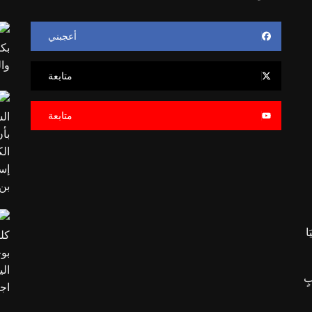
أعجبني
متابعة
متابعة
َا
بٍ