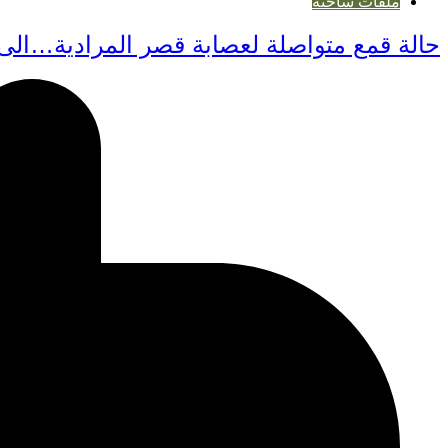
ملفات ساخنة
حالة قمع متواصلة لعصابة قصر المرادية…ال