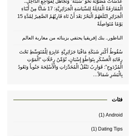
عَدَسَاتٌ مُصَوَّبَةٌ نَحْوَ “سَبْتَةَ” وَتَجَاهُلٌ لِفَوَاجِعِ الدَّاخِلِ..
الْمُفَارَقَةُ الْقَاتِلَةُ لِلسِّيَاسَةِ الْجَزَائِرِيَّةِ: 17 شَابًّا مِنْ أَبْنَاءِ
الْجَزَائِرِ ابْتَلَعَهُمُ الْبَحْرُ بَعْدَ أَنْ تَاهَ قَارِبُهُمُ الصَّغِيرُ لِمُدَّةِ 15
يَوْمًا مُتَوَاصِلَةً
الناظور.. بنك إفريقيا يحتفي بزبنائه من مغاربة العالم
سُقُوطُ أَكْبَرِ شَبَكَةِ مَافْيَا جَزَائِرِيَّةٍ عَابِرَةٍ لِلْمُتَوَسِّطِ تَحْتَ
رِقَابَةِ الْعَسْكَرِ بِتَوَاطُؤِ إِسْبَانٍ، تُؤَمِّنُ رِحْلَاتِ “الْمَوْتِ
الْمُزْدَوِجِ”: قَوَارِبُ تَنْقُلُ الْمُخَدِّرَاتِ وَالْأَسْلِحَةَ جَنُوباً وَتَعُودُ
بِالْبَشَرِ شَمَالاً…
فئات
(1)
Android
(1)
Dating Tips