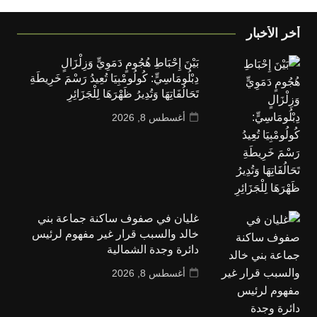
أخر الأخبار
بَيْنَ إِحْبَاطِ هُجُومٍ دَمَوِيٍّ وَزِلْزَالٍ
دِبْلُومَاسِيٍّ: كُولُومْبِيَا تُعِيدُ رَسْمَ خَرِيطَةِ
تَحَالُفَاتِهَا وَتُدِيرُ ظَهْرَهَا لِلْجَزَائِرِ
أغسطس 8, 2026
غليان في صفوف ساكنة جماعة بني
خالد والسبب قرار غير مفهوم لرئيس
دائرة وجدة الشمالية
أغسطس 8, 2026