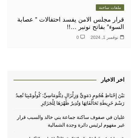
ملفات ساخنة
قرار مجلس الامن يفسد احتفالات ” عصابة
السوء” بفاتح نونبر …!!
نوفمبر 1, 2024
0
اخر الاخبار
بَيْنَ إِحْبَاطِ هُجُومٍ دَمَوِيٍّ وَزِلْزَالٍ دِبْلُومَاسِيٍّ: كُولُومْبِيَا تُعِيدُ
رَسْمَ خَرِيطَةِ تَحَالُفَاتِهَا وَتُدِيرُ ظَهْرَهَا لِلْجَزَائِرِ
غليان في صفوف ساكنة جماعة بني خالد والسبب قرار
غير مفهوم لرئيس دائرة وجدة الشمالية