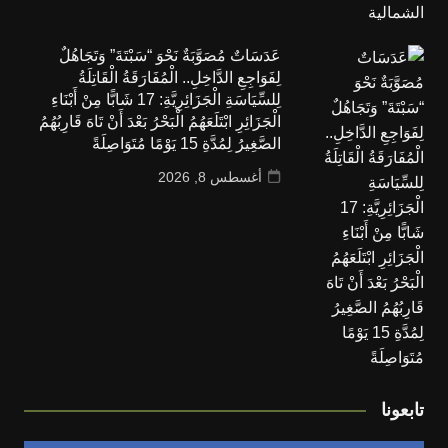
عَدَسَاتٌ مُصَوَّبَةٌ نَحْوَ “سَبْتَةَ” وَتَجَاهُلٌ
لِفَوَاجِعِ الدَّاخِلِ.. الْمُفَارَقَةُ الْقَاتِلَةُ
لِلسِّيَاسَةِ الْجَزَائِرِيَّةِ: 17 شَابًّا مِنْ أَبْنَاءِ
الْجَزَائِرِ ابْتَلَعَهُمُ الْبَحْرُ بَعْدَ أَنْ تَاهَ قَارِبُهُمُ
الصَّغِيرُ لِمُدَّةِ 15 يَوْمًا مُتَوَاصِلَةً
أغسطس 8, 2026
تابعونا