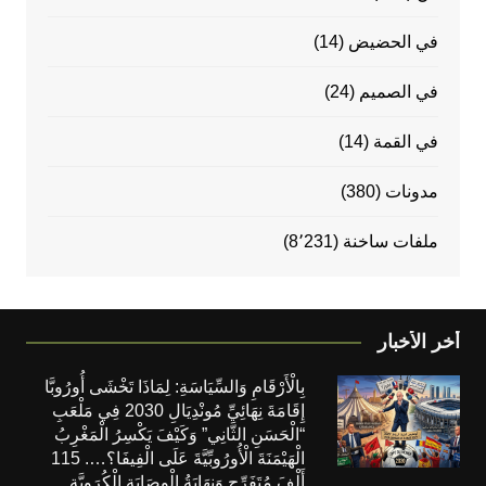
في الحضيض
(14)
في الصميم
(24)
في القمة
(14)
مدونات
(380)
ملفات ساخنة
(8٬231)
أخر الأخبار
بِالْأَرْقَامِ وَالسِّيَاسَةِ: لِمَاذَا تَخْشَى أُورُوبَّا
إِقَامَةَ نِهَائِيِّ مُونْدِيَالِ 2030 فِي مَلْعَبِ
“الْحَسَنِ الثَّانِي” وَكَيْفَ يَكْسِرُ الْمَغْرِبُ
الْهَيْمَنَةَ الْأُورُوبِّيَّةَ عَلَى الْفِيفَا؟…. 115
أَلْفَ مُتَفَرِّجٍ وَنِهَايَةُ الْوِصَايَةِ الْكُرَوِيَّةِ