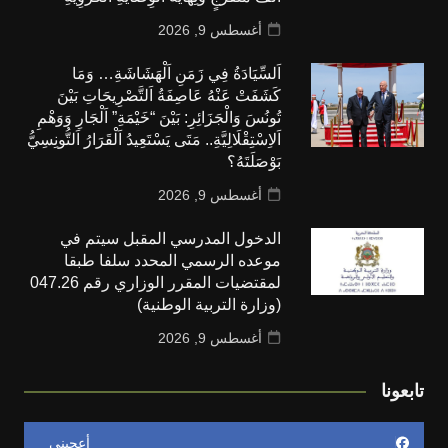
أغسطس 9, 2026
اَلسِّيَادَةُ فِي زَمَنِ اَلْهَشَاشَةِ… وَمَا
كَشَفَتْ عَنْهُ عَاصِفَةُ اَلتَّصْرِيحَاتِ بَيْنَ
تُونُسَ وَالْجَزَائِرِ: بَيْنَ “خَيْمَةِ” اَلْجَارِ وَوَهْمِ
اَلاِسْتِقْلَالِيَّةِ.. مَتَى يَسْتَعِيدُ اَلْقَرَارُ اَلتُّونِسِيُّ
بَوْصَلَتَهُ؟
أغسطس 9, 2026
الدخول المدرسي المقبل سیتم في
موعده الرسمي المحدد سلفا طبقا
لمقتضیات المقرر الوزاري رقم 047.26
(وزارة التربية الوطنية)
أغسطس 9, 2026
تابعونا
أعجبني