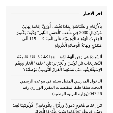
اخر الاخبار
بِالْأَرْقَامِ وَالسِّيَاسَةِ: لِمَاذَا تَخْشَى أُورُوبَّا إِقَامَةَ نِهَائِيِّ
مُونْدِيَالِ 2030 فِي مَلْعَبِ “الْحَسَنِ الثَّانِي” وَكَيْفَ يَكْسِرُ
الْمَغْرِبُ الْهَيْمَنَةَ الْأُورُوبِّيَّةَ عَلَى الْفِيفَا؟…. 115 أَلْفَ
مُتَفَرِّجٍ وَنِهَايَةُ الْوِصَايَةِ الْكُرَوِيَّةِ
اَلسِّيَادَةُ فِي زَمَنِ اَلْهَشَاشَةِ… وَمَا كَشَفَتْ عَنْهُ عَاصِفَةُ
اَلتَّصْرِيحَاتِ بَيْنَ تُونُسَ وَالْجَزَائِرِ: بَيْنَ “خَيْمَةِ” اَلْجَارِ وَوَهْمِ
اَلاِسْتِقْلَالِيَّةِ.. مَتَى يَسْتَعِيدُ اَلْقَرَارُ اَلتُّونِسِيُّ بَوْصَلَتَهُ؟
الدخول المدرسي المقبل سیتم في موعده الرسمي
المحدد سلفا طبقا لمقتضیات المقرر الوزاري رقم
047.26 (وزارة التربية الوطنية)
بَيْنَ إِحْبَاطِ هُجُومٍ دَمَوِيٍّ وَزِلْزَالٍ دِبْلُومَاسِيٍّ: كُولُومْبِيَا تُعِيدُ
رَسْمَ خَرِيطَةِ تَحَالُفَاتِهَا وَتُدِيرُ ظَهْرَهَا لِلْجَزَائِرِ