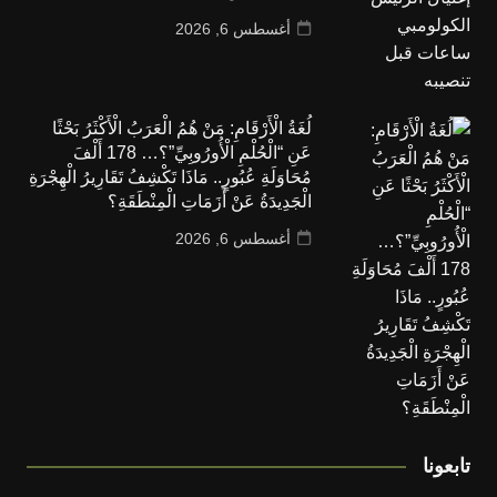
أغسطس 6, 2026
لُغَةُ الْأَرْقَامِ: مَنْ هُمُ الْعَرَبُ الْأَكْثَرُ بَحْثًا
عَنِ “الْحُلْمِ الْأُورُوبِيِّ”؟… 178 أَلْفَ
مُحَاوَلَةِ عُبُورٍ.. مَاذَا تَكْشِفُ تَقَارِيرُ الْهِجْرَةِ
الْجَدِيدَةُ عَنْ أَزَمَاتِ الْمِنْطَقَةِ؟
أغسطس 6, 2026
تابعونا