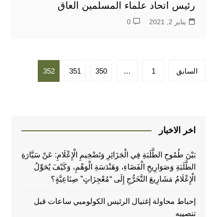
رئيس اتحاد علماء المسلمين العاق
يناير 2, 2021
0
تعدد
السابق
1
…
350
351
352
صفحات
المقالات
اخر الاخبار
بَيْنَ طُمُوحِ الطَّلَبَةِ فِي الْجَزَائِرِ وَتَضْخِيمِ الْإِعْلَامِ: عَنْ سَيَّارَةِ
الطَّلَبَةِ وَصَوَارِيخِ الْفَضَاءِ، وَهَنْدَسَةِ الْوَهْمِ، وَكَيْفَ يُحَوِّلُ
الْإِعْلَامُ مَشَارِيعَ التَّخَرُّجِ إِلَى “مُعْجِزَاتٍ” صِنَاعِيَّةٍ؟
إحباط محاولة إغتيال الرئيس الكولومبي ساعات قبل
تنصيبه