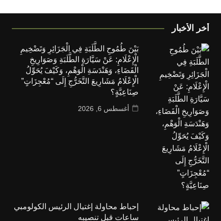
أخر الأخبار
بَيْنَ طُمُوحِ الطَّلَبَةِ فِي الْجَزَائِرِ وَتَضْخِيمِ
الْإِعْلَامِ: عَنْ سَيَّارَةِ الطَّلَبَةِ وَصَوَارِيخِ
الْفَضَاءِ، وَهَنْدَسَةِ الْوَهْمِ، وَكَيْفَ يُحَوِّلُ
الْإِعْلَامُ مَشَارِيعَ التَّخَرُّجِ إِلَى “مُعْجِزَاتٍ”
صِنَاعِيَّةٍ؟
أغسطس 6, 2026
إحباط محاولة إغتيال الرئيس الكولومبي
ساعات قبل تنصيبه