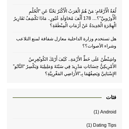
لُغَةُ الْأَرْقَامِ: مَنْ هُمُ الْعَرَبُ الْأَكْثَرُ بَحْثًا عَنِ “الْحُلْمِ
الْأُورُوبِيِّ”؟… 178 أَلْفَ مُحَاوَلَةِ عُبُورٍ.. مَاذَا تَكْشِفُ تَقَارِيرُ
الْهِجْرَةِ الْجَدِيدَةُ عَنْ أَزَمَاتِ الْمِنْطَقَةِ؟
هل تستخدم وزارة الداخلية معازل شفافة لمنع التلاعب
وشراء الأصوات؟؟
واشِنْطُنُ عَلَى خَطِّ الأَزْمَةِ.. كَيْفَ أَرْبَكَ الكُونْغِرِسُ
الأَمْرِيكِيُّ حِسَابَاتِ مَدْرِيدَ فِي سَبْتَةَ وَمَلِيلِيَةَ وَيَكْسِرُ “التَّابُو”
الإِسْبَانِيَّ وَيَصِفُهُمَا بِـ”الأَرَاضِي المَغْرِبِيَّةِ؟
فئات
(1)
Android
(1)
Dating Tips