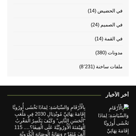
في الحضيض
(14)
في الصميم
(24)
في القمة
(14)
مدونات
(380)
ملفات ساخنة
(8٬231)
أخر الأخبار
بِالْأَرْقَامِ وَالسِّيَاسَةِ: لِمَاذَا تَخْشَى أُورُوبَّا
إِقَامَةَ نِهَائِيِّ مُونْدِيَالِ 2030 فِي مَلْعَبِ
“الْحَسَنِ الثَّانِي” وَكَيْفَ يَكْسِرُ الْمَغْرِبُ
الْهَيْمَنَةَ الْأُورُوبِّيَّةَ عَلَى الْفِيفَا؟…. 115
أَلْفَ مُتَفَرِّجٍ وَنِهَايَةُ الْوِصَايَةِ الْكُرَوِيَّةِ