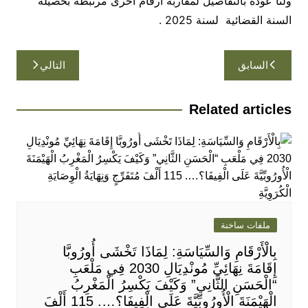
ولنا عودة بالتفاصيل لمقاربة ارقام اخرى مرتبطة بحصيلة
السنة القضائية لسنة 2025 .
تصفّح
السابق
التالي
المقالات
Related articles
ملفات ساخنة
بِالْأَرْقَامِ وَالسِّيَاسَةِ: لِمَاذَا تَخْشَى أُورُوبَّا
إِقَامَةَ نِهَائِيِّ مُونْدِيَالِ 2030 فِي مَلْعَبِ
“الْحَسَنِ الثَّانِي” وَكَيْفَ يَكْسِرُ الْمَغْرِبُ
الْهَيْمَنَةَ الْأُورُوبِّيَّةَ عَلَى الْفِيفَا؟…. 115 أَلْفَ