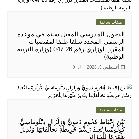
ملفات ساخنة
الدخول المدرسي المقبل سیتم في موعده
الرسمي المحدد سلفا طبقا لمقتضیات
المقرر الوزاري رقم 047.26 (وزارة التربية
الوطنية)
أغسطس 9, 2026
0
ملفات ساخنة
بَيْنَ إِحْبَاطِ هُجُومٍ دَمَوِيٍّ وَزِلْزَالٍ دِبْلُومَاسِيٍّ:
كُولُومْبِيَا تُعِيدُ رَسْمَ خَرِيطَةِ تَحَالُفَاتِهَا وَتُدِيرُ
ظَهْرَهَا لِلْجَزَائِرِ