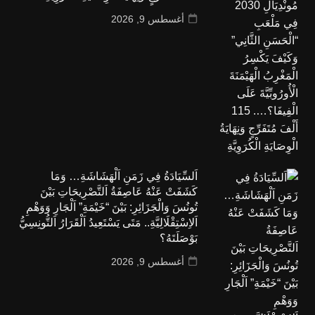
أغسطس 9, 2026
اَلسِّيَادَةُ فِي زَمَنِ اَلْهَشَاشَةِ… وَمَا
كَشَفَتْ عَنْهُ عَاصِفَةُ اَلتَّصْرِيحَاتِ بَيْنَ
تُونُسَ وَالْجَزَائِرِ: بَيْنَ “خَيْمَةِ” اَلْجَارِ وَوَهْمِ
اَلاِسْتِقْلَالِيَّةِ.. مَتَى يَسْتَعِيدُ اَلْقَرَارُ اَلتُّونِسِيُّ
بَوْصَلَتَهُ؟
أغسطس 9, 2026