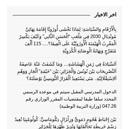
اخر الاخبار
بِالْأَرْقَامِ وَالسِّيَاسَةِ: لِمَاذَا تَخْشَى أُورُوبَّا إِقَامَةَ نِهَائِيِّ
مُونْدِيَالِ 2030 فِي مَلْعَبِ “الْحَسَنِ الثَّانِي” وَكَيْفَ يَكْسِرُ
الْمَغْرِبُ الْهَيْمَنَةَ الْأُورُوبِّيَّةَ عَلَى الْفِيفَا؟…. 115 أَلْفَ
مُتَفَرِّجٍ وَنِهَايَةُ الْوِصَايَةِ الْكُرَوِيَّةِ
اَلسِّيَادَةُ فِي زَمَنِ اَلْهَشَاشَةِ… وَمَا كَشَفَتْ عَنْهُ عَاصِفَةُ
اَلتَّصْرِيحَاتِ بَيْنَ تُونُسَ وَالْجَزَائِرِ: بَيْنَ “خَيْمَةِ” اَلْجَارِ وَوَهْمِ
اَلاِسْتِقْلَالِيَّةِ.. مَتَى يَسْتَعِيدُ اَلْقَرَارُ اَلتُّونِسِيُّ بَوْصَلَتَهُ؟
الدخول المدرسي المقبل سیتم في موعده الرسمي
المحدد سلفا طبقا لمقتضیات المقرر الوزاري رقم
047.26 (وزارة التربية الوطنية)
بَيْنَ إِحْبَاطِ هُجُومٍ دَمَوِيٍّ وَزِلْزَالٍ دِبْلُومَاسِيٍّ: كُولُومْبِيَا تُعِيدُ
رَسْمَ خَرِيطَةِ تَحَالُفَاتِهَا وَتُدِيرُ ظَهْرَهَا لِلْجَزَائِرِ