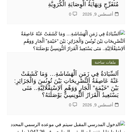
مُتَفَرِّجٍ وَنِهَايَةُ الْوِصَايَةِ الْكُرَوِيَّةِ
أغسطس 9, 2026
0
ملفات ساخنة
اَلسِّيَادَةُ فِي زَمَنِ اَلْهَشَاشَةِ… وَمَا كَشَفَتْ
عَنْهُ عَاصِفَةُ اَلتَّصْرِيحَاتِ بَيْنَ تُونُسَ وَالْجَزَائِرِ:
بَيْنَ “خَيْمَةِ” اَلْجَارِ وَوَهْمِ اَلاِسْتِقْلَالِيَّةِ.. مَتَى
يَسْتَعِيدُ اَلْقَرَارُ اَلتُّونِسِيُّ بَوْصَلَتَهُ؟
أغسطس 9, 2026
0