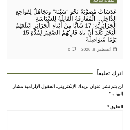
ملفات ساخنة
عَدَسَاتٌ مُصَوَّبَةٌ نَحْوَ “سَبْتَةَ” وَتَجَاهُلٌ لِفَوَاجِعِ
الدَّاخِلِ.. الْمُفَارَقَةُ الْقَاتِلَةُ لِلسِّيَاسَةِ
الْجَزَائِرِيَّةِ: 17 شَابًّا مِنْ أَبْنَاءِ الْجَزَائِرِ ابْتَلَعَهُمُ
الْبَحْرُ بَعْدَ أَنْ تَاهَ قَارِبُهُمُ الصَّغِيرُ لِمُدَّةِ 15
يَوْمًا مُتَوَاصِلَةً
أغسطس 8, 2026
0
اترك تعليقاً
لن يتم نشر عنوان بريدك الإلكتروني.
الحقول الإلزامية مشار
إليها بـ
*
التعليق
*