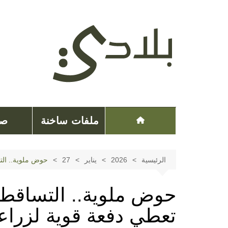
لتجاوز
لى
لمحتوى
ملفات ساخنة
صح
الرئيسية
2026
يناير
27
حوض ملوية.. الت
حوض ملوية.. التساقطا
تعطي دفعة قوية لزراعة