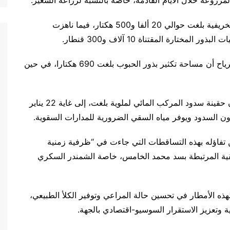
لمزروعة خلال الأيام القادمة، خاصة بالنسبة لزراعة الشعير.
وأوضح المسؤول أن المساحة المحروثة من الحبوب الخريفية بلغت حوالي 20 ألفا و500 هكتار، فيما ناهزت
وبخصوص برامج التكثير والبذر المباشر، سجل السيد برياح أن مساحة تكثير بذور الحبوب بلغت 690 هكتارا، في حين
وعلى مستوى الموارد المائية، كشف المسؤول ذاته أن حقينة سدود المركب المائي لملوية بلغت، إلى غاية 22 يناير
 تفاؤله بهذه التساقطات التي جاءت في “ظرفية زمنية
مسقية المرتبطة بسد محمد الخامس، خاصة الشمندر السكري
 لهذه الأمطار في تحسين حالة المراعي وتوفير الكلأ الطبيعي،
 وتعزيز الاستقرار السوسيو-اقتصادي بالجهة.