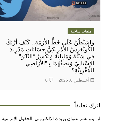
ملفات ساخنة
واشِنْطُنُ عَلَى خَطِّ الأَزْمَةِ.. كَيْفَ أَرْبَكَ
الكُونْغِرِسُ الأَمْرِيكِيُّ حِسَابَاتِ مَدْرِيدَ
فِي سَبْتَةَ وَمَلِيلِيَةَ وَيَكْسِرُ “التَّابُو”
الإِسْبَانِيَّ وَيَصِفُهُمَا بِـ”الأَرَاضِي
المَغْرِبِيَّةِ؟
أغسطس 6, 2026
0
اترك تعليقاً
لن يتم نشر عنوان بريدك الإلكتروني.
الحقول الإلزامية م