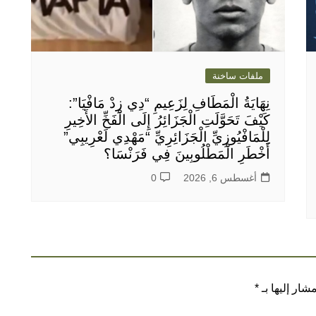
ملفات ساخنة
نِهَايَةُ الْمَطَافِ لِزَعِيمِ “دِي زِدْ مَافْيَا”:
كَيْفَ تَحَوَّلَتِ الْجَزَائِرُ إِلَى الْفَخِّ الأَخِيرِ
لِلْمَافْيُوزِيِّ الْجَزَائِرِيِّ “مَهْدِي لَعْرِيبِي”
أَخْطَرِ الْمَطْلُوبِينَ فِي فَرَنْسَا؟
أغسطس 6, 2026
0
شار إليها بـ
*