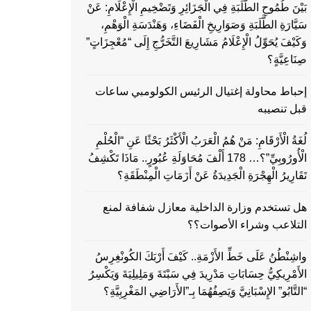
بَيْنَ طُمُوحِ الطَّلَبَةِ فِي الْجَزَائِرِ وَتَضْخِيمِ الْإِعْلَامِ: عَنْ
سَيَّارَةِ الطَّلَبَةِ وَصَوَارِيخِ الْفَضَاءِ، وَهَنْدَسَةِ الْوَهْمِ،
وَكَيْفَ يُحَوِّلُ الْإِعْلَامُ مَشَارِيعَ التَّخَرُّجِ إِلَى “مُعْجِزَاتٍ”
صِنَاعِيَّةٍ؟
إحباط محاولة إغتيال الرئيس الكولومبي ساعات
قبل تنصيبه
لُغَةُ الْأَرْقَامِ: مَنْ هُمُ الْعَرَبُ الْأَكْثَرُ بَحْثًا عَنِ “الْحُلْمِ
الْأُورُوبِيِّ”؟… 178 أَلْفَ مُحَاوَلَةِ عُبُورٍ.. مَاذَا تَكْشِفُ
تَقَارِيرُ الْهِجْرَةِ الْجَدِيدَةُ عَنْ أَزَمَاتِ الْمِنْطَقَةِ؟
هل تستخدم وزارة الداخلية معازل شفافة لمنع
التلاعب وشراء الأصوات؟؟
واشِنْطُنُ عَلَى خَطِّ الأَزْمَةِ.. كَيْفَ أَرْبَكَ الكُونْغِرِسُ
الأَمْرِيكِيُّ حِسَابَاتِ مَدْرِيدَ فِي سَبْتَةَ وَمَلِيلِيَةَ وَيَكْسِرُ
“التَّابُو” الإِسْبَانِيَّ وَيَصِفُهُمَا بِـ”الأَرَاضِي المَغْرِبِيَّةِ؟