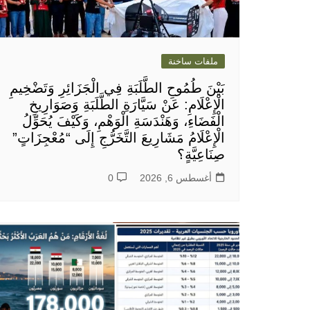
ملفات ساخنة
بَيْنَ طُمُوحِ الطَّلَبَةِ فِي الْجَزَائِرِ وَتَضْخِيمِ
الْإِعْلَامِ: عَنْ سَيَّارَةِ الطَّلَبَةِ وَصَوَارِيخِ
الْفَضَاءِ، وَهَنْدَسَةِ الْوَهْمِ، وَكَيْفَ يُحَوِّلُ
الْإِعْلَامُ مَشَارِيعَ التَّخَرُّجِ إِلَى “مُعْجِزَاتٍ”
صِنَاعِيَّةٍ؟
أغسطس 6, 2026
0