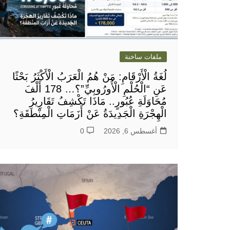
ملفات ساخنة
لُغَةُ الْأَرْقَامِ: مَنْ هُمُ الْعَرَبُ الْأَكْثَرُ بَحْثًا
عَنِ “الْحُلْمِ الْأُورُوبِيِّ”؟… 178 أَلْفَ
مُحَاوَلَةِ عُبُورٍ.. مَاذَا تَكْشِفُ تَقَارِيرُ
الْهِجْرَةِ الْجَدِيدَةُ عَنْ أَزَمَاتِ الْمِنْطَقَةِ؟
أغسطس 6, 2026
0