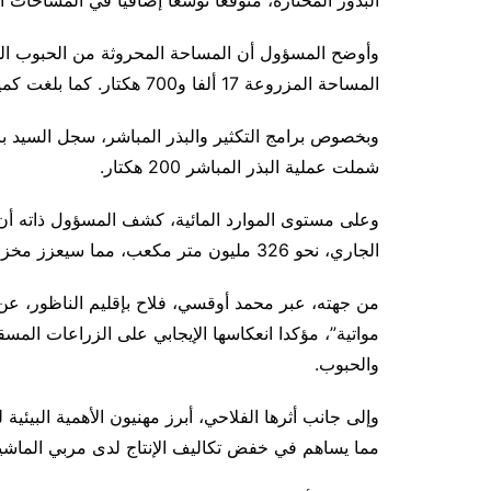
البذور المختارة، متوقعا توسعا إضافيا في المساحات ا
المساحة المزروعة 17 ألفا و700 هكتار. كما بلغت كميات البذور المختارة المقتناة 10 آلاف و300 قنطار.
شملت عملية البذر المباشر 200 هكتار.
الجاري، نحو 326 مليون متر مكعب، مما سيعزز مخزون السدود ويوفر مياه السقي الضرورية للمدارات السقوية.
من جهته، عبر محمد أوقسي، فلاح بإقليم الناظور، عن
مواتية”، مؤكدا انعكاسها الإيجابي على الزراعات ال
والحبوب.
وإلى جانب أثرها الفلاحي، أبرز مهنيون الأهمية البيئية
مما يساهم في خفض تكاليف الإنتاج لدى مربي الماشية