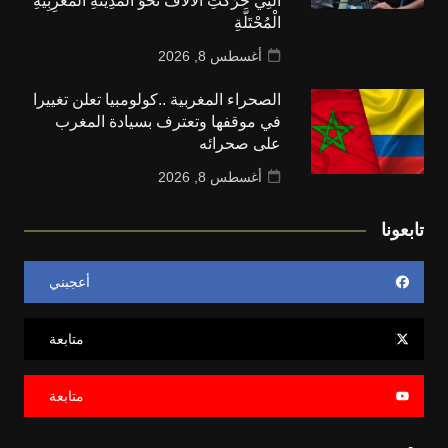
الَّتِي حَرَّكَتِ الْآلَافَ نَحْوَ الْمَدِينَةِ الْمَغْرِبِيَّةِ
الْمُحْتَلَّةِ
أغسطس 8, 2026
الصحراء المغربية ..كولومبيا تعلن تغييرا
في موقفها وتعترف بسيادة المغرب
على صحرائه
أغسطس 8, 2026
تابعونا
أعجبني
متابعة
متابعة