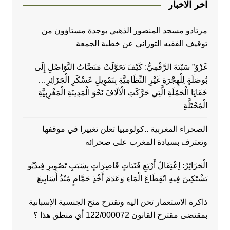
اخر الاخبار
مرتادو مسجد المنصور الذهبي بوجدة مستاؤون من
توقيف الفقيه التوزاني عن خطبة الجمعة
غَزْوُ” سَبْتَةَ الرَّقْمِيُّ: كَيْفَ تَحَوَّلَتْ مَنَصَّاتُ التَّوَاصُلِ إِلَى
بُوصَلَةٍ لِلْهِجْرَةِ غَيْرِ النِّظَامِيَّةِ بِتَمْوِيلِ عَسْكَرِ الْجَزَائِرِ…
خَفَايَا الْحَمْلَةِ الَّتِي حَرَّكَتِ الْآلَافَ نَحْوَ الْمَدِينَةِ الْمَغْرِبِيَّةِ
الْمُحْتَلَّةِ
الصحراء المغربية ..كولومبيا تعلن تغييرا في موقفها
وتعترف بسيادة المغرب على صحرائه
الْجَزَائِرُ: اِعْتِقَالُ أَرْبَعِ فَتَيَاتٍ قَاصِرَاتٍ بِسَبَبِ تَصْوِيرِ فِيدْيُو
يَشْتَكِينَ فِيهِ انْقِطَاعَ الْمَاءِ وَعَدَمَ أَخْذِ حَمَّامٍ مُنْذُ أَسَابِيعَ
ذاكرة الاستعمار تحن اليه وتقترح منح الجنسية الإسبانية
بمقتضى مقترح القانون 122/000072 أي منطق هذا ؟