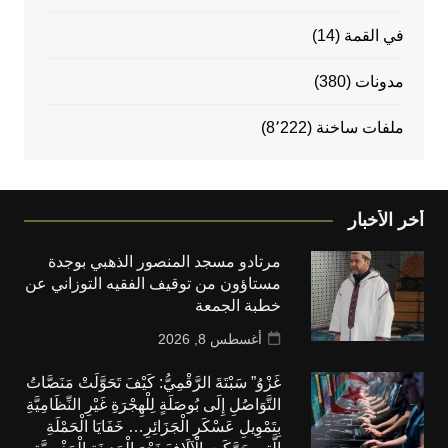
في القمة
(14)
مدونات
(380)
ملفات ساخنة
(8٬222)
أخر الأخبار
مرتادو مسجد المنصور الذهبي بوجدة
مستاؤون من توقيف الفقيه التوزاني عن
خطبة الجمعة
أغسطس 8, 2026
غَزْوُ” سَبْتَةَ الرَّقْمِيُّ: كَيْفَ تَحَوَّلَتْ مَنَصَّاتُ
التَّوَاصُلِ إِلَى بُوصَلَةٍ لِلْهِجْرَةِ غَيْرِ النِّظَامِيَّةِ
بِتَمْوِيلِ عَسْكَرِ الْجَزَائِرِ… خَفَايَا الْحَمْلَةِ