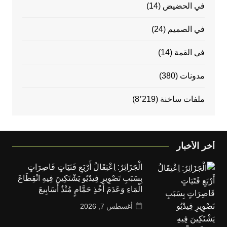
في الحضيض
(14)
في الصميم
(24)
في القمة
(14)
مدونات
(380)
ملفات ساخنة
(8٬219)
أخر الأخبار
الْجَزَائِرُ: اِعْتِقَالُ أَرْبَعِ فَتَيَاتٍ قَاصِرَاتٍ
بِسَبَبِ تَصْوِيرِ فِيدْيُو يَشْتَكِينَ فِيهِ انْقِطَاعَ
الْمَاءِ وَعَدَمَ أَخْذِ حَمَّامٍ مُنْذُ أَسَابِيعَ
أغسطس 7, 2026