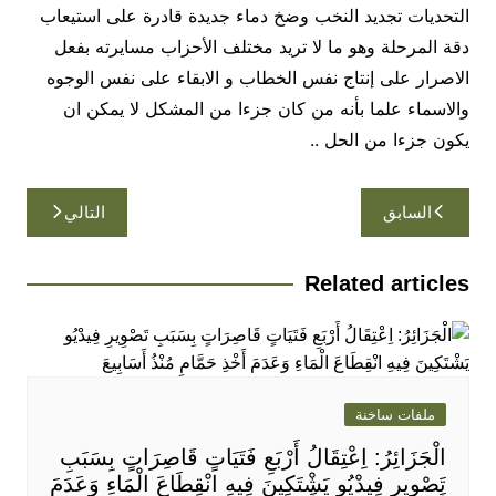
التحديات تجديد النخب وضخ دماء جديدة قادرة على استيعاب
دقة المرحلة وهو ما لا تريد مختلف الأحزاب مسايرته بفعل
الاصرار على إنتاج نفس الخطاب و الابقاء على نفس الوجوه
والاسماء علما بأنه من كان جزءا من المشكل لا يمكن ان
يكون جزءا من الحل ..
تصفّح
السابق
التالي
المقالات
Related articles
ملفات ساخنة
الْجَزَائِرُ: اِعْتِقَالُ أَرْبَعِ فَتَيَاتٍ قَاصِرَاتٍ بِسَبَبِ
تَصْوِيرِ فِيدْيُو يَشْتَكِينَ فِيهِ انْقِطَاعَ الْمَاءِ وَعَدَمَ