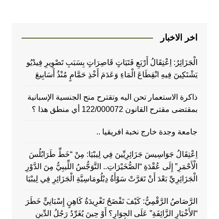
اخر الاخبار
الْجَزَائِرُ: اِعْتِقَالُ أَرْبَعِ فَتَيَاتٍ قَاصِرَاتٍ بِسَبَبِ تَصْوِيرِ فِيدْيُو
يَشْتَكِينَ فِيهِ انْقِطَاعَ الْمَاءِ وَعَدَمَ أَخْذِ حَمَّامٍ مُنْذُ أَسَابِيعَ
ذاكرة الاستعمار تحن اليه وتقترح منح الجنسية الإسبانية
بمقتضى مقترح القانون 122/000072 أي منطق هذا ؟
جامعة وجدة خارج نخبة افريقيا ..
اِعْتِقَالُ جَوَاسِيسَ جَزَائِرِيِّينَ فِي لِيبْيَا: مِنْ “خَطِّ طَرَابُلُسَ
الْأَحْمَرِ” إِلَى عُقْدَةِ “الصُّخَيْرَاتِ.. التَّوَجُّسُ اللِّيبِيُّ مِنَ الدَّوْرِ
الْجَزَائِرِيِّ بَعْدَ أَنْ تَعَرَّتْ سَوْأَةُ دِبْلُومَاسِيَّةِ الْجَزَائِرِ فِي لِيبْيَا
الرَّصَاصُ الرَّقْمِيُّ: كَيْفَ تَفْضَحُ تَغْرِيدَةُ كَاهِنٍ إِسْبَانِيٍّ خَطَرَ
“الأَخْبَارِ الزَّائِفَةِ” عَلَى الجِوَارِ؟ أَوْ حِينَ يُغَرِّدُ رَجُلُ الدِّينِ