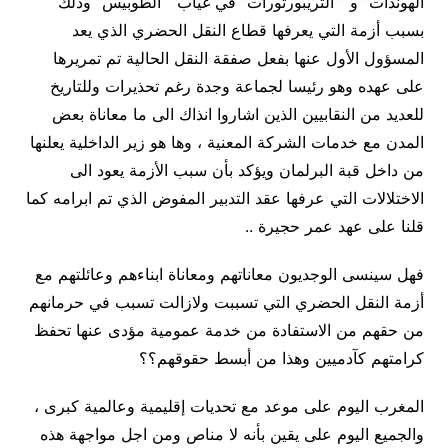
الهوندات” و ” التريبورتورات” في غياب ” الطوبيس” وذلك
بسبب أزمة التي يعرفها قطاع النقل الحضري الذي يعد
المسؤول الأول عنها بفعل صفقة النقل الحالية تم تمريرها
على عهده وهو رئيسا لجماعة وجدة رغم تحذيرات وللتاريخ
للعديد من النقابيين الذين اشاروا انذاك الى ما معاناة بعض
المدن مع خدمات الشركة المعنية ، وها هو زير الداخلية يعلنها
من داخل قبة البرلمان ويؤكد بأن سبب الأزمة يعود الى
الاختلالات التي عرفها عقد التدبير المفوض الذي تم ابرامه كما
قلنا على عهد عمر حجيرة ..
فهل سينسى الوجديون معاناتهم ومعاناة ابناءهم وعائلتهم مع
أزمة النقل الحضري التي تسببت ولازالت تسبب في حرمانهم
من حقهم من الاستفادة من خدمة عمومية مؤدى عنها تحفظ
كرامتهم كآدميين وهذا من أبسط حقوقهم؟؟
المغرب اليوم على موعد مع تحديات إقليمية وعالمية كبرى ،
والجميع اليوم على يقين بأنه لا مناص ومن اجل مواجهة هذه