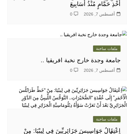
أَخْذِ حَمَّامٍ مُنْذُ أَسَابِيعَ
أغسطس 7, 2026
0
ملفات ساخنة
جامعة وجدة خارج نخبة افريقيا ..
أغسطس 7, 2026
0
ملفات ساخنة
اِعْتِقَالُ جَوَاسِيسَ جَزَائِرِيِّينَ فِي لِيبْيَا: مِنْ