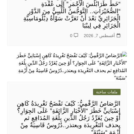
“خَطِّ طَرَابُلُسَ الْأَحْمَرِ” إِلَى عُقْدَةِ
“الصُّخَيْرَاتِ.. التَّوَجُّسُ اللِّيبِيُّ مِنَ الدَّوْرِ
الْجَزَائِرِيِّ بَعْدَ أَنْ تَعَرَّتْ سَوْأَةُ دِبْلُومَاسِيَّةِ
الْجَزَائِرِ فِي لِيبْيَا
أغسطس 7, 2026
0
ملفات ساخنة
الرَّصَاصُ الرَّقْمِيُّ: كَيْفَ تَفْضَحُ تَغْرِيدَةُ كَاهِنٍ
إِسْبَانِيٍّ خَطَرَ “الأَخْبَارِ الزَّائِفَةِ” عَلَى الجِوَارِ؟
أَوْ حِينَ يُغَرِّدُ رَجُلُ الدِّينِ بِلُغَةِ المُدَافِعِ ثم
يحذف التَغْرِيدَة ويعتذر..دُرُوسٌ قَاسِيَةٌ مِنْ
أَزْمَةِ “سَبْتَةَ”