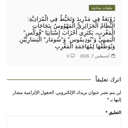
ملفات ساخنة
زَوْبَعَةٌ فِي مَدْرِيدَ وَتَخَبُّطٌ فِي الْمُرَادِيَّةِ:
النِّظَامُ الْجَزَائِرِيُّ الْمَهْوُوسُ بِنَجَاحَاتِ
الْمَغْرِبِ، يَكتَرِي أَحْزَابَ إِسْبَانِيَا “فُوكْس”
الْيَمِينِيَّ وَ”بُودِيمُوس” وَ”سُومَار” الْيَسَارِيَّيْنِ
وَيُوَظِّفُهَا لِمُهَاجَمَةِ الْمَغْرِبِ
أغسطس 7, 2026
0
اترك تعليقاً
لن يتم نشر عنوان بريدك الإلكتروني.
الحقول الإلزامية مشار
إليها بـ
*
التعليق
*