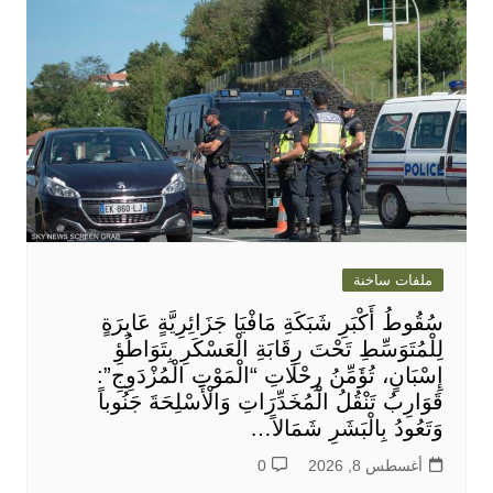
ملفات ساخنة
سُقُوطُ أَكْبَرِ شَبَكَةِ مَافْيَا جَزَائِرِيَّةٍ عَابِرَةٍ
لِلْمُتَوَسِّطِ تَحْتَ رِقَابَةِ الْعَسْكَرِ بِتَوَاطُؤِ
إِسْبَانٍ، تُؤَمِّنُ رِحْلَاتِ “الْمَوْتِ الْمُزْدَوِجِ”:
قَوَارِبُ تَنْقُلُ الْمُخَدِّرَاتِ وَالْأَسْلِحَةَ جَنُوباً
وَتَعُودُ بِالْبَشَرِ شَمَالاً…
أغسطس 8, 2026
0