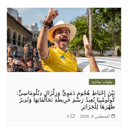
ملفات ساخنة
بَيْنَ إِحْبَاطِ هُجُومٍ دَمَوِيٍّ وَزِلْزَالٍ دِبْلُومَاسِيٍّ:
كُولُومْبِيَا تُعِيدُ رَسْمَ خَرِيطَةِ تَحَالُفَاتِهَا وَتُدِيرُ
ظَهْرَهَا لِلْجَزَائِرِ
أغسطس 8, 2026
0