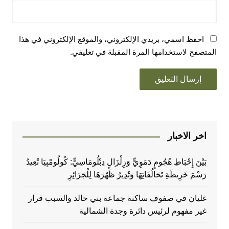
احفظ اسمي، بريدي الإلكتروني، والموقع الإلكتروني في هذا
المتصفح لاستخدامها المرة المقبلة في تعليقي.
اخر الاخبار
بَيْنَ إِحْبَاطِ هُجُومٍ دَمَوِيٍّ وَزِلْزَالٍ دِبْلُومَاسِيٍّ: كُولُومْبِيَا تُعِيدُ
رَسْمَ خَرِيطَةِ تَحَالُفَاتِهَا وَتُدِيرُ ظَهْرَهَا لِلْجَزَائِرِ
غليان في صفوف ساكنة جماعة بني خالد والسبب قرار
غير مفهوم لرئيس دائرة وجدة الشمالية