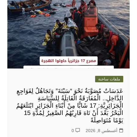
ملفات ساخنة
عَدَسَاتٌ مُصَوَّبَةٌ نَحْوَ “سَبْتَةَ” وَتَجَاهُلٌ لِفَوَاجِعِ
الدَّاخِلِ.. الْمُفَارَقَةُ الْقَاتِلَةُ لِلسِّيَاسَةِ
الْجَزَائِرِيَّةِ: 17 شَابًّا مِنْ أَبْنَاءِ الْجَزَائِرِ ابْتَلَعَهُمُ
الْبَحْرُ بَعْدَ أَنْ تَاهَ قَارِبُهُمُ الصَّغِيرُ لِمُدَّةِ 15
يَوْمًا مُتَوَاصِلَةً
أغسطس 8, 2026
0