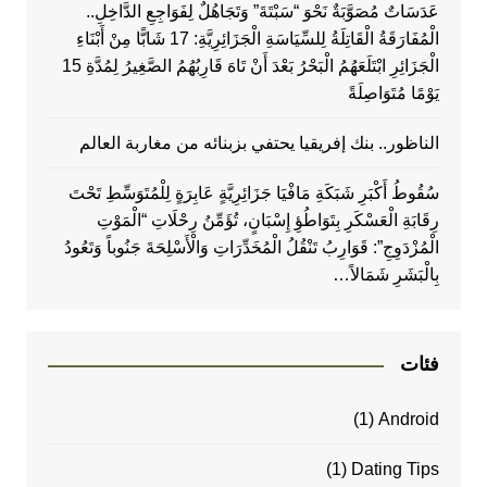
عَدَسَاتٌ مُصَوَّبَةٌ نَحْوَ “سَبْتَةَ” وَتَجَاهُلٌ لِفَوَاجِعِ الدَّاخِلِ..
الْمُفَارَقَةُ الْقَاتِلَةُ لِلسِّيَاسَةِ الْجَزَائِرِيَّةِ: 17 شَابًّا مِنْ أَبْنَاءِ
الْجَزَائِرِ ابْتَلَعَهُمُ الْبَحْرُ بَعْدَ أَنْ تَاهَ قَارِبُهُمُ الصَّغِيرُ لِمُدَّةِ 15
يَوْمًا مُتَوَاصِلَةً
الناظور.. بنك إفريقيا يحتفي بزبنائه من مغاربة العالم
سُقُوطُ أَكْبَرِ شَبَكَةِ مَافْيَا جَزَائِرِيَّةٍ عَابِرَةٍ لِلْمُتَوَسِّطِ تَحْتَ
رِقَابَةِ الْعَسْكَرِ بِتَوَاطُؤِ إِسْبَانٍ، تُؤَمِّنُ رِحْلَاتِ “الْمَوْتِ
الْمُزْدَوِجِ”: قَوَارِبُ تَنْقُلُ الْمُخَدِّرَاتِ وَالْأَسْلِحَةَ جَنُوباً وَتَعُودُ
بِالْبَشَرِ شَمَالاً…
فئات
(1)
Android
(1)
Dating Tips