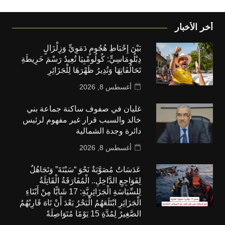
أخر الأخبار
بَيْنَ إِحْبَاطِ هُجُومٍ دَمَوِيٍّ وَزِلْزَالٍ
دِبْلُومَاسِيٍّ: كُولُومْبِيَا تُعِيدُ رَسْمَ خَرِيطَةِ
تَحَالُفَاتِهَا وَتُدِيرُ ظَهْرَهَا لِلْجَزَائِرِ
أغسطس 8, 2026
غليان في صفوف ساكنة جماعة بني
خالد والسبب قرار غير مفهوم لرئيس
دائرة وجدة الشمالية
أغسطس 8, 2026
عَدَسَاتٌ مُصَوَّبَةٌ نَحْوَ “سَبْتَةَ” وَتَجَاهُلٌ
لِفَوَاجِعِ الدَّاخِلِ.. الْمُفَارَقَةُ الْقَاتِلَةُ
لِلسِّيَاسَةِ الْجَزَائِرِيَّةِ: 17 شَابًّا مِنْ أَبْنَاءِ
الْجَزَائِرِ ابْتَلَعَهُمُ الْبَحْرُ بَعْدَ أَنْ تَاهَ قَارِبُهُمُ
الصَّغِيرُ لِمُدَّةِ 15 يَوْمًا مُتَوَاصِلَةً