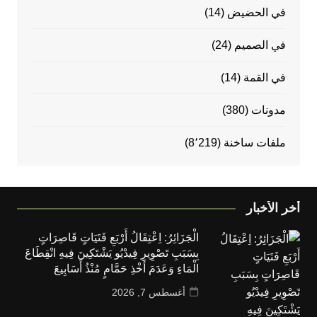
في الحضيض
(14)
في الصميم
(24)
في القمة
(14)
مدونات
(380)
ملفات ساخنة
(8٬219)
أخر الأخبار
الْجَزَائِرُ: اِعْتِقَالُ أَرْبَعِ فَتَيَاتٍ قَاصِرَاتٍ
بِسَبَبِ تَصْوِيرِ فِيدْيُو يَشْتَكِينَ فِيهِ انْقِطَاعَ
الْمَاءِ وَعَدَمَ أَخْذِ حَمَّامٍ مُنْذُ أَسَابِيعَ
أغسطس 7, 2026