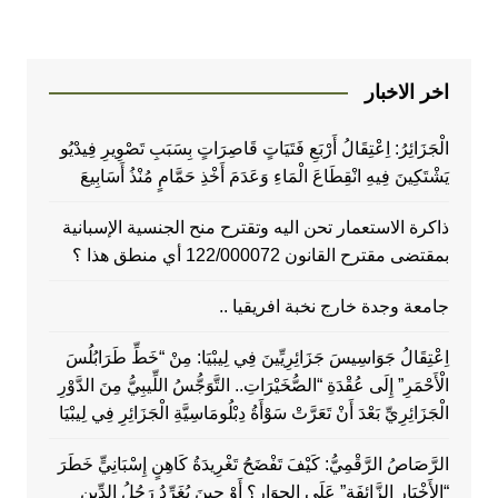
اخر الاخبار
الْجَزَائِرُ: اِعْتِقَالُ أَرْبَعِ فَتَيَاتٍ قَاصِرَاتٍ بِسَبَبِ تَصْوِيرِ فِيدْيُو
يَشْتَكِينَ فِيهِ انْقِطَاعَ الْمَاءِ وَعَدَمَ أَخْذِ حَمَّامٍ مُنْذُ أَسَابِيعَ
ذاكرة الاستعمار تحن اليه وتقترح منح الجنسية الإسبانية
بمقتضى مقترح القانون 122/000072 أي منطق هذا ؟
جامعة وجدة خارج نخبة افريقيا ..
اِعْتِقَالُ جَوَاسِيسَ جَزَائِرِيِّينَ فِي لِيبْيَا: مِنْ “خَطِّ طَرَابُلُسَ
الْأَحْمَرِ” إِلَى عُقْدَةِ “الصُّخَيْرَاتِ.. التَّوَجُّسُ اللِّيبِيُّ مِنَ الدَّوْرِ
الْجَزَائِرِيِّ بَعْدَ أَنْ تَعَرَّتْ سَوْأَةُ دِبْلُومَاسِيَّةِ الْجَزَائِرِ فِي لِيبْيَا
الرَّصَاصُ الرَّقْمِيُّ: كَيْفَ تَفْضَحُ تَغْرِيدَةُ كَاهِنٍ إِسْبَانِيٍّ خَطَرَ
“الأَخْبَارِ الزَّائِفَةِ” عَلَى الجِوَارِ؟ أَوْ حِينَ يُغَرِّدُ رَجُلُ الدِّينِ