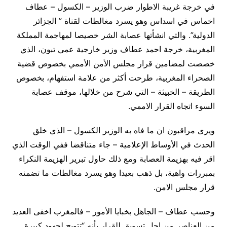
في خرجة غريبة الاطوار ضرب الوزير – الكسول – عطاف
اخماس في اسداس وهو يسرد مغالطات لقناة ” الجزائر
الدولية”. والتي انشأتها عصابة الشر خصيصا لمهاجمة المملكة
المغربية، خرجة احمد عطاف وزير خارجية عمي تبون، الذي
خصصت لمضامين قرار مجلس الأمن الأممي بخصوص قضية
الصحراء المغربية، طرحت أكثر من علامة استفهام، بخصوص
الطريقة – الخبيثة – التي شرح من خلالها، موقف عصابة
السوء اتجاه القرار الاممي.
ويرى مراقبون ان ما فاه به الوزير الكسول – الذي خلق
الحدث في الأوساط الإعلامية – جاء متناقضا ففي الوقت الذي
اقر فيه بهزيمة العصابة ومع ذلك حاول تبرير الهزيمة النكراء
بمبررات واهية، بل ذهب بعيدا وهو يسرد مغالطات ما تضمنه
قرار مجلس الامن.
وحسب عطاف – الجاهل بخبايا الأمور – فالمغرب اخفى العديد
من العناصر من اجل تسويق للقرار بأنه “تتويج لجهود كبيرة