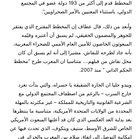
المخطط قدم إلى أكثر من 193 دولة عضو في المجتمع
الدولي، باستثناء المعنيين بالأمر الصحراويين”.
وأبعد من ذلك، قال عطاف إن المخطط المقترح الذي يفتقر
للجوهر والمضمون الحقيقي، لم يسبق أن أعتبره وقيّمه
المبعوثون الخاصون للأمين العام الأممي للصحراء المغربية،
بأنه جاد لطرحه للنقاش، مشيرا إلى أنه لم يسبق أن كان
محل نقاش من قبلهم…. متناسيا ان المغرب طرح “مخطط
الحكم الذاتي ” منذ 2007.
ويبدو جليا ان الجارة الشقيقة يا حسراه، والتي بدأت تغرد
خارج السرب – بالرغم من اصطفاف المجتمع الدولي مع
الشرعية القانونية والتاريخية للمملكة – غير مكثرته بالمهلة
المحددة من الولايات المتحدة الأمريكية، متناسية ما ينتظرها
بعد بداية العد العكسي الذي كان قد أعلنها المبعوث الأمريكي
الخاص للشرق الأوسط، ستيف ويتكوف، الذي تحدث فيها عن
إمكانية التوصل إلى اتفاق سلام بين المغرب والجزائر في