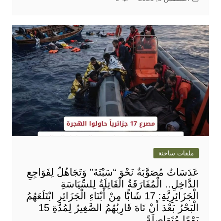
ملفات ساخنة
عَدَسَاتٌ مُصَوَّبَةٌ نَحْوَ “سَبْتَةَ” وَتَجَاهُلٌ لِفَوَاجِعِ
الدَّاخِلِ.. الْمُفَارَقَةُ الْقَاتِلَةُ لِلسِّيَاسَةِ
الْجَزَائِرِيَّةِ: 17 شَابًّا مِنْ أَبْنَاءِ الْجَزَائِرِ ابْتَلَعَهُمُ
الْبَحْرُ بَعْدَ أَنْ تَاهَ قَارِبُهُمُ الصَّغِيرُ لِمُدَّةِ 15
يَوْمًا مُتَوَاصِلَةً