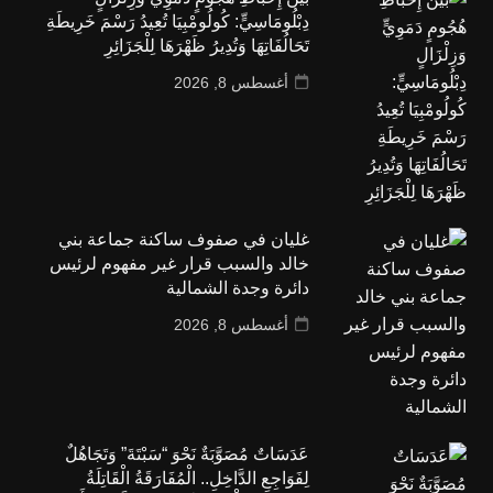
دِبْلُومَاسِيٍّ: كُولُومْبِيَا تُعِيدُ رَسْمَ خَرِيطَةِ
تَحَالُفَاتِهَا وَتُدِيرُ ظَهْرَهَا لِلْجَزَائِرِ
أغسطس 8, 2026
غليان في صفوف ساكنة جماعة بني
خالد والسبب قرار غير مفهوم لرئيس
دائرة وجدة الشمالية
أغسطس 8, 2026
عَدَسَاتٌ مُصَوَّبَةٌ نَحْوَ “سَبْتَةَ” وَتَجَاهُلٌ
لِفَوَاجِعِ الدَّاخِلِ.. الْمُفَارَقَةُ الْقَاتِلَةُ