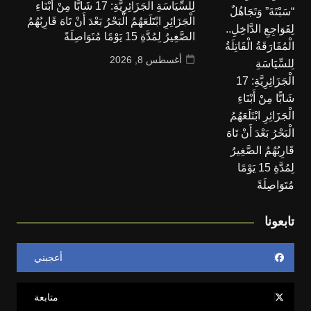
لِلسِّيَاسَةِ الْجَزَائِرِيَّةِ: 17 شَابًّا مِنْ أَبْنَاءِ
الْجَزَائِرِ ابْتَلَعَهُمُ الْبَحْرُ بَعْدَ أَنْ تَاهَ قَارِبُهُمُ
الصَّغِيرُ لِمُدَّةِ 15 يَوْمًا مُتَوَاصِلَةً
أغسطس 8, 2026
تابعونا
أعجبني
متابعة