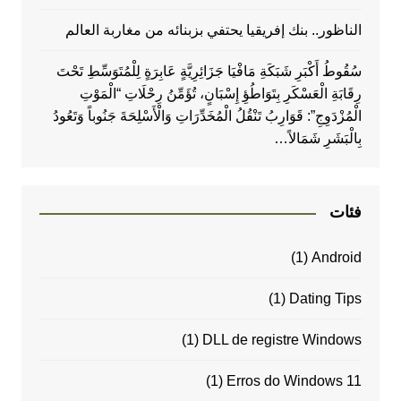
الناظور.. بنك إفريقيا يحتفي بزبنائه من مغاربة العالم
سُقُوطُ أَكْبَرِ شَبَكَةِ مَافْيَا جَزَائِرِيَّةٍ عَابِرَةٍ لِلْمُتَوَسِّطِ تَحْتَ
رِقَابَةِ الْعَسْكَرِ بِتَوَاطُؤِ إِسْبَانٍ، تُؤَمِّنُ رِحْلَاتِ “الْمَوْتِ
الْمُزْدَوِجِ”: قَوَارِبُ تَنْقُلُ الْمُخَدِّرَاتِ وَالْأَسْلِحَةَ جَنُوباً وَتَعُودُ
بِالْبَشَرِ شَمَالاً…
فئات
(1)
Android
(1)
Dating Tips
(1)
DLL de registre Windows
(1)
Erros do Windows 11