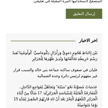
المتصفح لاستخدامها المرة المقبلة في تعليقي.
اخر الاخبار
بَيْنَ إِحْبَاطِ هُجُومٍ دَمَوِيٍّ وَزِلْزَالٍ دِبْلُومَاسِيٍّ: كُولُومْبِيَا تُعِيدُ
رَسْمَ خَرِيطَةِ تَحَالُفَاتِهَا وَتُدِيرُ ظَهْرَهَا لِلْجَزَائِرِ
غليان في صفوف ساكنة جماعة بني خالد والسبب قرار
غير مفهوم لرئيس دائرة وجدة الشمالية
عَدَسَاتٌ مُصَوَّبَةٌ نَحْوَ “سَبْتَةَ” وَتَجَاهُلٌ لِفَوَاجِعِ الدَّاخِلِ..
الْمُفَارَقَةُ الْقَاتِلَةُ لِلسِّيَاسَةِ الْجَزَائِرِيَّةِ: 17 شَابًّا مِنْ أَبْنَاءِ
الْجَزَائِرِ ابْتَلَعَهُمُ الْبَحْرُ بَعْدَ أَنْ تَاهَ قَارِبُهُمُ الصَّغِيرُ لِمُدَّةِ 15
يَوْمًا مُتَوَاصِلَةً