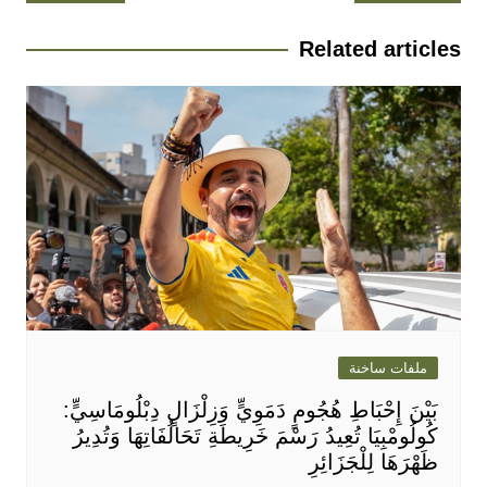
المقالات
Related articles
ملفات ساخنة
بَيْنَ إِحْبَاطِ هُجُومٍ دَمَوِيٍّ وَزِلْزَالٍ دِبْلُومَاسِيٍّ:
كُولُومْبِيَا تُعِيدُ رَسْمَ خَرِيطَةِ تَحَالُفَاتِهَا وَتُدِيرُ
ظَهْرَهَا لِلْجَزَائِرِ