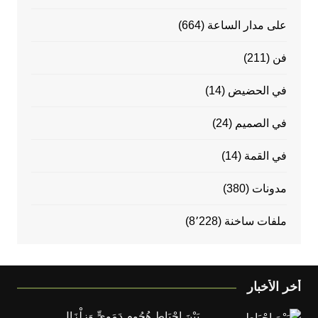
على مدار الساعة
(664)
فن
(211)
في الحضيض
(14)
في الصميم
(24)
في القمة
(14)
مدونات
(380)
ملفات ساخنة
(8٬228)
أخر الأخبار
بَيْنَ إِحْبَاطِ هُجُومٍ دَمَوِيٍّ وَزِلْزَالٍ