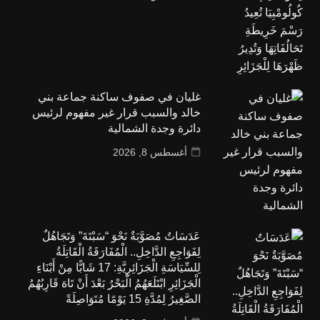
غليان في صفوف ساكنة جماعة بني
خالد والسبب قرار غير مفهوم لرئيس
دائرة وجدة الشمالية
أغسطس 8, 2026
عَدَسَاتٌ مُصَوَّبَةٌ نَحْوَ “سَبْتَةَ” وَتَجَاهُلٌ
لِفَوَاجِعِ الدَّاخِلِ.. الْمُفَارَقَةُ الْقَاتِلَةُ
لِلسِّيَاسَةِ الْجَزَائِرِيَّةِ: 17 شَابًّا مِنْ أَبْنَاءِ
الْجَزَائِرِ ابْتَلَعَهُمُ الْبَحْرُ بَعْدَ أَنْ تَاهَ قَارِبُهُمُ
الصَّغِيرُ لِمُدَّةِ 15 يَوْمًا مُتَوَاصِلَةً