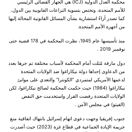
محكمة العدل الدولية (ICJ) هي الجهاز القضائي الرئيسي
للأمم المتحدة، وتختص بتسوية النزاعات القانونية بين الدول،
كما تصدر آراءً استشارية بشأن المسائل القانونية المحالة إليها
من أجهزة الأمم المتحدة.
منذ تأسيسها عام 1945، نظرت المحكمة في 178 قضية حتى
نوفمبر 2019 .
دول مارقة مُثلت أمام المحكمة لأسباب مختلفة تم جرها بعدد
من الدعاوى إحداها دولة نيكاراغوا ضد الولايات المتحدة
لدعمها الأمريكي لمتمردي “الكونترا” والتعدي على موانئ
نيكاراغوا (1984) حيث حكمت المحكمة لصالح نيكاراغوا، لكن
الولايات المتحدة رفضت القرار واستخدمت حق النقض
(الفيتو) في مجلس الأمن .
جنوب إفريقيا وجهت دعوى اتهام إسرائيل بانتهاك اتفاقية منع
جريمة الإبادة الجماعية في قطاع غزة (2023) حيث أصدرت