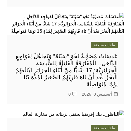
ملفات ساخنة
عَدَسَاتٌ مُصَوَّبَةٌ نَحْوَ “سَبْتَةَ” وَتَجَاهُلٌ لِفَوَاجِعِ
الدَّاخِلِ.. الْمُفَارَقَةُ الْقَاتِلَةُ لِلسِّيَاسَةِ
الْجَزَائِرِيَّةِ: 17 شَابًّا مِنْ أَبْنَاءِ الْجَزَائِرِ ابْتَلَعَهُمُ
الْبَحْرُ بَعْدَ أَنْ تَاهَ قَارِبُهُمُ الصَّغِيرُ لِمُدَّةِ 15
يَوْمًا مُتَوَاصِلَةً
أغسطس 8, 2026
0
ملفات ساخنة