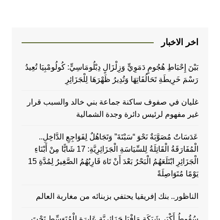
اخر الاخبار
بَيْنَ إِحْبَاطِ هُجُومٍ دَمَوِيٍّ وَزِلْزَالٍ دِبْلُومَاسِيٍّ: كُولُومْبِيَا تُعِيدُ
رَسْمَ خَرِيطَةِ تَحَالُفَاتِهَا وَتُدِيرُ ظَهْرَهَا لِلْجَزَائِرِ
غليان في صفوف ساكنة جماعة بني خالد والسبب قرار
غير مفهوم لرئيس دائرة وجدة الشمالية
عَدَسَاتٌ مُصَوَّبَةٌ نَحْوَ “سَبْتَةَ” وَتَجَاهُلٌ لِفَوَاجِعِ الدَّاخِلِ..
الْمُفَارَقَةُ الْقَاتِلَةُ لِلسِّيَاسَةِ الْجَزَائِرِيَّةِ: 17 شَابًّا مِنْ أَبْنَاءِ
الْجَزَائِرِ ابْتَلَعَهُمُ الْبَحْرُ بَعْدَ أَنْ تَاهَ قَارِبُهُمُ الصَّغِيرُ لِمُدَّةِ 15
يَوْمًا مُتَوَاصِلَةً
الناظور.. بنك إفريقيا يحتفي بزبنائه من مغاربة العالم
سُقُوطُ أَكْبَرِ شَبَكَةِ مَافْيَا جَزَائِرِيَّةٍ عَابِرَةٍ لِلْمُتَوَسِّطِ تَحْتَ