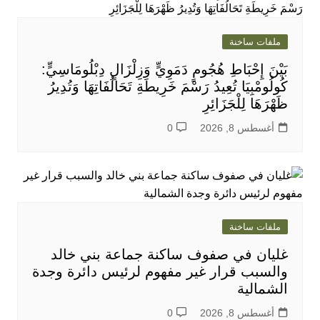
ملفات ساخنة
بَيْنَ إِحْبَاطِ هُجُومٍ دَمَوِيٍّ وَزِلْزَالٍ دِبْلُومَاسِيٍّ:
كُولُومْبِيَا تُعِيدُ رَسْمَ خَرِيطَةِ تَحَالُفَاتِهَا وَتُدِيرُ
ظَهْرَهَا لِلْجَزَائِرِ
أغسطس 8, 2026
0
ملفات ساخنة
غليان في صفوف ساكنة جماعة بني خالد
والسبب قرار غير مفهوم لرئيس دائرة وجدة
الشمالية
أغسطس 8, 2026
0