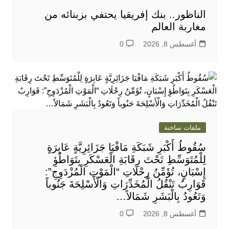
الناظور.. بنك إفريقيا يحتفي بزبنائه من
مغاربة العالم
أغسطس 8, 2026
0
ملفات ساخنة
سُقُوطُ أَكْبَرِ شَبَكَةِ مَافْيَا جَزَائِرِيَّةٍ عَابِرَةٍ
لِلْمُتَوَسِّطِ تَحْتَ رِقَابَةِ الْعَسْكَرِ بِتَوَاطُؤِ
إِسْبَانٍ، تُؤَمِّنُ رِحْلَاتِ “الْمَوْتِ الْمُزْدَوِجِ”:
قَوَارِبُ تَنْقُلُ الْمُخَدِّرَاتِ وَالْأَسْلِحَةَ جَنُوباً
وَتَعُودُ بِالْبَشَرِ شَمَالاً…
أغسطس 8, 2026
0