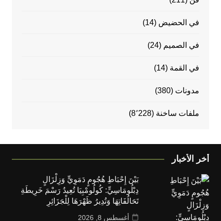
في الحضيض
(14)
في الصميم
(24)
في القمة
(14)
مدونات
(380)
ملفات ساخنة
(8٬228)
أخر الأخبار
بَيْنَ إِحْبَاطِ هُجُومٍ دَمَوِيٍّ وَزِلْزَالٍ
دِبْلُومَاسِيٍّ: كُولُومْبِيَا تُعِيدُ رَسْمَ خَرِيطَةِ
تَحَالُفَاتِهَا وَتُدِيرُ ظَهْرَهَا لِلْجَزَائِرِ
أغسطس 8, 2026