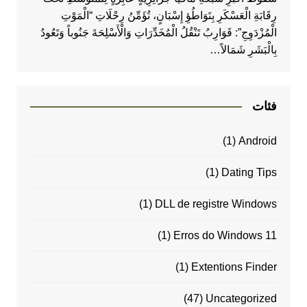
رِقَابَةِ الْعَسْكَرِ بِتَوَاطُؤِ إِسْبَانٍ، تُؤَمِّنُ رِحْلَاتِ “الْمَوْتِ
الْمُزْدَوِجِ”: قَوَارِبُ تَنْقُلُ الْمُخَدِّرَاتِ وَالْأَسْلِحَةَ جَنُوباً وَتَعُودُ
بِالْبَشَرِ شَمَالاً…
فئات
(1)
Android
(1)
Dating Tips
(1)
DLL de registre Windows
(1)
Erros do Windows 11
(1)
Extentions Finder
(47)
Uncategorized