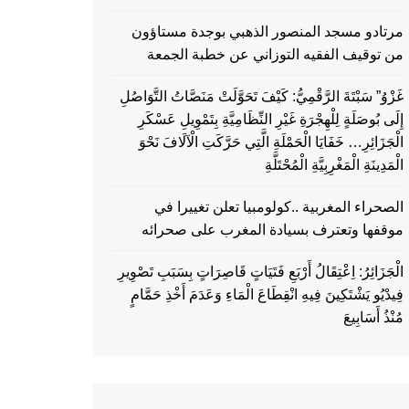
مرتادو مسجد المنصور الذهبي بوجدة مستاؤون
من توقيف الفقيه التوزاني عن خطبة الجمعة
غَزْوُ” سَبْتَةَ الرَّقْمِيُّ: كَيْفَ تَحَوَّلَتْ مَنَصَّاتُ التَّوَاصُلِ
إِلَى بُوصَلَةٍ لِلْهِجْرَةِ غَيْرِ النِّظَامِيَّةِ بِتَمْوِيلِ عَسْكَرِ
الْجَزَائِرِ… خَفَايَا الْحَمْلَةِ الَّتِي حَرَّكَتِ الْآلَافَ نَحْوَ
الْمَدِينَةِ الْمَغْرِبِيَّةِ الْمُحْتَلَّةِ
الصحراء المغربية ..كولومبيا تعلن تغييرا في
موقفها وتعترف بسيادة المغرب على صحرائه
الْجَزَائِرُ: اِعْتِقَالُ أَرْبَعِ فَتَيَاتٍ قَاصِرَاتٍ بِسَبَبِ تَصْوِيرِ
فِيدْيُو يَشْتَكِينَ فِيهِ انْقِطَاعَ الْمَاءِ وَعَدَمَ أَخْذِ حَمَّامٍ
مُنْذُ أَسَابِيعَ