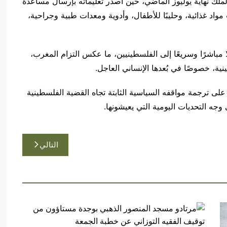
لملك نهاية يوليوز الماضي، حين أصدر تعليماته بإرسال مساعدة
 بلغ حجمها نحو 180 طنا، تضمّنت مواد غذائية، وحليبًا للأطفال، وأدوية ومعدات طبية وجراحية،
مباشرًا وسريعًا إلى الفلسطينيين، ما عكس التزام المغرب،
ة، خصوصًا في بُعدها الإنساني العاجل.
 على ترجمة مواقفه السياسية الثابتة تجاه القضية الفلسطينية
ه التحديات اليومية التي يعيشونها.
التالي