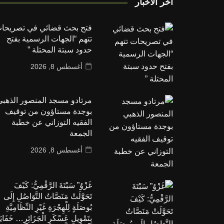
أخر الأخبار
فتح بحث قضائي في تصريحا
تتهم “الجهات الرسمية بفتح
حدود سبتة المحتلة ”
أغسطس 8, 2026
مرتادو مسجد المنصور الذهب
بوجدة مستاؤون من توقيف
الفقيه التوزاني عن خطبة
الجمعة
أغسطس 8, 2026
غَزْوُ” سَبْتَةَ الرَّقْمِيُّ: كَيْفَ
تَحَوَّلَتْ مَنَصَّاتُ التَّوَاصُلِ إِلَى
بُوصَلَةٍ لِلْهِجْرَةِ غَيْرِ النِّظَامِيَّةِ
بِتَمْوِيلِ عَسْكَرِ الْجَزَائِرِ… خَفَايَ