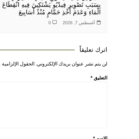
بِسَبَبِ تَصْوِيرِ فِيدْيُو يَشْتَكِينَ فِيهِ انْقِطَاعَ
الْمَاءِ وَعَدَمَ أَخْذِ حَمَّامٍ مُنْذُ أَسَابِيعَ
أغسطس 7, 2026
0
اترك تعليقاً
لن يتم نشر عنوان بريدك الإلكتروني.
الحقول الإلزامية م
التعليق
*
الاسم
*