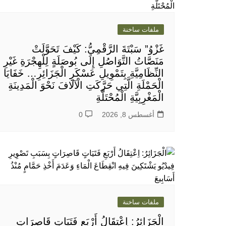
ملفات ساخنة
غَزْوُ” سَبْتَةَ الرَّقْمِيُّ: كَيْفَ تَحَوَّلَتْ
مَنَصَّاتُ التَّوَاصُلِ إِلَى بُوصَلَةٍ لِلْهِجْرَةِ غَيْرِ
النِّظَامِيَّةِ بِتَمْوِيلِ عَسْكَرِ الْجَزَائِرِ… خَفَايَا
الْحَمْلَةِ الَّتِي حَرَّكَتِ الْآلَافَ نَحْوَ الْمَدِينَةِ
الْمَغْرِبِيَّةِ الْمُحْتَلَّةِ
أغسطس 8, 2026
0
ملفات ساخنة
الْجَزَائِرُ: اِعْتِقَالُ أَرْبَعِ فَتَيَاتٍ قَاصِرَاتٍ