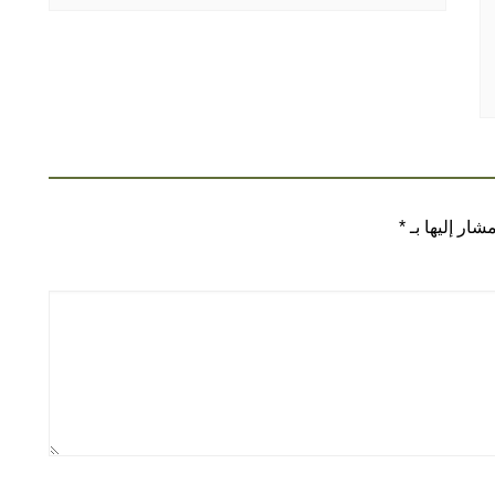
شار إليها بـ
*