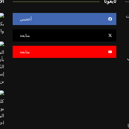
تابعونا
الأ
ت
أعجبني
متابعة
متابعة
ي
ا