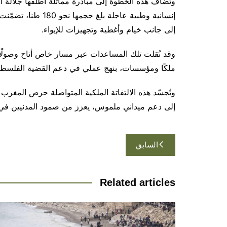
وتُضاف هذه الخطوة إلى مبادرة مماثلة أطلقها جلالة ا
إنسانية وطبية عاجلة
إلى جانب خيام وأغطية وتجهيزات للإيواء.
وقد نُقلت تلك المساعدات عبر مسار خاص أتاح وصولًا 
ملكًا ومؤسسات، بنهج عملي في دعم القضية الفلسطيني
وتُجسّد هذه الالتفاتة الملكية المتواصلة حرص المغرب
إلى دعم ميداني ملموس، يعزز من صمود المدنيين في وج
تصفّح
السابق
المقالات
Related articles