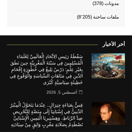
مدونات
(378)
ملفات ساخنة
(8٬205)
أخر الأخبار
سَقْطَةُ رَئِيسِ الِاتِّحَادِ الْعَالَمِيِّ لِعُلَمَاءِ
الْمُسْلِمِينَ فِي سَبْتَةَ الْمَغْرِبِيَّةِ حِينَ نَطَقَ
بِغَيْرِ عِلْمٍ: دَرْسٌ بَلِيغٌ فِي خُطُورَةِ إِقْحَامِ
الدِّينِ فِي مَتَاهَاتِ السِّيَاسَةِ وَالْوُقُوعِ فِي
خَطِيئَةٍ سِيَاسِيَّةٍ كُبْرَى
أغسطس 5, 2026
قِسٌّ بِعَبَاءَةِ جِنِرَالٍ.. عِنْدَمَا يَتَحَوَّلُ الْمِنْبَرُ
الدِّينِيُّ فِي إِسْبَانِيَا إِلَى مِنَصَّةٍ لِلتَّحْرِيضِ
ضِدَّ الرِّبَاطِ، وَهِسْتِيرِيَا الْيَمِينِ الْإِسْبَانِيِّ
تَصْطَدِمُ بِصَلَابَةِ مَغْرِبٍ وَاثِقٍ مِنْ سِيَادَتِهِ