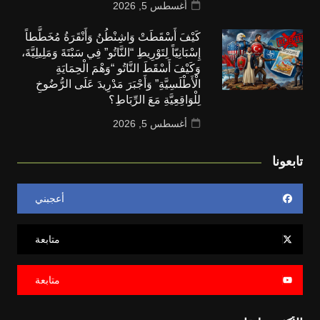
أغسطس 5, 2026
كَيْفَ أَسْقَطَتْ وَاشِنْطُنُ وَأَنْقَرَةُ مُخَطَّطاً
إِسْبَانِيّاً لِتَوْرِيطِ “النَّاتُو” فِي سَبْتَةَ وَمَلِيلِيَّةَ،
وَكَيْفَ أَسْقَطَ النَّاتُو “وَهْمَ الْحِمَايَةِ
الْأَطْلَسِيَّةِ” وَأَجْبَرَ مَدْرِيدَ عَلَى الرُّضُوخِ
لِلْوَاقِعِيَّةِ مَعَ الرِّبَاطِ؟
أغسطس 5, 2026
تابعونا
أعجبني
متابعة
متابعة