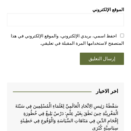
الموقع الإلكتروني
احفظ اسمي، بريدي الإلكتروني، والموقع الإلكتروني في هذا
المتصفح لاستخدامها المرة المقبلة في تعليقي.
اخر الاخبار
سَقْطَةُ رَئِيسِ الِاتِّحَادِ الْعَالَمِيِّ لِعُلَمَاءِ الْمُسْلِمِينَ فِي سَبْتَةَ
الْمَغْرِبِيَّةِ حِينَ نَطَقَ بِغَيْرِ عِلْمٍ: دَرْسٌ بَلِيغٌ فِي خُطُورَةِ
إِقْحَامِ الدِّينِ فِي مَتَاهَاتِ السِّيَاسَةِ وَالْوُقُوعِ فِي خَطِيئَةٍ
سِيَاسِيَّةٍ كُبْرَى