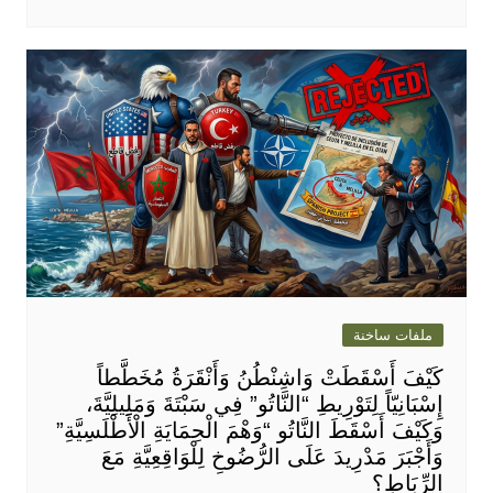
ملفات ساخنة
كَيْفَ أَسْقَطَتْ وَاشِنْطُنُ وَأَنْقَرَةُ مُخَطَّطاً
إِسْبَانِيّاً لِتَوْرِيطِ “النَّاتُو” فِي سَبْتَةَ وَمَلِيلِيَّةَ،
وَكَيْفَ أَسْقَطَ النَّاتُو “وَهْمَ الْحِمَايَةِ الْأَطْلَسِيَّةِ”
وَأَجْبَرَ مَدْرِيدَ عَلَى الرُّضُوخِ لِلْوَاقِعِيَّةِ مَعَ
الرِّبَاطِ؟