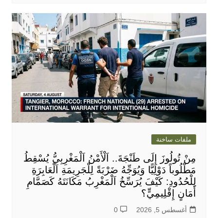
ملفات ساخنة
مِنْ تُولُوزَ إِلَى طَنْجَةَ.. اَلْأَمْنُ اَلْمَغْرِبِيُّ يُسْقِطُ
مَطْلُوباً دَوْلِيًّا وَيُوَجِّهُ ضَرْبَةً لِلْجَرِيمَةِ اَلْعَابِرَةِ
لِلْحُدُودِ: كَيْفَ يُرَسِّخُ اَلْمَغْرِبُ مَكَانَتَهُ كَصَمَّامِ
أَمَانٍ إِقْلِيمِيٍّ؟
أغسطس 5, 2026
0