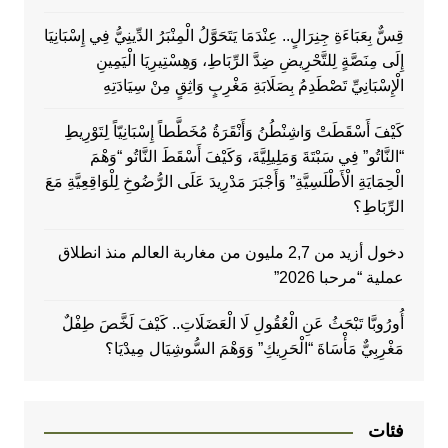
قِسٌّ بِعَبَاءَةِ جِنِرَالٍ.. عِنْدَمَا يَتَحَوَّلُ الْمِنْبَرُ الدِّينِيُّ فِي إِسْبَانِيَا
إِلَى مِنَصَّةٍ لِلتَّحْرِيضِ ضِدَّ الرِّبَاطِ، وَهِسْتِيرِيَا الْيَمِينِ
الْإِسْبَانِيِّ تَصْطَدِمُ بِصَلَابَةِ مَغْرِبٍ وَاثِقٍ مِنْ سِيَادَتِهِ
كَيْفَ أَسْقَطَتْ وَاشِنْطُنُ وَأَنْقَرَةُ مُخَطَّطاً إِسْبَانِيّاً لِتَوْرِيطِ
“النَّاتُو” فِي سَبْتَةَ وَمَلِيلِيَّةَ، وَكَيْفَ أَسْقَطَ النَّاتُو “وَهْمَ
الْحِمَايَةِ الْأَطْلَسِيَّةِ” وَأَجْبَرَ مَدْرِيدَ عَلَى الرُّضُوخِ لِلْوَاقِعِيَّةِ مَعَ
الرِّبَاطِ؟
دخول أزيد من 2,7 مليون من مغاربة العالم منذ انطلاق
عملية “مرحبا 2026”
أُورُوبَّا تَبْحَثُ عَنِ الْعُقُولِ لَا الْعَضَلَاتِ.. كَيْفَ لَخَّصَ طِفْلٌ
مَغْرِبِيٌّ مَأْسَاةَ “الْحَرِيكِ” وَوَهْمَ السُّوشِيَال مِيدْيَا؟
فئات