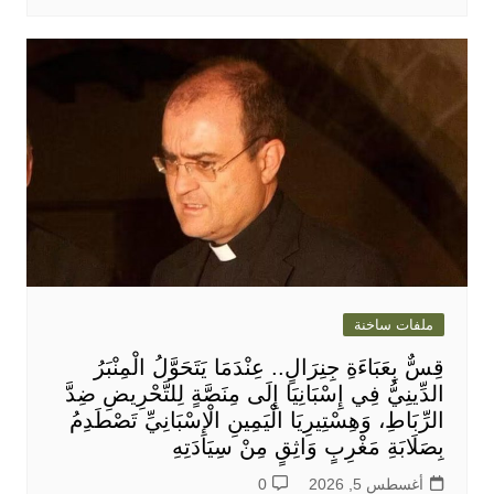
ملفات ساخنة
قِسٌّ بِعَبَاءَةِ جِنِرَالٍ.. عِنْدَمَا يَتَحَوَّلُ الْمِنْبَرُ
الدِّينِيُّ فِي إِسْبَانِيَا إِلَى مِنَصَّةٍ لِلتَّحْرِيضِ ضِدَّ
الرِّبَاطِ، وَهِسْتِيرِيَا الْيَمِينِ الْإِسْبَانِيِّ تَصْطَدِمُ
بِصَلَابَةِ مَغْرِبٍ وَاثِقٍ مِنْ سِيَادَتِهِ
أغسطس 5, 2026
0