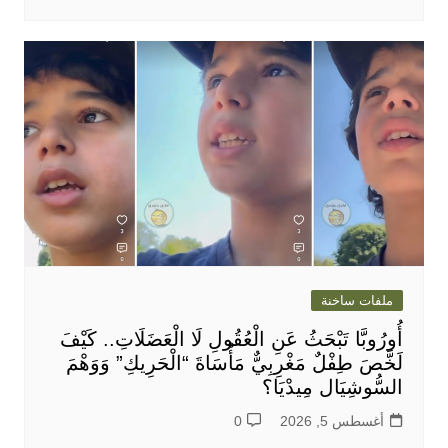
ملفات ساخنة
أُورُوبَّا تَبْحَثُ عَنِ الْعُقُولِ لَا الْعَضَلَاتِ.. كَيْفَ
لَخَّصَ طِفْلٌ مَغْرِبِيٌّ مَأْسَاةَ “الْحَرِيكِ” وَوَهْمَ
السُّوشِيَال مِيدْيَا؟
أغسطس 5, 2026
0