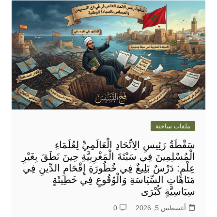
ملفات ساخنة
سَقْطَةُ رَئِيسِ الِاتِّحَادِ الْعَالَمِيِّ لِعُلَمَاءِ
الْمُسْلِمِينَ فِي سَبْتَةَ الْمَغْرِبِيَّةِ حِينَ نَطَقَ بِغَيْرِ
عِلْمٍ: دَرْسٌ بَلِيغٌ فِي خُطُورَةِ إِقْحَامِ الدِّينِ فِي
مَتَاهَاتِ السِّيَاسَةِ وَالْوُقُوعِ فِي خَطِيئَةٍ
سِيَاسِيَّةٍ كُبْرَى
أغسطس 5, 2026
0