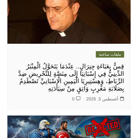
ملفات ساخنة
قِسٌّ بِعَبَاءَةِ جِنِرَالٍ.. عِنْدَمَا يَتَحَوَّلُ الْمِنْبَرُ
الدِّينِيُّ فِي إِسْبَانِيَا إِلَى مِنَصَّةٍ لِلتَّحْرِيضِ ضِدَّ
الرِّبَاطِ، وَهِسْتِيرِيَا الْيَمِينِ الْإِسْبَانِيِّ تَصْطَدِمُ
بِصَلَابَةِ مَغْرِبٍ وَاثِقٍ مِنْ سِيَادَتِهِ
أغسطس 5, 2026
0