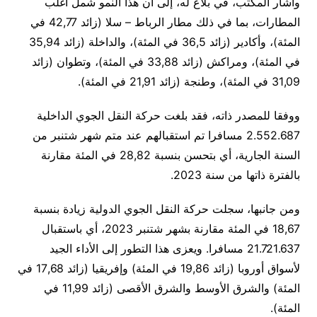
وأشار المكتب، في بلاغ له، إلى أن هذا النمو شمل أغلب
المطارات، بما في ذلك مطار الرباط – سلا (زائد 42,77 في
المئة)، وأكادير (زائد 36,5 في المئة)، والداخلة (زائد 35,94
في المئة)، ومراكش (زائد 33,88 في المئة)، وتطوان (زائد
31,09 في المئة)، وطنجة (زائد 21,91 في المئة).
ووفقا للمصدر ذاته، فقد بلغت حركة النقل الجوي الداخلية
2.552.687 مسافرا تم استقبالهم عند متم شهر شتنبر من
السنة الجارية، أي بتحسن بنسبة 28,82 في المئة مقارنة
بالفترة ذاتها من سنة 2023.
ومن جانبها، سجلت حركة النقل الجوي الدولية زيادة بنسبة
18,67 في المئة مقارنة بشهر شتنبر 2023، أي باستقبال
21.721.637 مسافرا. ويعزى هذا التطور إلى الأداء الجيد
لأسواق أوروبا (زائد 19,86 في المئة) وإفريقيا (زائد 17,68 في
المئة) والشرق الأوسط والشرق الأقصى (زائد 11,99 في
المئة).