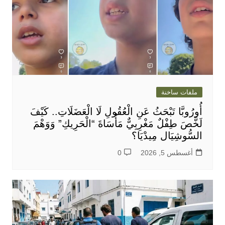
ملفات ساخنة
أُورُوبَّا تَبْحَثُ عَنِ الْعُقُولِ لَا الْعَضَلَاتِ.. كَيْفَ
لَخَّصَ طِفْلٌ مَغْرِبِيٌّ مَأْسَاةَ “الْحَرِيكِ” وَوَهْمَ
السُّوشِيَال مِيدْيَا؟
أغسطس 5, 2026
0