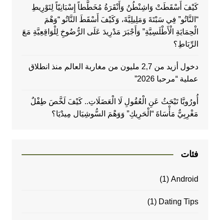
كَيْفَ أَسْقَطَتْ وَاشِنْطُنُ وَأَنْقَرَةُ مُخَطَّطاً إِسْبَانِيّاً لِتَوْرِيطِ
“النَّاتُو” فِي سَبْتَةَ وَمَلِيلِيَّةَ، وَكَيْفَ أَسْقَطَ النَّاتُو “وَهْمَ
الْحِمَايَةِ الْأَطْلَسِيَّةِ” وَأَجْبَرَ مَدْرِيدَ عَلَى الرُّضُوخِ لِلْوَاقِعِيَّةِ مَعَ
الرِّبَاطِ؟
دخول أزيد من 2,7 مليون من مغاربة العالم منذ انطلاق
عملية “مرحبا 2026”
أُورُوبَّا تَبْحَثُ عَنِ الْعُقُولِ لَا الْعَضَلَاتِ.. كَيْفَ لَخَّصَ طِفْلٌ
مَغْرِبِيٌّ مَأْسَاةَ “الْحَرِيكِ” وَوَهْمَ السُّوشِيَال مِيدْيَا؟
فئات
(1)
Android
(1)
Dating Tips