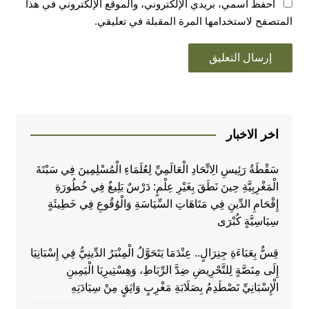
احفظ اسمي، بريدي الإلكتروني، والموقع الإلكتروني في هذا
المتصفح لاستخدامها المرة المقبلة في تعليقي.
اخر الاخبار
سَقْطَةُ رَئِيسِ الِاتِّحَادِ الْعَالَمِيِّ لِعُلَمَاءِ الْمُسْلِمِينَ فِي سَبْتَةَ
الْمَغْرِبِيَّةِ حِينَ نَطَقَ بِغَيْرِ عِلْمٍ: دَرْسٌ بَلِيغٌ فِي خُطُورَةِ
إِقْحَامِ الدِّينِ فِي مَتَاهَاتِ السِّيَاسَةِ وَالْوُقُوعِ فِي خَطِيئَةٍ
سِيَاسِيَّةٍ كُبْرَى
قِسٌّ بِعَبَاءَةِ جِنِرَالٍ.. عِنْدَمَا يَتَحَوَّلُ الْمِنْبَرُ الدِّينِيُّ فِي إِسْبَانِيَا
إِلَى مِنَصَّةٍ لِلتَّحْرِيضِ ضِدَّ الرِّبَاطِ، وَهِسْتِيرِيَا الْيَمِينِ
الْإِسْبَانِيِّ تَصْطَدِمُ بِصَلَابَةِ مَغْرِبٍ وَاثِقٍ مِنْ سِيَادَتِهِ