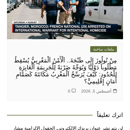
ملفات ساخنة
مِنْ تُولُوزَ إِلَى طَنْجَةَ.. اَلْأَمْنُ اَلْمَغْرِبِيُّ يُسْقِطُ
مَطْلُوباً دَوْلِيًّا وَيُوَجِّهُ ضَرْبَةً لِلْجَرِيمَةِ اَلْعَابِرَةِ
لِلْحُدُودِ: كَيْفَ يُرَسِّخُ اَلْمَغْرِبُ مَكَانَتَهُ كَصَمَّامِ
أَمَانٍ إِقْلِيمِيٍّ؟
أغسطس 5, 2026
0
اترك تعليقاً
لن يتم نشر عنوان بريدك الإلكتروني.
الحقول الإلزامية مشار