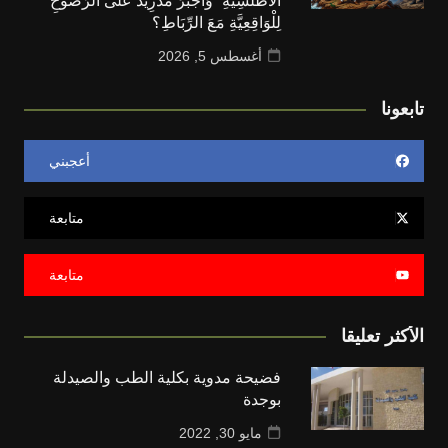
الْأَطْلَسِيَّةِ” وَأَجْبَرَ مَدْرِيدَ عَلَى الرُّضُوخِ
لِلْوَاقِعِيَّةِ مَعَ الرِّبَاطِ؟
أغسطس 5, 2026
تابعونا
أعجبني
متابعة
متابعة
الأكثر تعليقا
فضيحة مدوية بكلية الطب والصيدلة
بوجدة
مايو 30, 2022