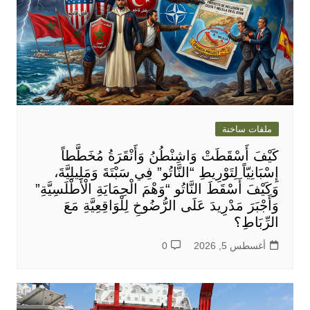
ملفات ساخنة
كَيْفَ أَسْقَطَتْ وَاشِنْطُنُ وَأَنْقَرَةُ مُخَطَّطاً
إِسْبَانِيّاً لِتَوْرِيطِ “النَّاتُو” فِي سَبْتَةَ وَمَلِيلِيَّةَ،
وَكَيْفَ أَسْقَطَ النَّاتُو “وَهْمَ الْحِمَايَةِ الْأَطْلَسِيَّةِ”
وَأَجْبَرَ مَدْرِيدَ عَلَى الرُّضُوخِ لِلْوَاقِعِيَّةِ مَعَ
الرِّبَاطِ؟
أغسطس 5, 2026
0