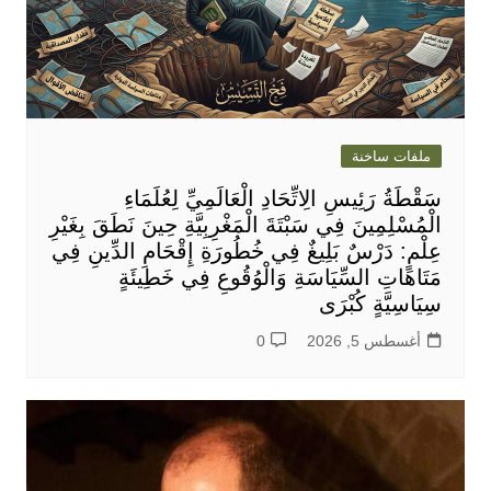
ملفات ساخنة
سَقْطَةُ رَئِيسِ الِاتِّحَادِ الْعَالَمِيِّ لِعُلَمَاءِ
الْمُسْلِمِينَ فِي سَبْتَةَ الْمَغْرِبِيَّةِ حِينَ نَطَقَ بِغَيْرِ
عِلْمٍ: دَرْسٌ بَلِيغٌ فِي خُطُورَةِ إِقْحَامِ الدِّينِ فِي
مَتَاهَاتِ السِّيَاسَةِ وَالْوُقُوعِ فِي خَطِيئَةٍ
سِيَاسِيَّةٍ كُبْرَى
أغسطس 5, 2026
0