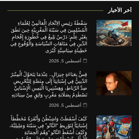
أخر الأخبار
سَقْطَةُ رَئِيسِ الِاتِّحَادِ الْعَالَمِيِّ لِعُلَمَاءِ
الْمُسْلِمِينَ فِي سَبْتَةَ الْمَغْرِبِيَّةِ حِينَ نَطَقَ
بِغَيْرِ عِلْمٍ: دَرْسٌ بَلِيغٌ فِي خُطُورَةِ إِقْحَامِ
الدِّينِ فِي مَتَاهَاتِ السِّيَاسَةِ وَالْوُقُوعِ فِي
خَطِيئَةٍ سِيَاسِيَّةٍ كُبْرَى
أغسطس 5, 2026
قِسٌّ بِعَبَاءَةِ جِنِرَالٍ.. عِنْدَمَا يَتَحَوَّلُ الْمِنْبَرُ
الدِّينِيُّ فِي إِسْبَانِيَا إِلَى مِنَصَّةٍ لِلتَّحْرِيضِ
ضِدَّ الرِّبَاطِ، وَهِسْتِيرِيَا الْيَمِينِ الْإِسْبَانِيِّ
تَصْطَدِمُ بِصَلَابَةِ مَغْرِبٍ وَاثِقٍ مِنْ سِيَادَتِهِ
أغسطس 5, 2026
كَيْفَ أَسْقَطَتْ وَاشِنْطُنُ وَأَنْقَرَةُ مُخَطَّطاً
إِسْبَانِيّاً لِتَوْرِيطِ “النَّاتُو” فِي سَبْتَةَ وَمَلِيلِيَّةَ،
وَكَيْفَ أَسْقَطَ النَّاتُو “وَهْمَ الْحِمَايَةِ