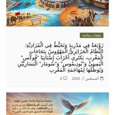
ملفات ساخنة
زَوْبَعَةٌ فِي مَدْرِيدَ وَتَخَبُّطٌ فِي الْمُرَادِيَّةِ:
النِّظَامُ الْجَزَائِرِيُّ الْمَهْوُوسُ بِنَجَاحَاتِ
الْمَغْرِبِ، يَكتَرِي أَحْزَابَ إِسْبَانِيَا “فُوكْس”
الْيَمِينِيَّ وَ”بُودِيمُوس” وَ”سُومَار” الْيَسَارِيَّيْنِ
وَيُوَظِّفُهَا لِمُهَاجَمَةِ الْمَغْرِبِ
أغسطس 7, 2026
0