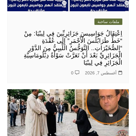
ملفات ساخنة
اِعْتِقَالُ جَوَاسِيسَ جَزَائِرِيِّينَ فِي لِيبْيَا: مِنْ
“خَطِّ طَرَابُلُسَ الْأَحْمَرِ” إِلَى عُقْدَةِ
“الصُّخَيْرَاتِ.. التَّوَجُّسُ اللِّيبِيُّ مِنَ الدَّوْرِ
الْجَزَائِرِيِّ بَعْدَ أَنْ تَعَرَّتْ سَوْأَةُ دِبْلُومَاسِيَّةِ
الْجَزَائِرِ فِي لِيبْيَا
أغسطس 7, 2026
0