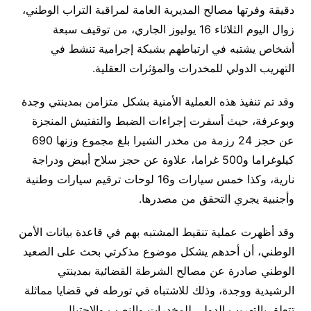
دقيقة وفرتها مصالح المديرية العامة لمراقبة التراب الوطني،
زوال اليوم الثلاثاء 16 يوليوز الجاري، من توقيف سبعة
أشخاص يشتبه في ارتباطهم بشبكة إجرامية تنشط في
التهريب الدولي للمخدرات والمؤثرات العقلية.
وقد تم تنفيذ هذه العملية الأمنية بشكل متزامن بمدينتي وجدة
وبوعرفة، حيث أسفرت إجراءات الضبط والتفتيش المنجزة
عن حجز 24 رزمة من مخدر الشيرا بلغ مجموع وزنها 690
كيلوغراما و500 غراما، علاوة عن حجز سلاح أبيض ودراجة
نارية، وكذا خمس سيارات و16 لوحات ترقيم سيارات وطنية
وأجنبية يجري التحقق من مصدرها.
وقد أظهرت عملية تنقيط المشتبه بهم في قاعدة بيانات الأمن
الوطني، أن أحدهم يشكل موضوع مذكرتي بحث على الصعيد
الوطني صادرة عن مصالح الشرطة القضائية بمدينتي
الرشيدية ووجدة، وذلك للاشتباه في تورطه في قضايا مماثلة
تتعلق بالتهريب الدولي للمخدرات والنصب والاحتيال.