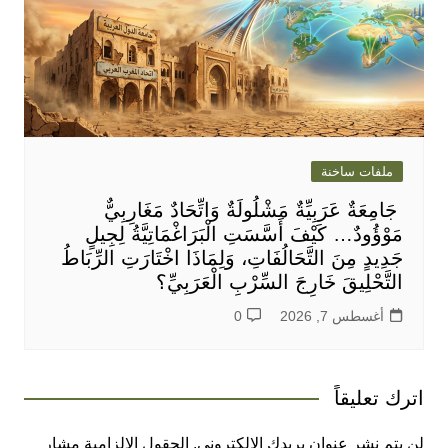
ملفات ساخنة
جَامِعَةٌ عَرَبِيِّةٌ مَشْلُولَةٌ وَاتِّحَادٌ مَغَارِبِيٌّ
مَوْؤُودٌ… كَيْفَ أَسَّسَتِ الْبَرَاغْمَاتِيَّةُ لِجِيلٍ
جَدِيدٍ مِنَ التَّحَالُفَاتِ، وَلِمَاذَا اخْتَارَتِ الرِّبَاطُ
التَّحْلِيقَ خَارِجَ السِّرْبِ الْعَرَبِيِّ؟
أغسطس 7, 2026
0
اترك تعليقاً
لن يتم نشر عنوان بريدك الإلكتروني.
الحقول الإلزامية مشار