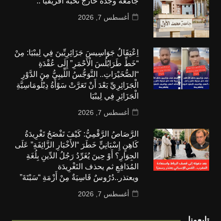
جامعة وجدة خارج نخبة افريقيا ..
أغسطس 7, 2026
اِعْتِقَالُ جَوَاسِيسَ جَزَائِرِيِّينَ فِي لِيبْيَا: مِنْ
“خَطِّ طَرَابُلُسَ الْأَحْمَرِ” إِلَى عُقْدَةِ
“الصُّخَيْرَاتِ.. التَّوَجُّسُ اللِّيبِيُّ مِنَ الدَّوْرِ
الْجَزَائِرِيِّ بَعْدَ أَنْ تَعَرَّتْ سَوْأَةُ دِبْلُومَاسِيَّةِ
الْجَزَائِرِ فِي لِيبْيَا
أغسطس 7, 2026
الرَّصَاصُ الرَّقْمِيُّ: كَيْفَ تَفْضَحُ تَغْرِيدَةُ
كَاهِنٍ إِسْبَانِيٍّ خَطَرَ “الأَخْبَارِ الزَّائِفَةِ” عَلَى
الجِوَارِ؟ أَوْ حِينَ يُغَرِّدُ رَجُلُ الدِّينِ بِلُغَةِ
المُدَافِعِ ثم يحذف التَغْرِيدَة
ويعتذر..دُرُوسٌ قَاسِيَةٌ مِنْ أَزْمَةِ “سَبْتَةَ”
أغسطس 7, 2026
تابعونا