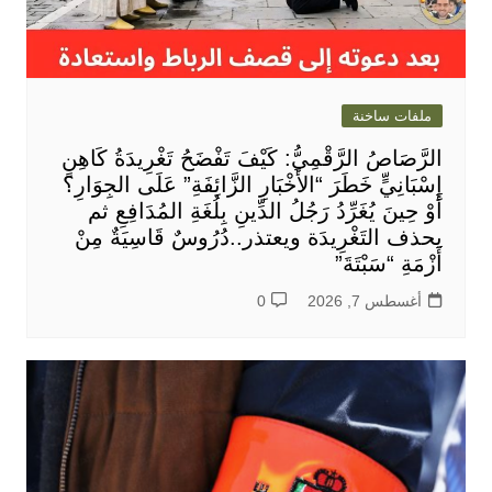
ملفات ساخنة
الرَّصَاصُ الرَّقْمِيُّ: كَيْفَ تَفْضَحُ تَغْرِيدَةُ كَاهِنٍ
إِسْبَانِيٍّ خَطَرَ “الأَخْبَارِ الزَّائِفَةِ” عَلَى الجِوَارِ؟
أَوْ حِينَ يُغَرِّدُ رَجُلُ الدِّينِ بِلُغَةِ المُدَافِعِ ثم
يحذف التَغْرِيدَة ويعتذر..دُرُوسٌ قَاسِيَةٌ مِنْ
أَزْمَةِ “سَبْتَةَ”
أغسطس 7, 2026
0