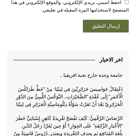
احفظ اسمي، بريدي الإلكتروني، والموقع الإلكتروني في هذا
المتصفح لاستخدامها المرة المقبلة في تعليقي.
اخر الاخبار
جامعة وجدة خارج نخبة افريقيا ..
اِعْتِقَالُ جَوَاسِيسَ جَزَائِرِيِّينَ فِي لِيبْيَا: مِنْ “خَطِّ طَرَابُلُسَ
الْأَحْمَرِ” إِلَى عُقْدَةِ “الصُّخَيْرَاتِ.. التَّوَجُّسُ اللِّيبِيُّ مِنَ الدَّوْرِ
الْجَزَائِرِيِّ بَعْدَ أَنْ تَعَرَّتْ سَوْأَةُ دِبْلُومَاسِيَّةِ الْجَزَائِرِ فِي لِيبْيَا
الرَّصَاصُ الرَّقْمِيُّ: كَيْفَ تَفْضَحُ تَغْرِيدَةُ كَاهِنٍ إِسْبَانِيٍّ خَطَرَ
“الأَخْبَارِ الزَّائِفَةِ” عَلَى الجِوَارِ؟ أَوْ حِينَ يُغَرِّدُ رَجُلُ الدِّينِ
بِلُغَةِ المُدَافِعِ ثم يحذف التَغْرِيدَة ويعتذر..دُرُوسٌ قَاسِيَةٌ مِنْ