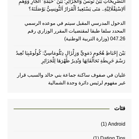
اَلتَّصْرِيحَاتِ بَيْنَ تُونُسَ وَالْجَزَائِرِ: بَيْنَ “خَيْمَةِ” اَلْجَارِ وَوَهْمِ
اَلاِسْتِقْلَالِيَّةِ.. مَتَى يَسْتَعِيدُ اَلْقَرَارُ اَلتُّونِسِيُّ بَوْصَلَتَهُ؟
الدخول المدرسي المقبل سیتم في موعده الرسمي
المحدد سلفا طبقا لمقتضیات المقرر الوزاري رقم
047.26 (وزارة التربية الوطنية)
بَيْنَ إِحْبَاطِ هُجُومٍ دَمَوِيٍّ وَزِلْزَالٍ دِبْلُومَاسِيٍّ: كُولُومْبِيَا تُعِيدُ
رَسْمَ خَرِيطَةِ تَحَالُفَاتِهَا وَتُدِيرُ ظَهْرَهَا لِلْجَزَائِرِ
غليان في صفوف ساكنة جماعة بني خالد والسبب قرار
غير مفهوم لرئيس دائرة وجدة الشمالية
فئات
(1)
Android
(1)
Dating Tips