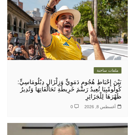
ملفات ساخنة
بَيْنَ إِحْبَاطِ هُجُومٍ دَمَوِيٍّ وَزِلْزَالٍ دِبْلُومَاسِيٍّ:
كُولُومْبِيَا تُعِيدُ رَسْمَ خَرِيطَةِ تَحَالُفَاتِهَا وَتُدِيرُ
ظَهْرَهَا لِلْجَزَائِرِ
أغسطس 8, 2026
0