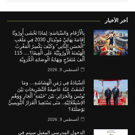
أخر الأخبار
بِالْأَرْقَامِ وَالسِّيَاسَةِ: لِمَاذَا تَخْشَى أُورُوبَّا
إِقَامَةَ نِهَائِيِّ مُونْدِيَالِ 2030 فِي مَلْعَبِ
“الْحَسَنِ الثَّانِي” وَكَيْفَ يَكْسِرُ الْمَغْرِبُ
الْهَيْمَنَةَ الْأُورُوبِّيَّةَ عَلَى الْفِيفَا؟…. 115
أَلْفَ مُتَفَرِّجٍ وَنِهَايَةُ الْوِصَايَةِ الْكُرَوِيَّةِ
أغسطس 9, 2026
اَلسِّيَادَةُ فِي زَمَنِ اَلْهَشَاشَةِ… وَمَا
كَشَفَتْ عَنْهُ عَاصِفَةُ اَلتَّصْرِيحَاتِ بَيْنَ
تُونُسَ وَالْجَزَائِرِ: بَيْنَ “خَيْمَةِ” اَلْجَارِ وَوَهْمِ
اَلاِسْتِقْلَالِيَّةِ.. مَتَى يَسْتَعِيدُ اَلْقَرَارُ اَلتُّونِسِيُّ
بَوْصَلَتَهُ؟
أغسطس 9, 2026
الدخول المدرسي المقبل سیتم في