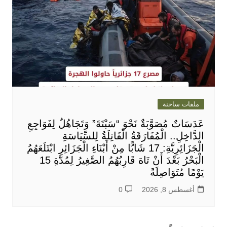
ملفات ساخنة
عَدَسَاتٌ مُصَوَّبَةٌ نَحْوَ “سَبْتَةَ” وَتَجَاهُلٌ لِفَوَاجِعِ
الدَّاخِلِ.. الْمُفَارَقَةُ الْقَاتِلَةُ لِلسِّيَاسَةِ
الْجَزَائِرِيَّةِ: 17 شَابًّا مِنْ أَبْنَاءِ الْجَزَائِرِ ابْتَلَعَهُمُ
الْبَحْرُ بَعْدَ أَنْ تَاهَ قَارِبُهُمُ الصَّغِيرُ لِمُدَّةِ 15
يَوْمًا مُتَوَاصِلَةً
أغسطس 8, 2026
0