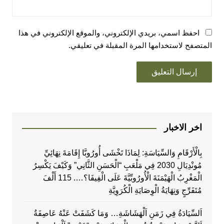
احفظ اسمي، بريدي الإلكتروني، والموقع الإلكتروني في هذا
المتصفح لاستخدامها المرة المقبلة في تعليقي.
اخر الاخبار
بِالْأَرْقَامِ وَالسِّيَاسَةِ: لِمَاذَا تَخْشَى أُورُوبَّا إِقَامَةَ نِهَائِيِّ
مُونْدِيَالِ 2030 فِي مَلْعَبِ “الْحَسَنِ الثَّانِي” وَكَيْفَ يَكْسِرُ
الْمَغْرِبُ الْهَيْمَنَةَ الْأُورُوبِّيَّةَ عَلَى الْفِيفَا؟…. 115 أَلْفَ
مُتَفَرِّجٍ وَنِهَايَةُ الْوِصَايَةِ الْكُرَوِيَّةِ
اَلسِّيَادَةُ فِي زَمَنِ اَلْهَشَاشَةِ… وَمَا كَشَفَتْ عَنْهُ عَاصِفَةُ