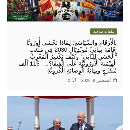
ملفات ساخنة
بِالْأَرْقَامِ وَالسِّيَاسَةِ: لِمَاذَا تَخْشَى أُورُوبَّا
إِقَامَةَ نِهَائِيِّ مُونْدِيَالِ 2030 فِي مَلْعَبِ
“الْحَسَنِ الثَّانِي” وَكَيْفَ يَكْسِرُ الْمَغْرِبُ
الْهَيْمَنَةَ الْأُورُوبِّيَّةَ عَلَى الْفِيفَا؟…. 115 أَلْفَ
مُتَفَرِّجٍ وَنِهَايَةُ الْوِصَايَةِ الْكُرَوِيَّةِ
أغسطس 9, 2026
0