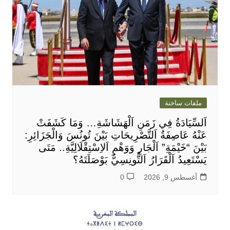
ملفات ساخنة
اَلسِّيَادَةُ فِي زَمَنِ اَلْهَشَاشَةِ… وَمَا كَشَفَتْ
عَنْهُ عَاصِفَةُ اَلتَّصْرِيحَاتِ بَيْنَ تُونُسَ وَالْجَزَائِرِ:
بَيْنَ “خَيْمَةِ” اَلْجَارِ وَوَهْمِ اَلاِسْتِقْلَالِيَّةِ.. مَتَى
يَسْتَعِيدُ اَلْقَرَارُ اَلتُّونِسِيُّ بَوْصَلَتَهُ؟
أغسطس 9, 2026
0