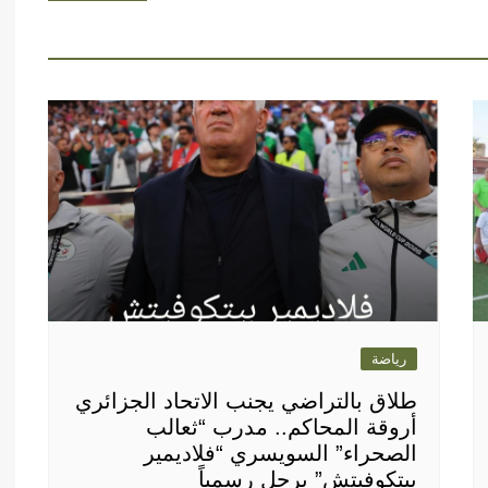
رياضة
طلاق بالتراضي يجنب الاتحاد الجزائري
أروقة المحاكم.. مدرب “ثعالب
الصحراء” السويسري “فلاديمير
بيتكوفيتش” يرحل رسمياً