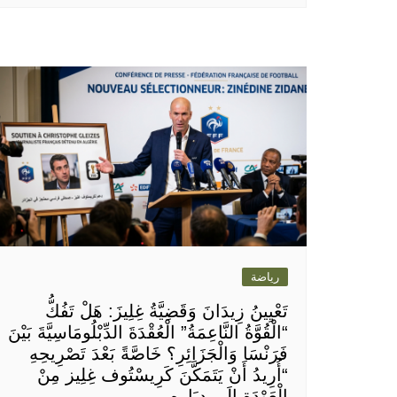
رياضة
تَعْيِينُ زِيدَانَ وَقَضِيَّةُ غِلِيزَ: هَلْ تَفُكُّ
“الْقُوَّةُ النَّاعِمَةُ” الْعُقْدَةَ الدِّبْلُومَاسِيَّةَ بَيْنَ
فَرَنْسَا وَالْجَزَائِرِ؟ خَاصَّةً بَعْدَ تَصْرِيحِهِ
“أُرِيدُ أَنْ يَتَمَكَّنَ كَرِيسْتُوف غِلِيز مِنْ
الْعَوْدَةِ إِلَى دِيَارِهِ