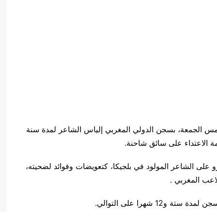
أمس الجمعة، بسجن الدولي المغربي إلياس الشاعر لمدة سنة
مة الاعتداء على سائق شاحنة.
المحكمة أيضا غرامة مالية قدرها 15864 يورو على الشاعر المولود في بلجيكا، كتعويضات وفوائد لضحيته،
عب المغربي .
1 شهرا على التوالي.