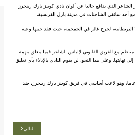
 إلى صيف عام 2020، حين تشاجر الشاعر الذي يدافع حاليا عن ألوان نادي كوينز بارك رينجرز
ع أحد سائقي الشاحنات في مدينة بازل الفرنسية.
البريطانية، لجرح غائر في الجمجمة، حيث فقد حينها وعيه
منتظم مع الفريق القانوني لإلياس الشاعر فيما يتعلق بتهمة
إلى نهايتها. وعلى هذا النحو، لن يقوم النادي بالإدلاء بأي تعليق
 المتوقع أن يستأنف الشاعر البالغ من العمر 26 عاما، وهو لاعب أساسي في فريق كوينز بارك رينجرز، ضد
التالي