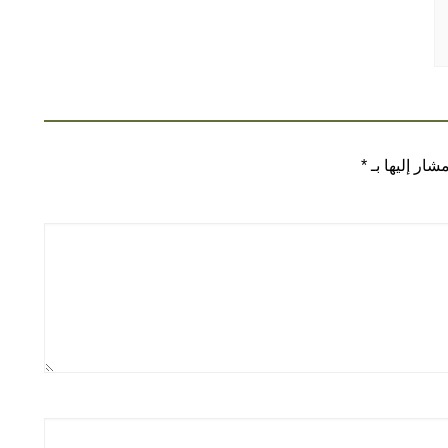
شار إليها بـ
*