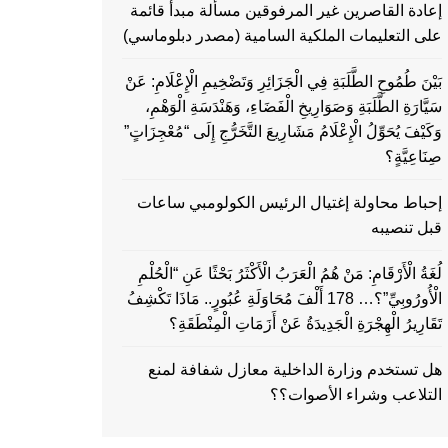
إعادة القاصرين غير المرفوقين مسألة مبدأ قائمة
على التعليمات الملكية السامية (مصدر دبلوماسي)
بَيْنَ طُمُوحِ الطَّلَبَةِ فِي الْجَزَائِرِ وَتَضْخِيمِ الْإِعْلَامِ: عَنْ
سَيَّارَةِ الطَّلَبَةِ وَصَوَارِيخِ الْفَضَاءِ، وَهَنْدَسَةِ الْوَهْمِ،
وَكَيْفَ يُحَوِّلُ الْإِعْلَامُ مَشَارِيعَ التَّخَرُّجِ إِلَى “مُعْجِزَاتٍ”
صِنَاعِيَّةٍ؟
إحباط محاولة إغتيال الرئيس الكولومبي ساعات
قبل تنصيبه
لُغَةُ الْأَرْقَامِ: مَنْ هُمُ الْعَرَبُ الْأَكْثَرُ بَحْثًا عَنِ “الْحُلْمِ
الْأُورُوبِيِّ”؟… 178 أَلْفَ مُحَاوَلَةِ عُبُورٍ.. مَاذَا تَكْشِفُ
تَقَارِيرُ الْهِجْرَةِ الْجَدِيدَةُ عَنْ أَزَمَاتِ الْمِنْطَقَةِ؟
هل تستخدم وزارة الداخلية معازل شفافة لمنع
التلاعب وشراء الأصوات؟؟