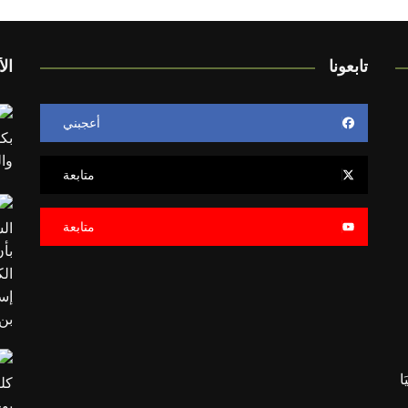
تابعونا
الأ
أعجبني
متابعة
متابعة
َا