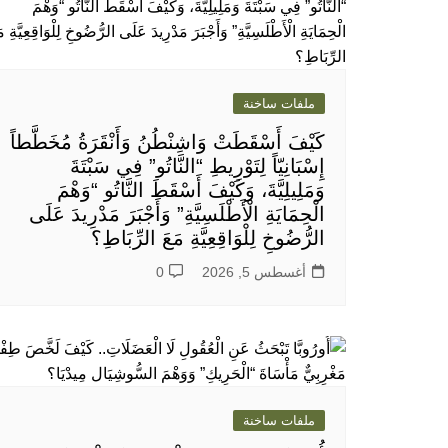
ملفات ساخنة
كَيْفَ أَسْقَطَتْ وَاشِنْطُنُ وَأَنْقَرَةُ مُخَطَّطاً
إِسْبَانِيّاً لِتَوْرِيطِ “النَّاتُو” فِي سَبْتَةَ
وَمَلِيلِيَّةَ، وَكَيْفَ أَسْقَطَ النَّاتُو “وَهْمَ
الْحِمَايَةِ الْأَطْلَسِيَّةِ” وَأَجْبَرَ مَدْرِيدَ عَلَى
الرُّضُوخِ لِلْوَاقِعِيَّةِ مَعَ الرِّبَاطِ؟
أغسطس 5, 2026
0
ملفات ساخنة