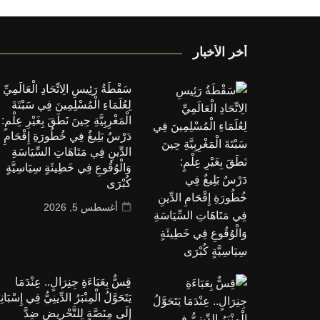
أخر الأخبار
سَقْطَةُ رَئِيسِ الِاتِّحَادِ الْعَالَمِيِّ
لِعُلَمَاءِ الْمُسْلِمِينَ فِي سَبْتَةَ
الْمَغْرِبِيَّةِ حِينَ نَطَقَ بِغَيْرِ عِلْمٍ:
دَرْسٌ بَلِيغٌ فِي خُطُورَةِ إِقْحَامِ
الدِّينِ فِي مَتَاهَاتِ السِّيَاسَةِ
وَالْوُقُوعِ فِي خَطِيئَةٍ سِيَاسِيَّةٍ
كُبْرَى
أغسطس 5, 2026
قِسٌّ بِعَبَاءَةِ جِنِرَالٍ.. عِنْدَمَا
يَتَحَوَّلُ الْمِنْبَرُ الدِّينِيُّ فِي إِسْبَانِي
إِلَى مِنَصَّةٍ لِلتَّحْرِيضِ ضِدَّ