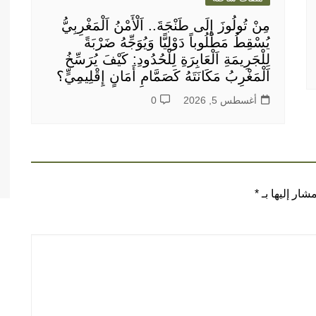
مِنْ تُولُوزَ إِلَى طَنْجَةَ.. اَلْأَمْنُ اَلْمَغْرِبِيُّ
يُسْقِطُ مَطْلُوباً دَوْلِيًّا وَيُوَجِّهُ ضَرْبَةً
لِلْجَرِيمَةِ اَلْعَابِرَةِ لِلْحُدُودِ: كَيْفَ يُرَسِّخُ
اَلْمَغْرِبُ مَكَانَتَهُ كَصَمَّامِ أَمَانٍ إِقْلِيمِيٍّ؟
أغسطس 5, 2026
0
شار إليها بـ
*