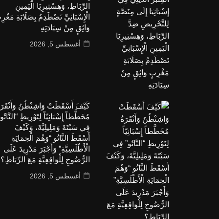
الرِّبَاطِ، وَهِسْتِيرِيَا الْيَمِينِ
الْإِسْبَانِيِّ تَصْطَدِمُ بِصَلَابَةِ مَغْرِ
وَاثِقٍ مِنْ سِيَادَتِهِ
أغسطس 5, 2026
كَيْفَ أَسْقَطَتْ وَاشِنْطُنُ وَأَنْقَرَة
مُخَطَّطاً إِسْبَانِيّاً لِتَوْرِيطِ “النَّاتُو
فِي سَبْتَةَ وَمَلِيلِيَّةَ، وَكَيْفَ
أَسْقَطَ النَّاتُو “وَهْمَ الْحِمَايَةِ
الْأَطْلَسِيَّةِ” وَأَجْبَرَ مَدْرِيدَ عَلَى
الرُّضُوخِ لِلْوَاقِعِيَّةِ مَعَ الرِّبَاطِ؟
أغسطس 5, 2026