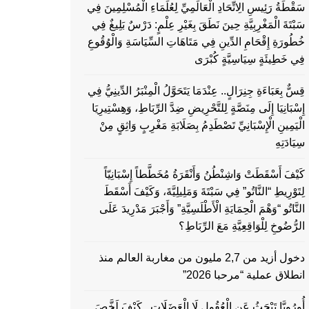
سَقْطَةُ رَئِيسِ الِاتِّحَادِ الْعَالَمِيِّ لِعُلَمَاءِ الْمُسْلِمِينَ فِي
سَبْتَةَ الْمَغْرِبِيَّةِ حِينَ نَطَقَ بِغَيْرِ عِلْمٍ: دَرْسٌ بَلِيغٌ فِي
خُطُورَةِ إِقْحَامِ الدِّينِ فِي مَتَاهَاتِ السِّيَاسَةِ وَالْوُقُوعِ
فِي خَطِيئَةٍ سِيَاسِيَّةٍ كُبْرَى
قِسٌّ بِعَبَاءَةِ جِنِرَالٍ.. عِنْدَمَا يَتَحَوَّلُ الْمِنْبَرُ الدِّينِيُّ فِي
إِسْبَانِيَا إِلَى مِنَصَّةٍ لِلتَّحْرِيضِ ضِدَّ الرِّبَاطِ، وَهِسْتِيرِيَا
الْيَمِينِ الْإِسْبَانِيِّ تَصْطَدِمُ بِصَلَابَةِ مَغْرِبٍ وَاثِقٍ مِنْ
سِيَادَتِهِ
كَيْفَ أَسْقَطَتْ وَاشِنْطُنُ وَأَنْقَرَةُ مُخَطَّطاً إِسْبَانِيّاً
لِتَوْرِيطِ “النَّاتُو” فِي سَبْتَةَ وَمَلِيلِيَّةَ، وَكَيْفَ أَسْقَطَ
النَّاتُو “وَهْمَ الْحِمَايَةِ الْأَطْلَسِيَّةِ” وَأَجْبَرَ مَدْرِيدَ عَلَى
الرُّضُوخِ لِلْوَاقِعِيَّةِ مَعَ الرِّبَاطِ؟
دخول أزيد من 2,7 مليون من مغاربة العالم منذ
انطلاق عملية “مرحبا 2026”
أُورُوبَّا تَبْحَثُ عَنِ الْعُقُولِ لَا الْعَضَلَاتِ.. كَيْفَ لَخَّصَ