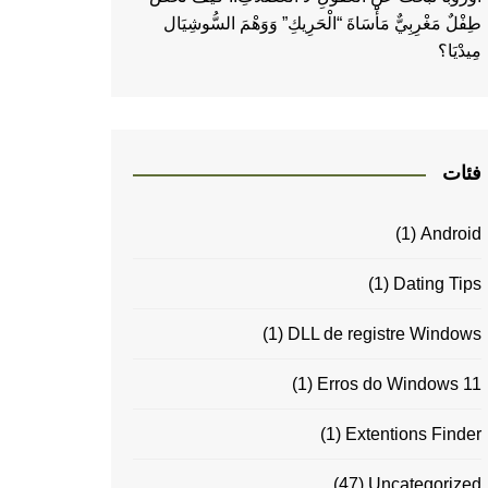
طِفْلٌ مَغْرِبِيٌّ مَأْسَاةَ “الْحَرِيكِ” وَوَهْمَ السُّوشِيَال
مِيدْيَا؟
فئات
(1)
Android
(1)
Dating Tips
(1)
DLL de registre Windows
(1)
Erros do Windows 11
(1)
Extentions Finder
(47)
Uncategorized