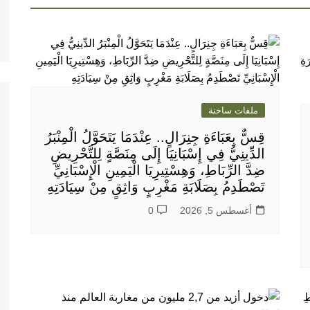
ملفات ساخنة
قِسٌّ بِعَبَاءَةِ جِنِرَالٍ.. عِنْدَمَا يَتَحَوَّلُ الْمِنْبَرُ
الدِّينِيُّ فِي إِسْبَانِيَا إِلَى مِنَصَّةٍ لِلتَّحْرِيضِ
ضِدَّ الرِّبَاطِ، وَهِسْتِيرِيَا الْيَمِينِ الْإِسْبَانِيِّ
تَصْطَدِمُ بِصَلَابَةِ مَغْرِبٍ وَاثِقٍ مِنْ سِيَادَتِهِ
أغسطس 5, 2026
0