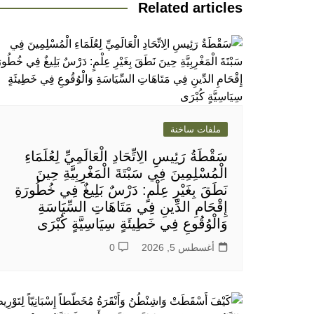
Related articles
ملفات ساخنة
سَقْطَةُ رَئِيسِ الِاتِّحَادِ الْعَالَمِيِّ لِعُلَمَاءِ
الْمُسْلِمِينَ فِي سَبْتَةَ الْمَغْرِبِيَّةِ حِينَ
نَطَقَ بِغَيْرِ عِلْمٍ: دَرْسٌ بَلِيغٌ فِي خُطُورَةِ
إِقْحَامِ الدِّينِ فِي مَتَاهَاتِ السِّيَاسَةِ
وَالْوُقُوعِ فِي خَطِيئَةٍ سِيَاسِيَّةٍ كُبْرَى
أغسطس 5, 2026
0