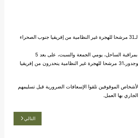
اعترضت عناصر من القوات المسلحة الملكية، مكلفة بمراقبة الساحل، يومي الجمعة والسبت، على بعد 5
كيلومترات جنوب غرب طرفاية و 64 كيلومتر جنوب بوجدور،31 مرشحا للهجرة غير النظامية ينحدرون من إفريقيا
 الأشخاص الموقوفين تلقوا الإسعافات الضرورية قبل تسليمهم
لجاري بها العمل.
التالي