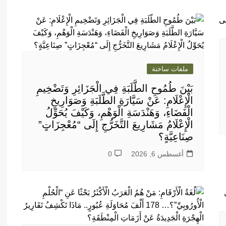
ملفات ساخنة
بَيْنَ طُمُوحِ الطَّلَبَةِ فِي الْجَزَائِرِ وَتَضْخِيمِ
الْإِعْلَامِ: عَنْ سَيَّارَةِ الطَّلَبَةِ وَصَوَارِيخِ
الْفَضَاءِ، وَهَنْدَسَةِ الْوَهْمِ، وَكَيْفَ يُحَوِّلُ
الْإِعْلَامُ مَشَارِيعَ التَّخَرُّجِ إِلَى “مُعْجِزَاتٍ”
صِنَاعِيَّةٍ؟
أغسطس 6, 2026
0