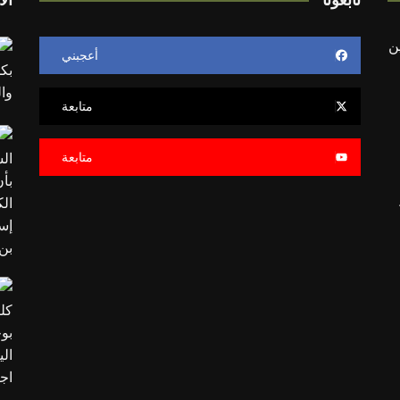
ن
أعجبني
متابعة
متابعة