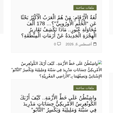
ملفات ساخنة
لُغَةُ الْأَرْقَامِ: مَنْ هُمُ الْعَرَبُ الْأَكْثَرُ بَحْثًا
عَنِ “الْحُلْمِ الْأُورُوبِيِّ”؟… 178 أَلْفَ
مُحَاوَلَةِ عُبُورٍ.. مَاذَا تَكْشِفُ تَقَارِيرُ
الْهِجْرَةِ الْجَدِيدَةُ عَنْ أَزَمَاتِ الْمِنْطَقَةِ؟
أغسطس 6, 2026
0
ملفات ساخنة
واشِنْطُنُ عَلَى خَطِّ الأَزْمَةِ.. كَيْفَ أَرْبَكَ
الكُونْغِرِسُ الأَمْرِيكِيُّ حِسَابَاتِ مَدْرِيدَ
فِي سَبْتَةَ وَمَلِيلِيَةَ وَيَكْسِرُ “التَّابُو”