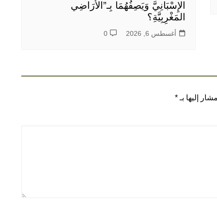
الإِسْبَانِيَّ وَيَصِفُهُمَا بِـ”الأَرَاضِي
المَغْرِبِيَّةِ؟
أغسطس 6, 2026
0
شار إليها بـ
*