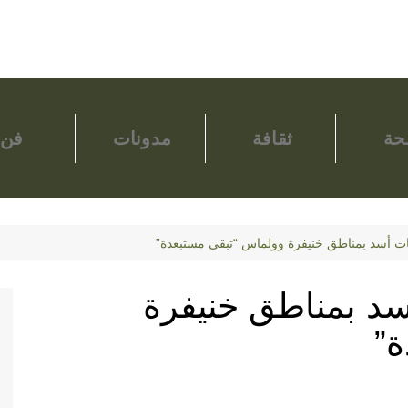
ة
ثقافة
مدونات
فن
 أسد بمناطق خنيفرة وولماس “تبقى مستبعدة”
د بمناطق خنيفرة
ة”