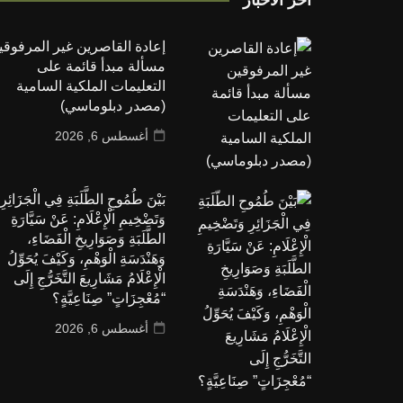
إعادة القاصرين غير المرفوقي
مسألة مبدأ قائمة على
التعليمات الملكية السامية
(مصدر دبلوماسي)
أغسطس 6, 2026
بَيْنَ طُمُوحِ الطَّلَبَةِ فِي الْجَزَائِرِ
وَتَضْخِيمِ الْإِعْلَامِ: عَنْ سَيَّارَةِ
الطَّلَبَةِ وَصَوَارِيخِ الْفَضَاءِ،
وَهَنْدَسَةِ الْوَهْمِ، وَكَيْفَ يُحَوِّلُ
الْإِعْلَامُ مَشَارِيعَ التَّخَرُّجِ إِلَى
“مُعْجِزَاتٍ” صِنَاعِيَّةٍ؟
أغسطس 6, 2026