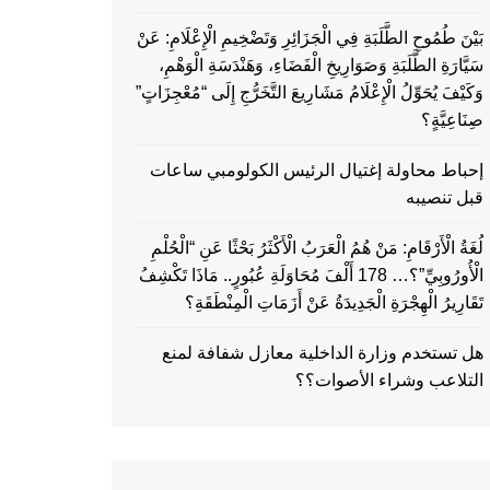
بَيْنَ طُمُوحِ الطَّلَبَةِ فِي الْجَزَائِرِ وَتَضْخِيمِ الْإِعْلَامِ: عَنْ
سَيَّارَةِ الطَّلَبَةِ وَصَوَارِيخِ الْفَضَاءِ، وَهَنْدَسَةِ الْوَهْمِ،
وَكَيْفَ يُحَوِّلُ الْإِعْلَامُ مَشَارِيعَ التَّخَرُّجِ إِلَى “مُعْجِزَاتٍ”
صِنَاعِيَّةٍ؟
إحباط محاولة إغتيال الرئيس الكولومبي ساعات
قبل تنصيبه
لُغَةُ الْأَرْقَامِ: مَنْ هُمُ الْعَرَبُ الْأَكْثَرُ بَحْثًا عَنِ “الْحُلْمِ
الْأُورُوبِيِّ”؟… 178 أَلْفَ مُحَاوَلَةِ عُبُورٍ.. مَاذَا تَكْشِفُ
تَقَارِيرُ الْهِجْرَةِ الْجَدِيدَةُ عَنْ أَزَمَاتِ الْمِنْطَقَةِ؟
هل تستخدم وزارة الداخلية معازل شفافة لمنع
التلاعب وشراء الأصوات؟؟