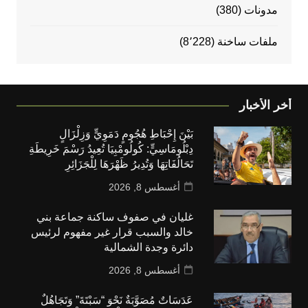
مدونات
(380)
ملفات ساخنة
(8٬228)
أخر الأخبار
بَيْنَ إِحْبَاطِ هُجُومٍ دَمَوِيٍّ وَزِلْزَالٍ
دِبْلُومَاسِيٍّ: كُولُومْبِيَا تُعِيدُ رَسْمَ خَرِيطَةِ
تَحَالُفَاتِهَا وَتُدِيرُ ظَهْرَهَا لِلْجَزَائِرِ
أغسطس 8, 2026
غليان في صفوف ساكنة جماعة بني
خالد والسبب قرار غير مفهوم لرئيس
دائرة وجدة الشمالية
أغسطس 8, 2026
عَدَسَاتٌ مُصَوَّبَةٌ نَحْوَ “سَبْتَةَ” وَتَجَاهُلٌ