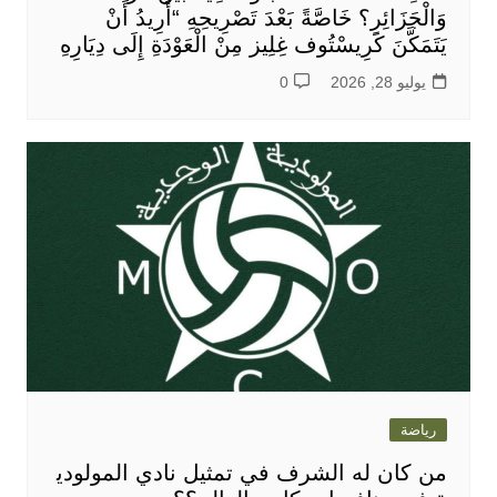
وَالْجَزَائِرِ؟ خَاصَّةً بَعْدَ تَصْرِيحِهِ “أُرِيدُ أَنْ
يَتَمَكَّنَ كَرِيسْتُوف غِلِيز مِنْ الْعَوْدَةِ إِلَى دِيَارِهِ
يوليو 28, 2026
0
رياضة
من كان له الشرف في تمثيل نادي المولودي