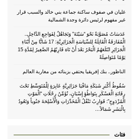
غليان في صفوف ساكنة جماعة بني خالد والسبب قرار
غير مفهوم لرئيس دائرة وجدة الشمالية
عَدَسَاتٌ مُصَوَّبَةٌ نَحْوَ “سَبْتَةَ” وَتَجَاهُلٌ لِفَوَاجِعِ الدَّاخِلِ..
الْمُفَارَقَةُ الْقَاتِلَةُ لِلسِّيَاسَةِ الْجَزَائِرِيَّةِ: 17 شَابًّا مِنْ أَبْنَاءِ
الْجَزَائِرِ ابْتَلَعَهُمُ الْبَحْرُ بَعْدَ أَنْ تَاهَ قَارِبُهُمُ الصَّغِيرُ لِمُدَّةِ 15
يَوْمًا مُتَوَاصِلَةً
الناظور.. بنك إفريقيا يحتفي بزبنائه من مغاربة العالم
سُقُوطُ أَكْبَرِ شَبَكَةِ مَافْيَا جَزَائِرِيَّةٍ عَابِرَةٍ لِلْمُتَوَسِّطِ تَحْتَ
رِقَابَةِ الْعَسْكَرِ بِتَوَاطُؤِ إِسْبَانٍ، تُؤَمِّنُ رِحْلَاتِ “الْمَوْتِ
الْمُزْدَوِجِ”: قَوَارِبُ تَنْقُلُ الْمُخَدِّرَاتِ وَالْأَسْلِحَةَ جَنُوباً وَتَعُودُ
بِالْبَشَرِ شَمَالاً…
فئات