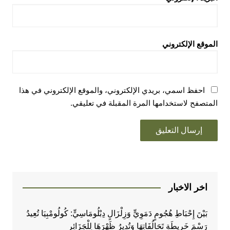
الموقع الإلكتروني
احفظ اسمي، بريدي الإلكتروني، والموقع الإلكتروني في هذا
المتصفح لاستخدامها المرة المقبلة في تعليقي.
اخر الاخبار
بَيْنَ إِحْبَاطِ هُجُومٍ دَمَوِيٍّ وَزِلْزَالٍ دِبْلُومَاسِيٍّ: كُولُومْبِيَا تُعِيدُ
رَسْمَ خَرِيطَةِ تَحَالُفَاتِهَا وَتُدِيرُ ظَهْرَهَا لِلْجَزَائِرِ