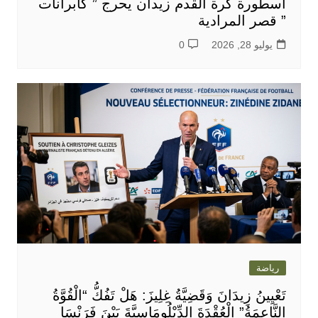
اسطورة كرة القدم زيدان يحرج ” كابرانات
” قصر المرادية
يوليو 28, 2026
0
رياضة
تَعْيِينُ زِيدَانَ وَقَضِيَّةُ غِلِيزَ: هَلْ تَفُكُّ “الْقُوَّةُ
النَّاعِمَةُ” الْعُقْدَةَ الدِّبْلُومَاسِيَّةَ بَيْنَ فَرَنْسَا