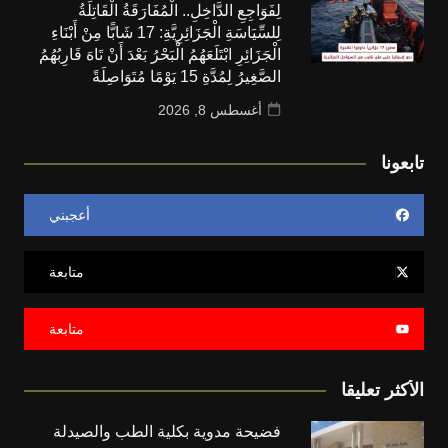
لِفَوَاجِعِ الدَّاخِلِ.. الْمُفَارَقَةُ الْقَاتِلَةُ
لِلسِّيَاسَةِ الْجَزَائِرِيَّةِ: 17 شَابًّا مِنْ أَبْنَاءِ
الْجَزَائِرِ ابْتَلَعَهُمُ الْبَحْرُ بَعْدَ أَنْ تَاهَ قَارِبُهُمُ
الصَّغِيرُ لِمُدَّةِ 15 يَوْمًا مُتَوَاصِلَةً
أغسطس 8, 2026
تابعونا
أعجبني
متابعة
متابعة
الأكثر تعليقا
فضيحة مدوية بكلية الطب والصيدلة