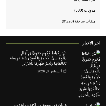
مدونات
(380)
ملفات ساخنة
(8٬228)
أخر الأخبار
بَيْنَ إِحْبَاطِ هُجُومٍ دَمَوِيٍّ وَزِلْزَالٍ
دِبْلُومَاسِيٍّ: كُولُومْبِيَا تُعِيدُ رَسْمَ خَرِيطَةِ
تَحَالُفَاتِهَا وَتُدِيرُ ظَهْرَهَا لِلْجَزَائِرِ
أغسطس 8, 2026
غليان في صفوف ساكنة جماعة بني