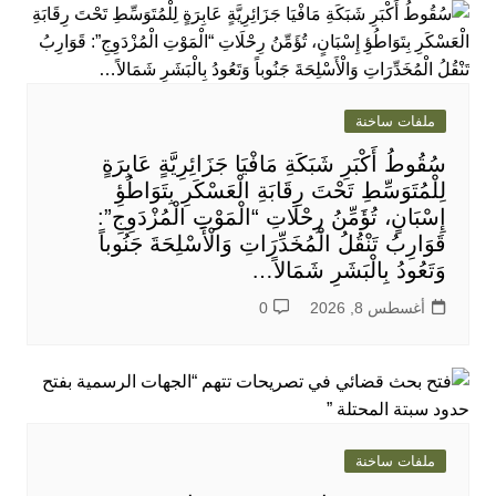
ملفات ساخنة
سُقُوطُ أَكْبَرِ شَبَكَةِ مَافْيَا جَزَائِرِيَّةٍ عَابِرَةٍ
لِلْمُتَوَسِّطِ تَحْتَ رِقَابَةِ الْعَسْكَرِ بِتَوَاطُؤِ
إِسْبَانٍ، تُؤَمِّنُ رِحْلَاتِ “الْمَوْتِ الْمُزْدَوِجِ”:
قَوَارِبُ تَنْقُلُ الْمُخَدِّرَاتِ وَالْأَسْلِحَةَ جَنُوباً
وَتَعُودُ بِالْبَشَرِ شَمَالاً…
أغسطس 8, 2026
0
ملفات ساخنة