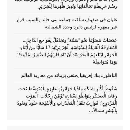
رَسْمَ خَرِيطَةِ تَحَالُفَاتِهَا وَتُدِيرُ ظَهْرَهَا لِلْجَزَائِرِ
غليان في صفوف ساكنة جماعة بني خالد والسبب قرار
غير مفهوم لرئيس دائرة وجدة الشمالية
عَدَسَاتٌ مُصَوَّبَةٌ نَحْوَ “سَبْتَةَ” وَتَجَاهُلٌ لِفَوَاجِعِ الدَّاخِلِ..
الْمُفَارَقَةُ الْقَاتِلَةُ لِلسِّيَاسَةِ الْجَزَائِرِيَّةِ: 17 شَابًّا مِنْ أَبْنَاءِ
الْجَزَائِرِ ابْتَلَعَهُمُ الْبَحْرُ بَعْدَ أَنْ تَاهَ قَارِبُهُمُ الصَّغِيرُ لِمُدَّةِ 15
يَوْمًا مُتَوَاصِلَةً
الناظور.. بنك إفريقيا يحتفي بزبنائه من مغاربة العالم
سُقُوطُ أَكْبَرِ شَبَكَةِ مَافْيَا جَزَائِرِيَّةٍ عَابِرَةٍ لِلْمُتَوَسِّطِ تَحْتَ
رِقَابَةِ الْعَسْكَرِ بِتَوَاطُؤِ إِسْبَانٍ، تُؤَمِّنُ رِحْلَاتِ “الْمَوْتِ
الْمُزْدَوِجِ”: قَوَارِبُ تَنْقُلُ الْمُخَدِّرَاتِ وَالْأَسْلِحَةَ جَنُوباً وَتَعُودُ
بِالْبَشَرِ شَمَالاً…