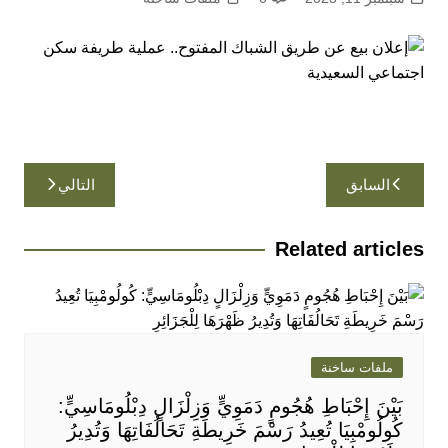
تصفّح
السابق
التالي
المقالات
Related articles
ملفات ساخنة
بَيْنَ إِحْبَاطِ هُجُومٍ دَمَوِيٍّ وَزِلْزَالٍ دِبْلُومَاسِيٍّ:
كُولُومْبِيَا تُعِيدُ رَسْمَ خَرِيطَةِ تَحَالُفَاتِهَا وَتُدِيرُ