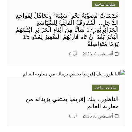
ملفات ساخنة
عَدَسَاتٌ مُصَوَّبَةٌ نَحْوَ “سَبْتَةَ” وَتَجَاهُلٌ لِفَوَاجِعِ
الدَّاخِلِ.. الْمُفَارَقَةُ الْقَاتِلَةُ لِلسِّيَاسَةِ
الْجَزَائِرِيَّةِ: 17 شَابًّا مِنْ أَبْنَاءِ الْجَزَائِرِ ابْتَلَعَهُمُ
الْبَحْرُ بَعْدَ أَنْ تَاهَ قَارِبُهُمُ الصَّغِيرُ لِمُدَّةِ 15
يَوْمًا مُتَوَاصِلَةً
أغسطس 8, 2026
0
ملفات ساخنة
الناظور.. بنك إفريقيا يحتفي بزبنائه من
مغاربة العالم
أغسطس 8, 2026
0