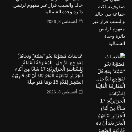
خالد والسبب قرار غير مفهوم لرئيس
دائرة وجدة الشمالية
أغسطس 8, 2026
عَدَسَاتٌ مُصَوَّبَةٌ نَحْوَ “سَبْتَةَ” وَتَجَاهُلٌ
لِفَوَاجِعِ الدَّاخِلِ.. الْمُفَارَقَةُ الْقَاتِلَةُ
لِلسِّيَاسَةِ الْجَزَائِرِيَّةِ: 17 شَابًّا مِنْ أَبْنَاءِ
الْجَزَائِرِ ابْتَلَعَهُمُ الْبَحْرُ بَعْدَ أَنْ تَاهَ قَارِبُهُمُ
الصَّغِيرُ لِمُدَّةِ 15 يَوْمًا مُتَوَاصِلَةً
أغسطس 8, 2026