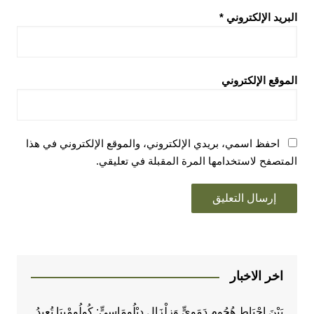
البريد الإلكتروني
*
الموقع الإلكتروني
احفظ اسمي، بريدي الإلكتروني، والموقع الإلكتروني في هذا
المتصفح لاستخدامها المرة المقبلة في تعليقي.
اخر الاخبار
بَيْنَ إِحْبَاطِ هُجُومٍ دَمَوِيٍّ وَزِلْزَالٍ دِبْلُومَاسِيٍّ: كُولُومْبِيَا تُعِيدُ