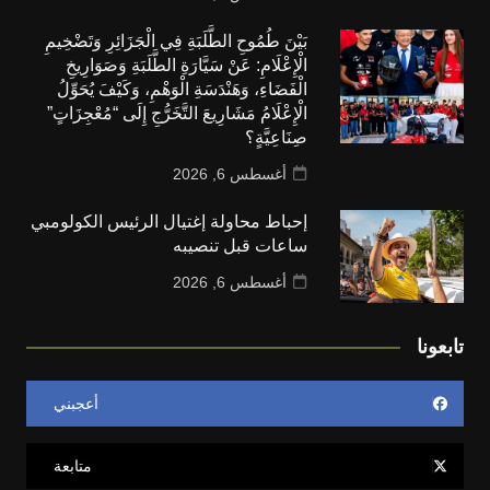
بَيْنَ طُمُوحِ الطَّلَبَةِ فِي الْجَزَائِرِ وَتَضْخِيمِ
الْإِعْلَامِ: عَنْ سَيَّارَةِ الطَّلَبَةِ وَصَوَارِيخِ
الْفَضَاءِ، وَهَنْدَسَةِ الْوَهْمِ، وَكَيْفَ يُحَوِّلُ
الْإِعْلَامُ مَشَارِيعَ التَّخَرُّجِ إِلَى “مُعْجِزَاتٍ”
صِنَاعِيَّةٍ؟
أغسطس 6, 2026
إحباط محاولة إغتيال الرئيس الكولومبي
ساعات قبل تنصيبه
أغسطس 6, 2026
تابعونا
أعجبني
متابعة