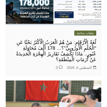
ملفات ساخنة
لُغَةُ الْأَرْقَامِ: مَنْ هُمُ الْعَرَبُ الْأَكْثَرُ بَحْثًا عَنِ
“الْحُلْمِ الْأُورُوبِيِّ”؟… 178 أَلْفَ مُحَاوَلَةِ
عُبُورٍ.. مَاذَا تَكْشِفُ تَقَارِيرُ الْهِجْرَةِ الْجَدِيدَةُ
عَنْ أَزَمَاتِ الْمِنْطَقَةِ؟
أغسطس 6, 2026
0