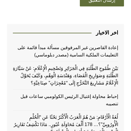
اخر الاخبار
إعادة القاصرين غير المرفوقين مسألة مبدأ قائمة على
التعليمات الملكية السامية (مصدر دبلوماسي)
بَيْنَ طُمُوحِ الطَّلَبَةِ فِي الْجَزَائِرِ وَتَضْخِيمِ الْإِعْلَامِ: عَنْ سَيَّارَةِ
الطَّلَبَةِ وَصَوَارِيخِ الْفَضَاءِ، وَهَنْدَسَةِ الْوَهْمِ، وَكَيْفَ يُحَوِّلُ
الْإِعْلَامُ مَشَارِيعَ التَّخَرُّجِ إِلَى “مُعْجِزَاتٍ” صِنَاعِيَّةٍ؟
إحباط محاولة إغتيال الرئيس الكولومبي ساعات قبل
تنصيبه
لُغَةُ الْأَرْقَامِ: مَنْ هُمُ الْعَرَبُ الْأَكْثَرُ بَحْثًا عَنِ “الْحُلْمِ
الْأُورُوبِيِّ”؟… 178 أَلْفَ مُحَاوَلَةِ عُبُورٍ.. مَاذَا تَكْشِفُ تَقَارِيرُ