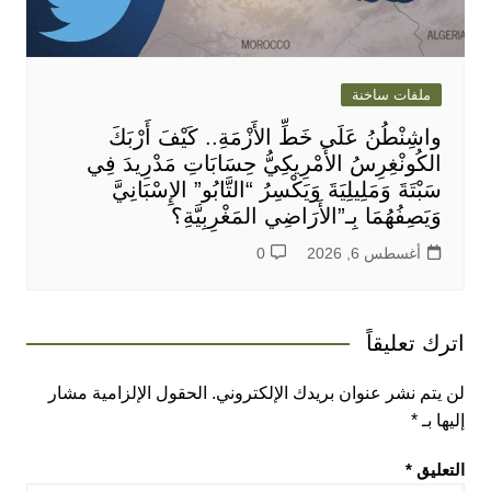
ملفات ساخنة
واشِنْطُنُ عَلَى خَطِّ الأَزْمَةِ.. كَيْفَ أَرْبَكَ
الكُونْغِرِسُ الأَمْرِيكِيُّ حِسَابَاتِ مَدْرِيدَ فِي
سَبْتَةَ وَمَلِيلِيَةَ وَيَكْسِرُ “التَّابُو” الإِسْبَانِيَّ
وَيَصِفُهُمَا بِـ”الأَرَاضِي المَغْرِبِيَّةِ؟
أغسطس 6, 2026
0
اترك تعليقاً
لن يتم نشر عنوان بريدك الإلكتروني.
الحقول الإلزامية مشار
إليها بـ
*
التعليق
*