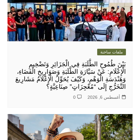
ملفات ساخنة
بَيْنَ طُمُوحِ الطَّلَبَةِ فِي الْجَزَائِرِ وَتَضْخِيمِ
الْإِعْلَامِ: عَنْ سَيَّارَةِ الطَّلَبَةِ وَصَوَارِيخِ الْفَضَاءِ،
وَهَنْدَسَةِ الْوَهْمِ، وَكَيْفَ يُحَوِّلُ الْإِعْلَامُ مَشَارِيعَ
التَّخَرُّجِ إِلَى “مُعْجِزَاتٍ” صِنَاعِيَّةٍ؟
أغسطس 6, 2026
0