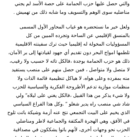
والتي حصل عليها حزب الحمامة على حصة الأسد لم يجني
مناضليه سوى الوهم والتسويف وما شابه ذلك من تهميش .
ولعل خير ما نستحضره هو غياب المحاور الأول المسمى
بالمنسق الإقليمي عن الساحة وتجرده المبين من كل
المسؤوليات المخولة له إقليميا حيث ترك سفينته الاقليمية
تلطمها امواج البحر دون تقديم أي جهود لقيادتها إلى بر الأمان،
ذلك هو حزب الحمامة بوجدة ،فالكل تائه لا حسيب ولا رقيب،
لا متصل ولا متواصل ، فمن حصل منهم على منصب يستفيد
منه بمفرده وعلى هواه، لا هياكل تنظيمية قائمة الذات ولا
منظمات موازية تدعم الأطروحة الفكرية والسياسية للحزب
ولا شيء يذكر من هذا القبيل ،فالكل يغني على ليلاه” ولي
شاد شي منصب راه يدير شغلو ” .وكل هذا الفراغ السياسي
الذي يخيم على البيت التجمعي نتج عنه أزمة وشيكة باتت تلوح
في الأفق، وهي الهجرة المكثفة والجماعية لاطر ومناضلي
الحزب نحو وجهات أخرى، لأنهم باتوا يشككون في مصداقية