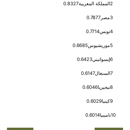
2
المملكة المغربية
0.8327
3
مصر
0.7877
4
تونس
0.7714
5
موريشيوس
0.6685
6
إيسواتيني
0.6423
7
السنغال
0.6147
8
نيجيريا
0.6046
9
كينيا
0.6029
10
ناميبيا
0.6014