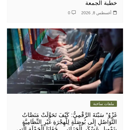
خطبة الجمعة
أغسطس 8, 2026
0
ملفات ساخنة
غَزْوُ” سَبْتَةَ الرَّقْمِيُّ: كَيْفَ تَحَوَّلَتْ مَنَصَّاتُ
التَّوَاصُلِ إِلَى بُوصَلَةٍ لِلْهِجْرَةِ غَيْرِ النِّظَامِيَّةِ
بِتَمْوِيلِ عَسْكَرِ الْجَزَائِرِ… خَفَايَا الْحَمْلَةِ الَّتِي