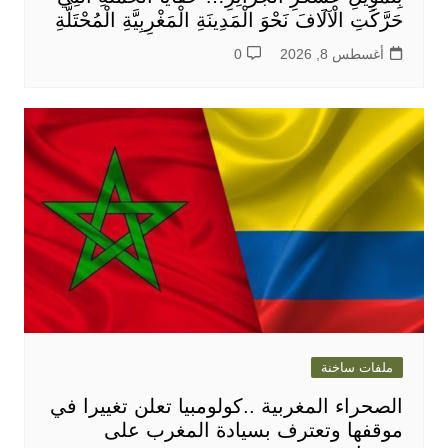
حَرَّكَتِ الْآلَافَ نَحْوَ الْمَدِينَةِ الْمَغْرِبِيَّةِ الْمُحْتَلَّةِ
أغسطس 8, 2026
0
ملفات ساخنة
الصحراء المغربية ..كولومبيا تعلن تغييرا في
موقفها وتعترف بسيادة المغرب على