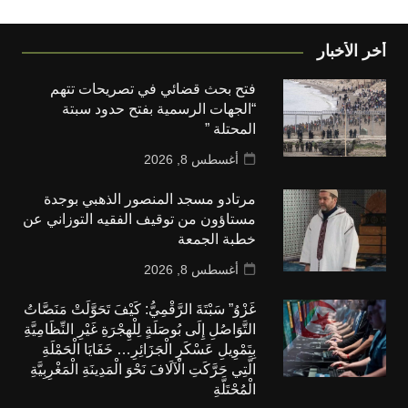
أخر الأخبار
فتح بحث قضائي في تصريحات تتهم
“الجهات الرسمية بفتح حدود سبتة
المحتلة ”
أغسطس 8, 2026
مرتادو مسجد المنصور الذهبي بوجدة
مستاؤون من توقيف الفقيه التوزاني عن
خطبة الجمعة
أغسطس 8, 2026
غَزْوُ” سَبْتَةَ الرَّقْمِيُّ: كَيْفَ تَحَوَّلَتْ مَنَصَّاتُ
التَّوَاصُلِ إِلَى بُوصَلَةٍ لِلْهِجْرَةِ غَيْرِ النِّظَامِيَّةِ
بِتَمْوِيلِ عَسْكَرِ الْجَزَائِرِ… خَفَايَا الْحَمْلَةِ
الَّتِي حَرَّكَتِ الْآلَافَ نَحْوَ الْمَدِينَةِ الْمَغْرِبِيَّةِ
الْمُحْتَلَّةِ