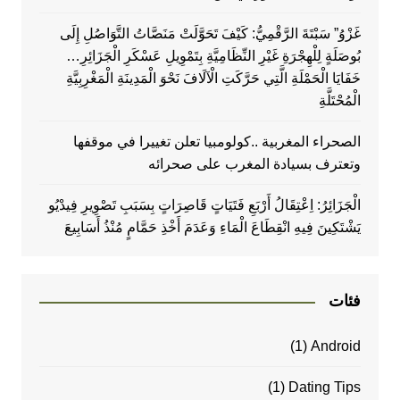
غَزْوُ” سَبْتَةَ الرَّقْمِيُّ: كَيْفَ تَحَوَّلَتْ مَنَصَّاتُ التَّوَاصُلِ إِلَى
بُوصَلَةٍ لِلْهِجْرَةِ غَيْرِ النِّظَامِيَّةِ بِتَمْوِيلِ عَسْكَرِ الْجَزَائِرِ…
خَفَايَا الْحَمْلَةِ الَّتِي حَرَّكَتِ الْآلَافَ نَحْوَ الْمَدِينَةِ الْمَغْرِبِيَّةِ
الْمُحْتَلَّةِ
الصحراء المغربية ..كولومبيا تعلن تغييرا في موقفها
وتعترف بسيادة المغرب على صحرائه
الْجَزَائِرُ: اِعْتِقَالُ أَرْبَعِ فَتَيَاتٍ قَاصِرَاتٍ بِسَبَبِ تَصْوِيرِ فِيدْيُو
يَشْتَكِينَ فِيهِ انْقِطَاعَ الْمَاءِ وَعَدَمَ أَخْذِ حَمَّامٍ مُنْذُ أَسَابِيعَ
فئات
(1)
Android
(1)
Dating Tips