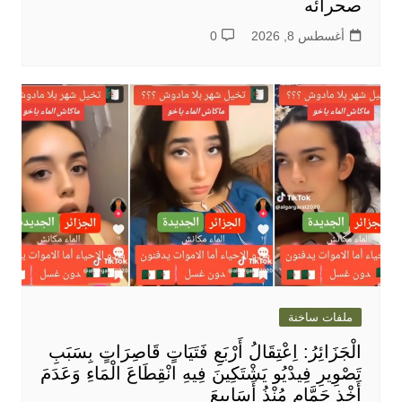
صحرائه
أغسطس 8, 2026
0
ملفات ساخنة
الْجَزَائِرُ: اِعْتِقَالُ أَرْبَعِ فَتَيَاتٍ قَاصِرَاتٍ بِسَبَبِ
تَصْوِيرِ فِيدْيُو يَشْتَكِينَ فِيهِ انْقِطَاعَ الْمَاءِ وَعَدَمَ
أَخْذِ حَمَّامٍ مُنْذُ أَسَابِيعَ