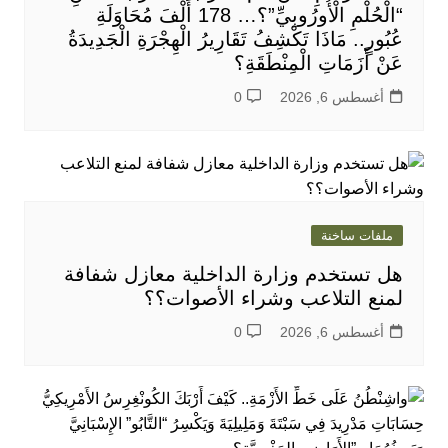
“الْحُلْمِ الْأُورُوبِيِّ”؟… 178 أَلْفَ مُحَاوَلَةِ
عُبُورٍ.. مَاذَا تَكْشِفُ تَقَارِيرُ الْهِجْرَةِ الْجَدِيدَةُ
عَنْ أَزَمَاتِ الْمِنْطَقَةِ؟
أغسطس 6, 2026
0
ملفات ساخنة
هل تستخدم وزارة الداخلية معازل شفافة
لمنع التلاعب وشراء الأصوات؟؟
أغسطس 6, 2026
0