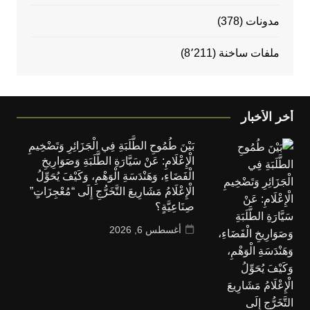
مدونات
(378)
ملفات ساخنة
(8٬211)
أخر الأخبار
بَيْنَ طُمُوحِ الطَّلَبَةِ فِي الْجَزَائِرِ وَتَضْخِيمِ
الْإِعْلَامِ: عَنْ سَيَّارَةِ الطَّلَبَةِ وَصَوَارِيخِ
الْفَضَاءِ، وَهَنْدَسَةِ الْوَهْمِ، وَكَيْفَ يُحَوِّلُ
الْإِعْلَامُ مَشَارِيعَ التَّخَرُّجِ إِلَى “مُعْجِزَاتٍ”
صِنَاعِيَّةٍ؟
أغسطس 6, 2026