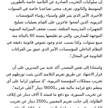
إن سلوكيات التخريب الصادرة عن التلاميذ خاصة بالطورين
المتوسط والثانوي، تعرف منحى تصاعديا خاصة في السنوات
الأخيرة، الأمر الذي يثير قلق واستياء رؤساء المؤسسات
التربوية، الذين أضحوا عاجزين على القيام بعمليات تصليح
التجهيزات المدرسية المتلفة، بسبب ضعف الميزانية السنوية
الموجهة للمدارس، والتي تم تقليصها بنسبة 60 بالمائة منذ
سبع سنوات، وكذا بسبب عدم وجود نصوص قانونية دقيقة في
النظام الداخلي للمؤسسات، الأمر الذي عمق من الفراغات
القانونية في المجال”
.
واستنادا إلى نفس المصدر، أكد عديد من المديرين على أن
قرار الاجتهاد عن طريق تغريم التلاميذ الذين يثبت تورطهم في
تخريب ممتلكات المؤسسة التربوية، “إذ سيكون لزاما على أي
متعلم دفع غرامة مالية تقدر بـ18000 دينار “أعلى غرامة”،
عن تخريب السبورة، مع دفع ما قيمته 3 آلاف دينار عن إتلاف
الطاولة، إلى جانب تغريم المعنيين بـ2500 دينار عن تخريب
الكراسي، في حين يتم إجبار المتسببين في إتلاف الزجاج