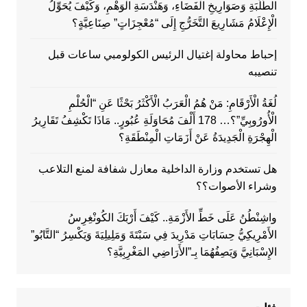
الطَّلَبَةِ وَصَوَارِيخِ الْفَضَاءِ، وَهَنْدَسَةِ الْوَهْمِ، وَكَيْفَ يُحَوِّلُ
الْإِعْلَامُ مَشَارِيعَ التَّخَرُّجِ إِلَى “مُعْجِزَاتٍ” صِنَاعِيَّةٍ؟
إحباط محاولة إغتيال الرئيس الكولومبي ساعات قبل
تنصيبه
لُغَةُ الْأَرْقَامِ: مَنْ هُمُ الْعَرَبُ الْأَكْثَرُ بَحْثًا عَنِ “الْحُلْمِ
الْأُورُوبِيِّ”؟… 178 أَلْفَ مُحَاوَلَةِ عُبُورٍ.. مَاذَا تَكْشِفُ تَقَارِيرُ
الْهِجْرَةِ الْجَدِيدَةُ عَنْ أَزَمَاتِ الْمِنْطَقَةِ؟
هل تستخدم وزارة الداخلية معازل شفافة لمنع التلاعب
وشراء الأصوات؟؟
واشِنْطُنُ عَلَى خَطِّ الأَزْمَةِ.. كَيْفَ أَرْبَكَ الكُونْغِرِسُ
الأَمْرِيكِيُّ حِسَابَاتِ مَدْرِيدَ فِي سَبْتَةَ وَمَلِيلِيَةَ وَيَكْسِرُ “التَّابُو”
الإِسْبَانِيَّ وَيَصِفُهُمَا بِـ”الأَرَاضِي المَغْرِبِيَّةِ؟