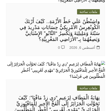
ملفات ساخنة
واشِنْطُنُ عَلَى خَطِّ الأَزْمَةِ.. كَيْفَ أَرْبَكَ
الكُونْغِرِسُ الأَمْرِيكِيُّ حِسَابَاتِ مَدْرِيدَ فِي
سَبْتَةَ وَمَلِيلِيَةَ وَيَكْسِرُ “التَّابُو” الإِسْبَانِيَّ
وَيَصِفُهُمَا بِـ”الأَرَاضِي المَغْرِبِيَّةِ؟
أغسطس 6, 2026
0
ملفات ساخنة
نِهَايَةُ الْمَطَافِ لِزَعِيمِ “دِي زِدْ مَافْيَا”: كَيْفَ
تَحَوَّلَتِ الْجَزَائِرُ إِلَى الْفَخِّ الأَخِيرِ لِلْمَافْيُوزِيِّ
الْجَزَائِرِيِّ “مَهْدِي لَعْرِيبِي” أَخْطَرِ الْمَطْلُوبِينَ