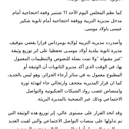
كما نظم المجلس اليوم الأحد 11 شتنبر وقفة احتجاجية أمام
مدخل مديرية التربية ووقفة احتجاجية أمام ثانوية شكير
عيسى باولاد موسى.
وأصدرت مديرية التربية لولاية بومرداس قرارا يقضي بتوقيف
مديرة ثانوية ببلدية أولاد موسـى تحفظيا على اثر توزيع وثيقة
“غير مقبولة “ولا تمت بصلة للنصوص والتنظيمات المعمول
بها، في الوقت الذي أكد مديرو الثانويات أن الوثيقة أو
المطبوع معمول به في سائر أرجاء الجزائر، وهو ليس بالجديد،
كما ان قرار المديرية مجحف وارتجالي جاء لتهدئة ثورة
وامتصاص غضب رواد الشبكات العنكبوتية والتواصل
الاجتماعي وذلك عبر التضحية بالمديرة البريئة.
وقد اتخذ القرار على مستوى عالي، إثر توزيع هذه الوثيقة التي
تم تداولها على منصات التواصل الاجتماعي والتي لقيت العديد
من الردود لا سيما وأنها تطلب من التلاميذ تحديد الوضعية