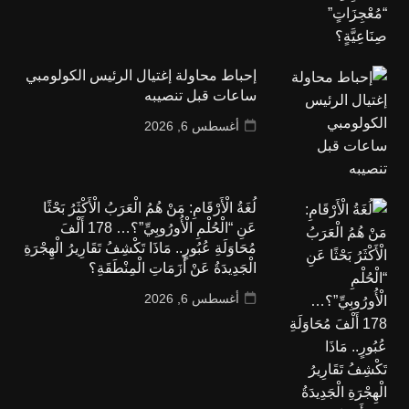
إحباط محاولة إغتيال الرئيس الكولومبي
ساعات قبل تنصيبه
أغسطس 6, 2026
لُغَةُ الْأَرْقَامِ: مَنْ هُمُ الْعَرَبُ الْأَكْثَرُ بَحْثًا
عَنِ “الْحُلْمِ الْأُورُوبِيِّ”؟… 178 أَلْفَ
مُحَاوَلَةِ عُبُورٍ.. مَاذَا تَكْشِفُ تَقَارِيرُ الْهِجْرَةِ
الْجَدِيدَةُ عَنْ أَزَمَاتِ الْمِنْطَقَةِ؟
أغسطس 6, 2026