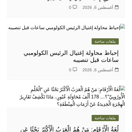
أغسطس 6, 2026
0
ملفات ساخنة
إحباط محاولة إغتيال الرئيس الكولومبي
ساعات قبل تنصيبه
أغسطس 6, 2026
0
ملفات ساخنة
لُغَةُ الْأَرْقَامِ: مَنْ هُمُ الْعَرَبُ الْأَكْثَرُ بَحْثًا عَنِ