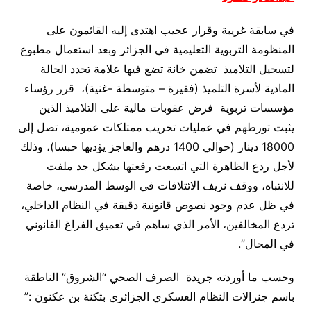
في سابقة غريبة وقرار عجيب اهتدى إليه القائمون على
المنظومة التربوية التعليمية في الجزائر وبعد استعمال مطبوع
لتسجيل التلاميذ
تضمن خانة تضع فيها علامة تحدد الحالة
المادية لأسرة التلميذ (فقيرة – متوسطة -غنية)، قرر رؤساء
مؤسسات تربوية فرض عقوبات مالية على التلاميذ الذين
يثبت تورطهم في عمليات تخريب ممتلكات عمومية، تصل إلى
18000 دينار (حوالي 1400 درهم والعاجز يؤديها حبسا)، وذلك
لأجل ردع الظاهرة التي اتسعت رقعتها بشكل جد ملفت
للانتباه، ووقف نزيف الائتلافات في الوسط المدرسي، خاصة
في ظل عدم وجود نصوص قانونية دقيقة في النظام الداخلي،
تردع المخالفين، الأمر الذي ساهم في تعميق الفراغ القانوني
في المجال”
.
وحسب ما أوردته جريدة الصرف الصحي “الشروق” الناطقة
باسم جنرالات النظام العسكري الجزائري بثكنة بن عكنون :”