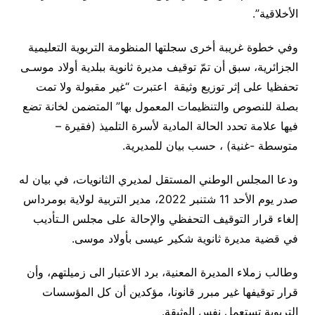
الأخلاقية”
.
وفي خطوة غريبة أخرى سجلتها المنظومة التربوية التعليمية
الجزائرية، سبق أن تمّ توقيف مديرة ثانوية ببلدية أولاد موسـى
تحفظيا على إثر توزيع وثيقة اعتبرت “غير مقبولة ولا تمت
بصلة للنصوص والتنظيمات المعمول بها” المتضمن لخانة تضع
فيها علامة تحدد الحالة المادية لأسرة التلميذ (فقيرة –
متوسطة -غنية) ، حسب بيان للمديرية.
ودعا المجلس الوطني المستقل لمديري الثانويات، في بيان له
صدر يوم الأحد 11 شتنبر 2022، مدير التربية لولاية بومرداس
إلغاء قرار التوقيف التحفظي والإحالة على مجلس الـتأديب
في قضية مديرة ثانوية شكير عيسى بأولاد موسى
.
وطالب زملاء المديرة المعنية، برد الاعتبار الى زميلتهم، وأن
قرار توقيفها غير مبرر قانونا، مؤكدين أن كل المؤسسات
التربوية تستعمل نفس الوثيقة
.