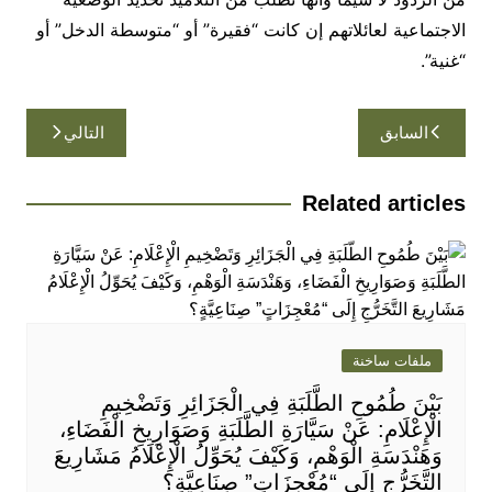
الاجتماعية لعائلاتهم إن كانت “فقيرة” أو “متوسطة الدخل” أو
“غنية”.
تصفّح
السابق
التالي
المقالات
Related articles
ملفات ساخنة
بَيْنَ طُمُوحِ الطَّلَبَةِ فِي الْجَزَائِرِ وَتَضْخِيمِ
الْإِعْلَامِ: عَنْ سَيَّارَةِ الطَّلَبَةِ وَصَوَارِيخِ الْفَضَاءِ،
وَهَنْدَسَةِ الْوَهْمِ، وَكَيْفَ يُحَوِّلُ الْإِعْلَامُ مَشَارِيعَ
التَّخَرُّجِ إِلَى “مُعْجِزَاتٍ” صِنَاعِيَّةٍ؟