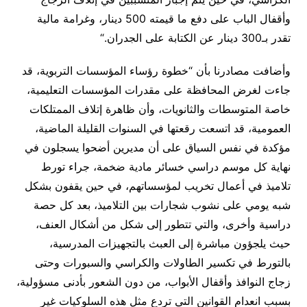
وأقفال الباب على دفع ما قيمته 500 دينار، وغرامة مالية
تقدر بـ300 دينار عن الكتابة على الجدران
.
“
وأضافت مصادرنا بأن “خطوة رؤساء المؤسسات التربوية، قد
جاءت لغرض المحافظة على مقدرات المؤسسات التعليمية،
خاصة المتوسطات والثانويات، وأن ظاهرة إتلاف الممتلكات
العمومية، قد اتسعت رقعتها في السنوات القليلة الماضية،
مؤكدة في نفس السياق على أن مديرين أضحوا يسجلون في
نهاية كل موسم دراسي خسائر مادية ضخمة، جراء تورط
تلاميذ في أعمال تخريب لمؤسساتهم، في حين يقفون بشكل
شبه يومي على نشوب شجارات بين التلاميذ، بعد كل حصة
دراسية وأخرى، والتي تتطور إلى شكل من أشكال العنف،
حيث يلجؤون مباشرة إلى العبث بالتجهيزات المدرسية،
بالتورط في تكسير الطاولات والكراسي والسبورات وحتى
زجاج النوافذ وأقفال الأبواب، من دون الشعور بأدنى مسؤولية،
بسبب انعدام القوانين التي تردع مثل هذه السلوكيات غير