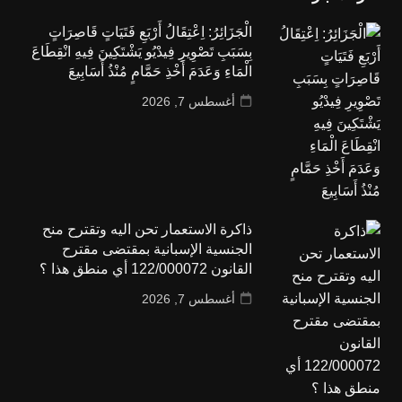
الْجَزَائِرُ: اِعْتِقَالُ أَرْبَعِ فَتَيَاتٍ قَاصِرَاتٍ
بِسَبَبِ تَصْوِيرِ فِيدْيُو يَشْتَكِينَ فِيهِ انْقِطَاعَ
الْمَاءِ وَعَدَمَ أَخْذِ حَمَّامٍ مُنْذُ أَسَابِيعَ
أغسطس 7, 2026
ذاكرة الاستعمار تحن اليه وتقترح منح
الجنسية الإسبانية بمقتضى مقترح
القانون 122/000072 أي منطق هذا ؟
أغسطس 7, 2026