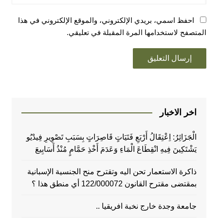
احفظ اسمي، بريدي الإلكتروني، والموقع الإلكتروني في هذا
المتصفح لاستخدامها المرة المقبلة في تعليقي.
اخر الاخبار
الْجَزَائِرُ: اِعْتِقَالُ أَرْبَعِ فَتَيَاتٍ قَاصِرَاتٍ بِسَبَبِ تَصْوِيرِ فِيدْيُو
يَشْتَكِينَ فِيهِ انْقِطَاعَ الْمَاءِ وَعَدَمَ أَخْذِ حَمَّامٍ مُنْذُ أَسَابِيعَ
ذاكرة الاستعمار تحن اليه وتقترح منح الجنسية الإسبانية
بمقتضى مقترح القانون 122/000072 أي منطق هذا ؟
جامعة وجدة خارج نخبة افريقيا ..