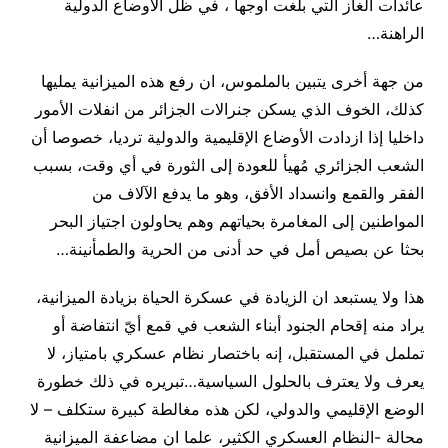
عائدات الغاز التي بلغت اوجها ، في ظل الأوضاع الدولية
الراهنة…
من جهة أخرى يتبين بالملموس، ان رفع هذه الميزانية يمليها
كذلك، الخوف الذي يسكن جنرالات الجزائر من انفلات الأمور
داخليا إذا ازدادت الأوضاع الإقليمية والدولية ترديا، خصوصا أن
الشعب الجزائري مُهيأ للعودة إلى الثورة في أي وقت، بسبب
الفقر والقمع وانسداد الأفق، وهو ما يدفع الآلاف من
المواطنين إلى المغامرة بحياتهم وهم يحاولون اجتياز البحر
بحثا عن بصيص أمل في حد أدنى من الحرية والطمأنينة…
هذا ولا يستبعد ان الزيادة في عسكرة الحياة بزيادة الميزانية،
يراد منه إقحام الجنود أبناء الشعب في قمع أيّ انتفاضة أو
تململ في المستقبل، إنه باختصار نظام عسكري بامتياز، لا
يعرف ولا يعترف بالحلول السياسية…تبريره في ذلك خطورة
الوضع الإقليمي والدولي، لكن هذه مغالطة كبيرة ستكلف – لا
محالة -النظام العسكري الكثير، علما ان مضاعفة الميزانية