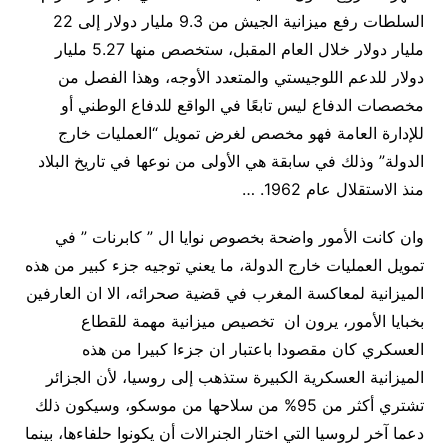
السلطات رفع ميزانية الجيش من 9.3 مليار دولار إلى 22
مليار دولار خلال العام المقبل، ستخصص منها 5.27 مليار
دولار للدعم اللوجيستي والمتعدد الأوجه، وهذا الفصل من
مخصصات الدفاع ليس تابعًا في الواقع للدفاع الوطني أو
للإدارة العامة فهو مخصص لغرض تمويل “العمليات خارج
الدولة” وذلك في سابقة هي الأولى من نوعها في تاريخ البلاد
منذ الاستقلال عام 1962. …
وان كانت الأمور واضحة بخصوص نوايا ال ” كابرنات ” في
تمويل العمليات خارج الدولة، ما يعني توجيه جزء كبير من هذه
الميزانية لمعاكسة المغرب في قضية صحرائه، الا ان العارفين
بخبايا الأمور، يرون ان تخصيص ميزانية مهمة للقطاع
العسكري كان مقصودا باعتبار ان جزءا كبيرا من هذه
الميزانية العسكرية الكبيرة ستذهب إلى روسيا، لأن الجزائر
تشتري أكثر من 95% من سلاحها من موسكو، وسيكون ذلك
دعما آخر لروسيا التي اختار الجنرالات أن يكونوا حلفاءها، بينما