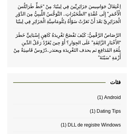
اِعْتِقَالُ جَوَاسِيسَ جَزَائِرِيِّينَ فِي لِيبْيَا: مِنْ “خَطِّ طَرَابُلُسَ
الْأَحْمَرِ” إِلَى عُقْدَةِ “الصُّخَيْرَاتِ.. التَّوَجُّسُ اللِّيبِيُّ مِنَ الدَّوْرِ
الْجَزَائِرِيِّ بَعْدَ أَنْ تَعَرَّتْ سَوْأَةُ دِبْلُومَاسِيَّةِ الْجَزَائِرِ فِي لِيبْيَا
الرَّصَاصُ الرَّقْمِيُّ: كَيْفَ تَفْضَحُ تَغْرِيدَةُ كَاهِنٍ إِسْبَانِيٍّ خَطَرَ
“الأَخْبَارِ الزَّائِفَةِ” عَلَى الجِوَارِ؟ أَوْ حِينَ يُغَرِّدُ رَجُلُ الدِّينِ
بِلُغَةِ المُدَافِعِ ثم يحذف التَغْرِيدَة ويعتذر..دُرُوسٌ قَاسِيَةٌ مِنْ
أَزْمَةِ “سَبْتَةَ”
فئات
(1)
Android
(1)
Dating Tips
(1)
DLL de registre Windows