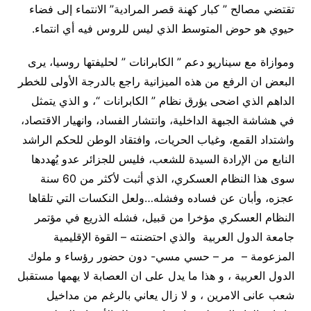
تقتضي مصالح ” كبار كهنة قصر المرادية” الانتماء إلى فضاء
حيوي هو حوض المتوسط الذي ليس للروس فيه أي انتماء.
وموازاة مع سيناريو دعم ” الكابرانات ” لحليفتها روسيا، يرى
البعض ان الرفع من هذه الميزانية راجع بالدرجة الأولى للخطر
الداهم الذي اضحى يؤرق نظام ” الكابرانات “، و الذي يتمثل
في هشاشة الجبهة الداخلية، وانتشار الفساد، وانهيار الاقتصاد،
واشتداد القمع، وغياب الحريات، وافتقاد الوطن للحكم الراشد
النابع من الإرادة السيدة للشعب، فليس للجزائر عدو يُهددها
سوى هذا النظام العسكري، الذي أثبت لأكثر من 60 سنة
عجزه، وأبان عن فساده وفشله…ولعل النكسات التي تلقاها
النظام العسكري مؤخرا من قبيل، فشله الذريع في مؤتمر
جامعة الدول العربية والذي احتضنته – القوة الإقليمية
المزعومة – مر – حسي مسي- دون حضور رؤساء و ملوك
الدول العربية ، و هذا ما يدل على ان العصابة لا يهمها مستقبل
شعب عانى الامرين ، و لا زال يعاني بالرغم من مداخيل