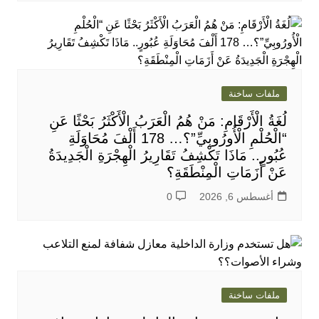
ملفات ساخنة
لُغَةُ الْأَرْقَامِ: مَنْ هُمُ الْعَرَبُ الْأَكْثَرُ بَحْثًا عَنِ
“الْحُلْمِ الْأُورُوبِيِّ”؟… 178 أَلْفَ مُحَاوَلَةِ
عُبُورٍ.. مَاذَا تَكْشِفُ تَقَارِيرُ الْهِجْرَةِ الْجَدِيدَةُ
عَنْ أَزَمَاتِ الْمِنْطَقَةِ؟
أغسطس 6, 2026
0
ملفات ساخنة