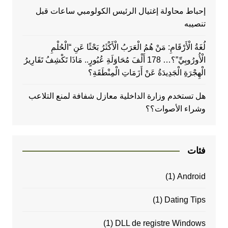
إحباط محاولة إغتيال الرئيس الكولومبي ساعات قبل
تنصيبه
لُغَةُ الْأَرْقَامِ: مَنْ هُمُ الْعَرَبُ الْأَكْثَرُ بَحْثًا عَنِ “الْحُلْمِ
الْأُورُوبِيِّ”؟… 178 أَلْفَ مُحَاوَلَةِ عُبُورٍ.. مَاذَا تَكْشِفُ تَقَارِيرُ
الْهِجْرَةِ الْجَدِيدَةُ عَنْ أَزَمَاتِ الْمِنْطَقَةِ؟
هل تستخدم وزارة الداخلية معازل شفافة لمنع التلاعب
وشراء الأصوات؟؟
فئات
(1)
Android
(1)
Dating Tips
(1)
DLL de registre Windows