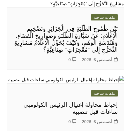
ملفات ساخنة
بَيْنَ طُمُوحِ الطَّلَبَةِ فِي الْجَزَائِرِ وَتَضْخِيمِ
الْإِعْلَامِ: عَنْ سَيَّارَةِ الطَّلَبَةِ وَصَوَارِيخِ الْفَضَاءِ،
وَهَنْدَسَةِ الْوَهْمِ، وَكَيْفَ يُحَوِّلُ الْإِعْلَامُ مَشَارِيعَ
التَّخَرُّجِ إِلَى “مُعْجِزَاتٍ” صِنَاعِيَّةٍ؟
أغسطس 6, 2026
0
ملفات ساخنة
إحباط محاولة إغتيال الرئيس الكولومبي
ساعات قبل تنصيبه
أغسطس 6, 2026
0