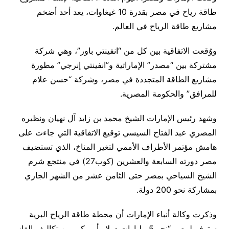
طاقة رياح في مصر بقدرة 10 غيغاوات، يعد أحد أضخم
مشاريع طاقة الرياح في العالم.
ووُقعت الاتفاقية بين كل من “انفينتي باور”، وهي شركة
مشتركة بين “مصدر” الإماراتية و”انفينتي إنرجي” مطورة
مشاريع الطاقة المتجددة في مصر، وشركة “حسن علام
للمرافق” والحكومة المصرية.
وشهد رئيس الإمارات الشيخ محمد بن زايد آل نهيان ونظيره
المصري عبد الفتاح السيسي توقيع الاتفاقية التي جاءت على
هامش مؤتمر الأطراف الأممي لتغير المناخ، الذي تستضيف
مصر دورته السابعة والعشرين (كوب27) في منتجع شرم
الشيخ السياحي بمصر حتى الثامن عشر من الشهر الجاري
بمشاركة نحو 200 دولة.
وذكرت وكالة أنباء الإمارات أن محطة طاقة الرياح البرية
ستوفر لمصر “نحو 5 مليارات دولار أمريكي من تكاليف الغاز