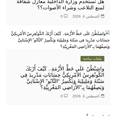
هل تستخدم وزارة الداخلية معازل شفافة
لمنع التلاعب وشراء الأصوات؟؟
أغسطس 6, 2026
0
ملفات ساخنة
واشِنْطُنُ عَلَى خَطِّ الأَزْمَةِ.. كَيْفَ أَرْبَكَ
الكُونْغِرِسُ الأَمْرِيكِيُّ حِسَابَاتِ مَدْرِيدَ فِي
سَبْتَةَ وَمَلِيلِيَةَ وَيَكْسِرُ “التَّابُو” الإِسْبَانِيَّ
وَيَصِفُهُمَا بِـ”الأَرَاضِي المَغْرِبِيَّةِ؟
أغسطس 6, 2026
0