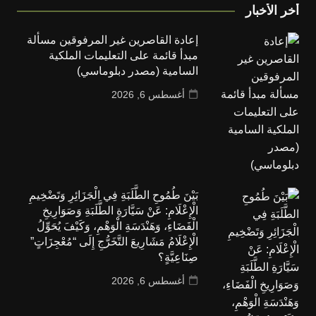
أخر الأخبار
إعادة القاصرين غير المرفوقين مسألة
مبدأ قائمة على التعليمات الملكية
السامية (مصدر دبلوماسي)
أغسطس 6, 2026
بَيْنَ طُمُوحِ الطَّلَبَةِ فِي الْجَزَائِرِ وَتَضْخِيمِ
الْإِعْلَامِ: عَنْ سَيَّارَةِ الطَّلَبَةِ وَصَوَارِيخِ
الْفَضَاءِ، وَهَنْدَسَةِ الْوَهْمِ، وَكَيْفَ يُحَوِّلُ
الْإِعْلَامُ مَشَارِيعَ التَّخَرُّجِ إِلَى “مُعْجِزَاتٍ”
صِنَاعِيَّةٍ؟
أغسطس 6, 2026