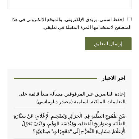
احفظ اسمي، بريدي الإلكتروني، والموقع الإلكتروني في هذا
المتصفح لاستخدامها المرة المقبلة في تعليقي.
اخر الاخبار
إعادة القاصرين غير المرفوقين مسألة مبدأ قائمة على
التعليمات الملكية السامية (مصدر دبلوماسي)
بَيْنَ طُمُوحِ الطَّلَبَةِ فِي الْجَزَائِرِ وَتَضْخِيمِ الْإِعْلَامِ: عَنْ سَيَّارَةِ
الطَّلَبَةِ وَصَوَارِيخِ الْفَضَاءِ، وَهَنْدَسَةِ الْوَهْمِ، وَكَيْفَ يُحَوِّلُ
الْإِعْلَامُ مَشَارِيعَ التَّخَرُّجِ إِلَى “مُعْجِزَاتٍ” صِنَاعِيَّةٍ؟