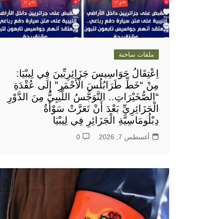
ملفات ساخنة
اِعْتِقَالُ جَوَاسِيسَ جَزَائِرِيِّينَ فِي لِيبْيَا:
مِنْ “خَطِّ طَرَابُلُسَ الْأَحْمَرِ” إِلَى عُقْدَةِ
“الصُّخَيْرَاتِ.. التَّوَجُّسُ اللِّيبِيُّ مِنَ الدَّوْرِ
الْجَزَائِرِيِّ بَعْدَ أَنْ تَعَرَّتْ سَوْأَةُ
دِبْلُومَاسِيَّةِ الْجَزَائِرِ فِي لِيبْيَا
أغسطس 7, 2026
0