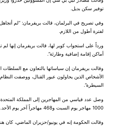
وقالت مصادر لبي بي سي إن المسؤولين حذروا وزيرة 
توفير سكن بديل.
وفي تصريح في البرلمان، قالت بريفرمان: “لم أتجاهل 
لفترة أطول من اللازم.
ورداً على استجواب كوبر لها، قالت بريفرمان إنها لم
أماكن إقامة إضافية وطارئة”.
وقالت بريفرمان إن سياساتها بالتعاون مع السلطات ا
الأشخاص الذين يحاولون عبور القنال، ووصفت النظام 
السيطرة”.
وصل عدد قياسي من المهاجرين إلى المملكة المتحدة 
1000 مهاجر يوم السبت و468 مهاجراً آخر يوم الأحد.
وقالت الحكومة إنه في يونيو/حزيران الماضي، كان هناك 63،089 طلب لجوء، بزيادة 77 في المئة عن عام 