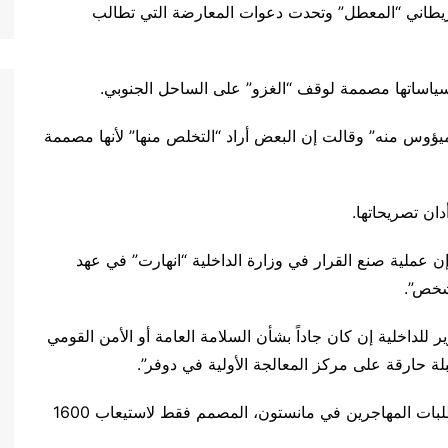
لبريطاني “المعطل” وتحدت دعوات المعارضة التي تطالب
ياساتها مصممة لوقف “الغزو” على الساحل الجنوبي.
ؤوس منه” وقالت إن البعض أراد “التخلص منها” لأنها مصممة
ان تصريحاتها.
ن عملية صنع القرار في وزارة الداخلية “انهارت” في عهد
شخص”.
للداخلية إن كان جاداً بشأن السلامة العامة أو الأمن القومي
لة حارقة على مركز المعالجة الأولية في دوفر”.
ويتم احتجاز حوالي 4000 شخص في مركز معالجة طلبات المهاجرين في مانستون، المصمم فقط لاستيعاب 1600