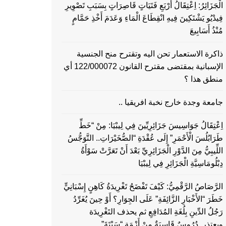
الْجَزَائِرُ: اِعْتِقَالُ أَرْبَعِ فَتَيَاتٍ قَاصِرَاتٍ بِسَبَبِ تَصْوِيرِ
فِيدْيُو يَشْتَكِينَ فِيهِ انْقِطَاعَ الْمَاءِ وَعَدَمَ أَخْذِ حَمَّامٍ
مُنْذُ أَسَابِيعَ
ذاكرة الاستعمار تحن اليه وتقترح منح الجنسية
الإسبانية بمقتضى مقترح القانون 122/000072 أي
منطق هذا ؟
جامعة وجدة خارج نخبة افريقيا ..
اِعْتِقَالُ جَوَاسِيسَ جَزَائِرِيِّينَ فِي لِيبْيَا: مِنْ “خَطِّ
طَرَابُلُسَ الْأَحْمَرِ” إِلَى عُقْدَةِ “الصُّخَيْرَاتِ.. التَّوَجُّسُ
اللِّيبِيُّ مِنَ الدَّوْرِ الْجَزَائِرِيِّ بَعْدَ أَنْ تَعَرَّتْ سَوْأَةُ
دِبْلُومَاسِيَّةِ الْجَزَائِرِ فِي لِيبْيَا
الرَّصَاصُ الرَّقْمِيُّ: كَيْفَ تَفْضَحُ تَغْرِيدَةُ كَاهِنٍ إِسْبَانِيٍّ
خَطَرَ “الأَخْبَارِ الزَّائِفَةِ” عَلَى الجِوَارِ؟ أَوْ حِينَ يُغَرِّدُ
رَجُلُ الدِّينِ بِلُغَةِ المُدَافِعِ ثم يحذف التَغْرِيدَة
ويعتذر..دُرُوسٌ قَاسِيَةٌ مِنْ أَزْمَةِ “سَبْتَةَ”