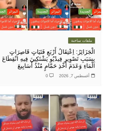
ملفات ساخنة
الْجَزَائِرُ: اِعْتِقَالُ أَرْبَعِ فَتَيَاتٍ قَاصِرَاتٍ
بِسَبَبِ تَصْوِيرِ فِيدْيُو يَشْتَكِينَ فِيهِ انْقِطَاعَ
الْمَاءِ وَعَدَمَ أَخْذِ حَمَّامٍ مُنْذُ أَسَابِيعَ
أغسطس 7, 2026
0