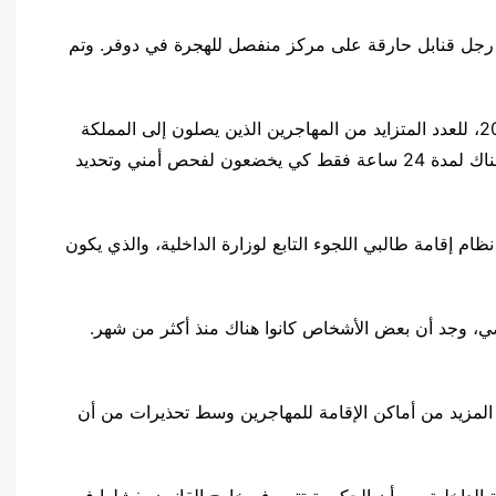
ى رجل قنابل حارقة على مركز منفصل للهجرة في دوفر. وتم
وتم افتتاح المركز في مانستون في فبراير/شباط 2022، للعدد المتزايد من المهاجرين الذين يصلون إلى المملكة
المتحدة في قوارب صغيرة، ويفترض أن يظل الناس هناك لمدة 24 ساعة فقط كي يخضعون لفحص أمني وتحديد
ام إقامة طالبي اللجوء التابع لوزارة الداخلية، والذي يكون
ضي، وجد أن بعض الأشخاص كانوا هناك منذ أكثر من شهر.
ر المزيد من أماكن الإقامة للمهاجرين وسط تحذيرات من أن