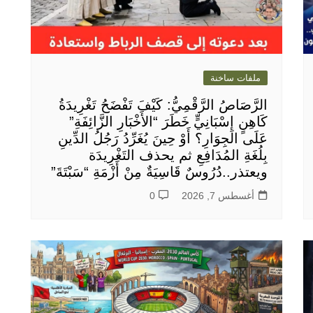
ملفات ساخنة
الرَّصَاصُ الرَّقْمِيُّ: كَيْفَ تَفْضَحُ تَغْرِيدَةُ
كَاهِنٍ إِسْبَانِيٍّ خَطَرَ “الأَخْبَارِ الزَّائِفَةِ”
عَلَى الجِوَارِ؟ أَوْ حِينَ يُغَرِّدُ رَجُلُ الدِّينِ
بِلُغَةِ المُدَافِعِ ثم يحذف التَغْرِيدَة
ويعتذر..دُرُوسٌ قَاسِيَةٌ مِنْ أَزْمَةِ “سَبْتَةَ”
أغسطس 7, 2026
0