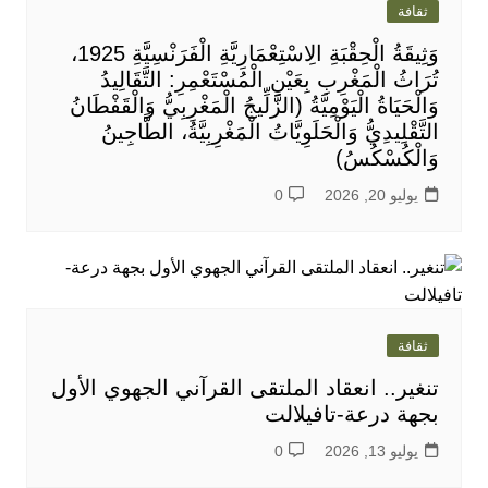
ثقافة
وَثِيقَةُ الْحِقْبَةِ الِاسْتِعْمَارِيَّةِ الْفَرَنْسِيَّةِ 1925،
تُرَاثُ الْمَغْرِبِ بِعَيْنِ الْمُسْتَعْمِرِ: التَّقَالِيدُ
وَالْحَيَاةُ الْيَوْمِيَّةُ (الزَّلِّيجُ الْمَغْرِبِيُّ وَالْقَفْطَانُ
التَّقْلِيدِيُّ وَالْحَلَوِيَّاتُ الْمَغْرِبِيَّةُ، الطَّاجِينُ
وَالْكُسْكُسُ)
يوليو 20, 2026
0
ثقافة
تنغير.. انعقاد الملتقى القرآني الجهوي الأول
بجهة درعة-تافيلالت
يوليو 13, 2026
0