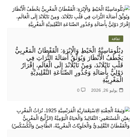
ثقافة
دِبْلُومَاسِيَّةُ الْخَيْطِ وَالْإِبْرَةِ: الْقَفْطَانُ الْمَغْرِبِيُّ
يَخْطَفُ الْأَنْظَارَ وَيُوَثِّقُ أَصَالَةَ التُّرَاثِ فِي
قَلْبِ تَايْلَانْدَ، وَمِنْ تَايْلَانْدَ إِلَى الْعَالَمِ، إِقْرَارٌ
دَوْلِيٌّ بِأَصَالَةِ وَجُذُورِ الصِّنَاعَةِ التَّقْلِيدِيَّةِ
الْمَغْرِبِيَّةِ
يوليو 26, 2026
0