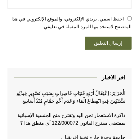
احفظ اسمي، بريدي الإلكتروني، والموقع الإلكتروني في هذا
المتصفح لاستخدامها المرة المقبلة في تعليقي.
اخر الاخبار
الْجَزَائِرُ: اِعْتِقَالُ أَرْبَعِ فَتَيَاتٍ قَاصِرَاتٍ بِسَبَبِ تَصْوِيرِ فِيدْيُو
يَشْتَكِينَ فِيهِ انْقِطَاعَ الْمَاءِ وَعَدَمَ أَخْذِ حَمَّامٍ مُنْذُ أَسَابِيعَ
ذاكرة الاستعمار تحن اليه وتقترح منح الجنسية الإسبانية
بمقتضى مقترح القانون 122/000072 أي منطق هذا ؟
جامعة وجدة خارج نخبة افريقيا ..