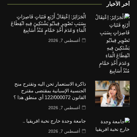
أخر الأخبار
الْجَزَائِرُ: اِعْتِقَالُ أَرْبَعِ فَتَيَاتٍ قَاصِرَاتٍ
بِسَبَبِ تَصْوِيرِ فِيدْيُو يَشْتَكِينَ فِيهِ انْقِطَاعَ
الْمَاءِ وَعَدَمَ أَخْذِ حَمَّامٍ مُنْذُ أَسَابِيعَ
أغسطس 7, 2026
ذاكرة الاستعمار تحن اليه وتقترح منح
الجنسية الإسبانية بمقتضى مقترح
القانون 122/000072 أي منطق هذا ؟
أغسطس 7, 2026
جامعة وجدة خارج نخبة افريقيا ..
أغسطس 7, 2026