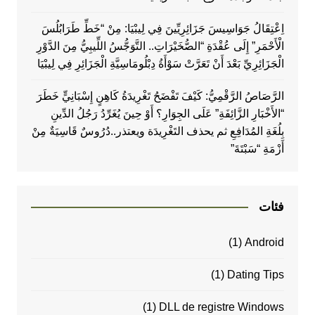
اِعْتِقَالُ جَوَاسِيسَ جَزَائِرِيِّينَ فِي لِيبْيَا: مِنْ “خَطِّ طَرَابُلُسَ
الْأَحْمَرِ” إِلَى عُقْدَةِ “الصُّخَيْرَاتِ.. التَّوَجُّسُ اللِّيبِيُّ مِنَ الدَّوْرِ
الْجَزَائِرِيِّ بَعْدَ أَنْ تَعَرَّتْ سَوْأَةُ دِبْلُومَاسِيَّةِ الْجَزَائِرِ فِي لِيبْيَا
الرَّصَاصُ الرَّقْمِيُّ: كَيْفَ تَفْضَحُ تَغْرِيدَةُ كَاهِنٍ إِسْبَانِيٍّ خَطَرَ
“الأَخْبَارِ الزَّائِفَةِ” عَلَى الجِوَارِ؟ أَوْ حِينَ يُغَرِّدُ رَجُلُ الدِّينِ
بِلُغَةِ المُدَافِعِ ثم يحذف التَغْرِيدَة ويعتذر..دُرُوسٌ قَاسِيَةٌ مِنْ
أَزْمَةِ “سَبْتَةَ”
فئات
(1)
Android
(1)
Dating Tips
(1)
DLL de registre Windows