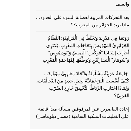
والعنف
بعد التحركات المريبة لعصابة السوء على الحدود…
ماذا تريد الجزائر من المغرب؟؟
زَوْبَعَةٌ فِي مَدْرِيدَ وَتَخَبُّطٌ فِي الْمُرَادِيَّةِ: النِّظَامُ
الْجَزَائِرِيُّ الْمَهْوُوسُ بِنَجَاحَاتِ الْمَغْرِبِ، يَكتَرِي
أَحْزَابَ إِسْبَانِيَا “فُوكْس” الْيَمِينِيَّ وَ”بُودِيمُوس”
وَ”سُومَار” الْيَسَارِيَّيْنِ وَيُوَظِّفُهَا لِمُهَاجَمَةِ الْمَغْرِبِ
جَامِعَةٌ عَرَبِيِّةٌ مَشْلُولَةٌ وَاتِّحَادٌ مَغَارِبِيٌّ مَوْؤُودٌ…
كَيْفَ أَسَّسَتِ الْبَرَاغْمَاتِيَّةُ لِجِيلٍ جَدِيدٍ مِنَ التَّحَالُفَاتِ،
وَلِمَاذَا اخْتَارَتِ الرِّبَاطُ التَّحْلِيقَ خَارِجَ السِّرْبِ
الْعَرَبِيِّ؟
إعادة القاصرين غير المرفوقين مسألة مبدأ قائمة
على التعليمات الملكية السامية (مصدر دبلوماسي)