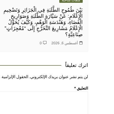
ملفات ساخنة
بَيْنَ طُمُوحِ الطَّلَبَةِ فِي الْجَزَائِرِ وَتَضْخِيمِ
الْإِعْلَامِ: عَنْ سَيَّارَةِ الطَّلَبَةِ وَصَوَارِيخِ
الْفَضَاءِ، وَهَنْدَسَةِ الْوَهْمِ، وَكَيْفَ يُحَوِّلُ
الْإِعْلَامُ مَشَارِيعَ التَّخَرُّجِ إِلَى “مُعْجِزَاتٍ”
صِنَاعِيَّةٍ؟
أغسطس 6, 2026
0
اترك تعليقاً
لن يتم نشر عنوان بريدك الإلكتروني.
الحقول الإلزامية م
التعليق
*