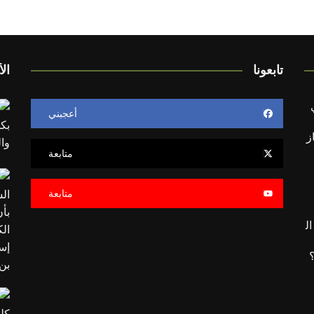
تابعونا
الأ
أعجبني
ز
متابعة
متابعة
ل
؟