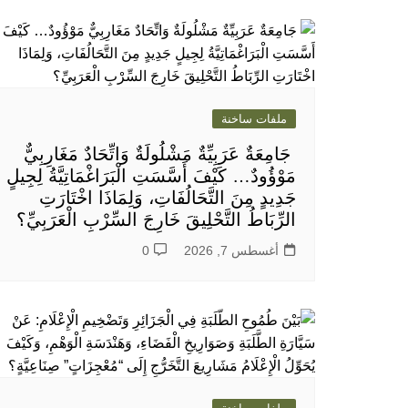
ملفات ساخنة
جَامِعَةٌ عَرَبِيِّةٌ مَشْلُولَةٌ وَاتِّحَادٌ مَغَارِبِيٌّ
مَوْؤُودٌ… كَيْفَ أَسَّسَتِ الْبَرَاغْمَاتِيَّةُ لِجِيلٍ
جَدِيدٍ مِنَ التَّحَالُفَاتِ، وَلِمَاذَا اخْتَارَتِ
الرِّبَاطُ التَّحْلِيقَ خَارِجَ السِّرْبِ الْعَرَبِيِّ؟
أغسطس 7, 2026
0