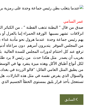
عمر السامي
صدق من قال ” البطنة تذهب الفطنة ” ، من الكبائر ا
انزلاقات تشهر بسببها الورقة الحمراء إما بالعزل أو
يهم رئيس جماعة وجدة عندما هرول نحو مأدبة غداء ب
من المجلس الموقر يتدبرون أمرهم دون مراعاة أدنى ال
ترفع عند كل اختتام لدورات المجلس للسدة العالية ب
بغريب أن يصدر مثل هكذا حدث من رئيس لا يرد طلب 
لكل أنواع أطباق الأكل وهذه ميزة ينفرد بها في الو
من يطبق المثل العامي القائل: “قالو الزردة في بغداد، ق
والسؤال الذي يفرض نفسه في مثل هذه النازلات، هل
تستعجل بأخذ قرار يليق بمستوى الخطأ الجسيم الذي و
تصفّح
السابق
المقالات