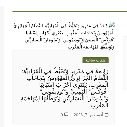
ملفات ساخنة
زَوْبَعَةٌ فِي مَدْرِيدَ وَتَخَبُّطٌ فِي الْمُرَادِيَّةِ:
النِّظَامُ الْجَزَائِرِيُّ الْمَهْوُوسُ بِنَجَاحَاتِ
الْمَغْرِبِ، يَكتَرِي أَحْزَابَ إِسْبَانِيَا
“فُوكْس” الْيَمِينِيَّ وَ”بُودِيمُوس”
وَ”سُومَار” الْيَسَارِيَّيْنِ وَيُوَظِّفُهَا لِمُهَاجَمَةِ
الْمَغْرِبِ
أغسطس 7, 2026
0