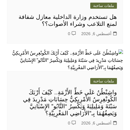
ملفات ساخنة
هل تستخدم وزارة الداخلية معازل شفافة
لمنع التلاعب وشراء الأصوات؟؟
أغسطس 6, 2026
0
ملفات ساخنة
واشِنْطُنُ عَلَى خَطِّ الأَزْمَةِ.. كَيْفَ أَرْبَكَ
الكُونْغِرِسُ الأَمْرِيكِيُّ حِسَابَاتِ مَدْرِيدَ فِي
سَبْتَةَ وَمَلِيلِيَةَ وَيَكْسِرُ “التَّابُو” الإِسْبَانِيَّ
وَيَصِفُهُمَا بِـ”الأَرَاضِي المَغْرِبِيَّةِ؟
أغسطس 6, 2026
0