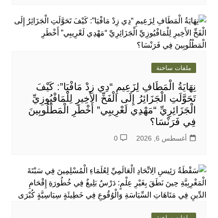
ملفات ساخنة
نِهَايَةُ الْمَطَافِ لِزَعِيمِ “دِي زِدْ مَافْيَا”: كَيْفَ
تَحَوَّلَتِ الْجَزَائِرُ إِلَى الْفَخِّ الأَخِيرِ لِلْمَافْيُوزِيِّ
الْجَزَائِرِيِّ “مَهْدِي لَعْرِيبِي” أَخْطَرِ الْمَطْلُوبِينَ
فِي فَرَنْسَا؟
أغسطس 6, 2026
0
ملفات ساخنة