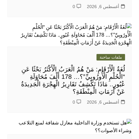
أغسطس 6, 2026
0
ملفات ساخنة
لُغَةُ الْأَرْقَامِ: مَنْ هُمُ الْعَرَبُ الْأَكْثَرُ بَحْثًا عَنِ
“الْحُلْمِ الْأُورُوبِيِّ”؟… 178 أَلْفَ مُحَاوَلَةِ
عُبُورٍ.. مَاذَا تَكْشِفُ تَقَارِيرُ الْهِجْرَةِ الْجَدِيدَةُ
عَنْ أَزَمَاتِ الْمِنْطَقَةِ؟
أغسطس 6, 2026
0