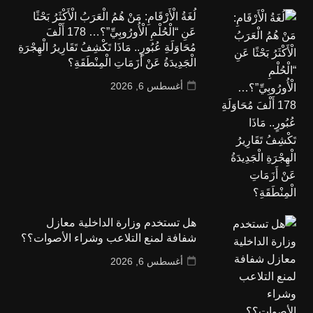
لُغَةُ الْأَرْقَامِ: مَنْ هُمُ الْعَرَبُ الْأَكْثَرُ بَحْثًا
عَنِ “الْحُلْمِ الْأُورُوبِيِّ”؟… 178 أَلْفَ
مُحَاوَلَةِ عُبُورٍ.. مَاذَا تَكْشِفُ تَقَارِيرُ الْهِجْرَةِ
الْجَدِيدَةُ عَنْ أَزَمَاتِ الْمِنْطَقَةِ؟
أغسطس 6, 2026
هل تستخدم وزارة الداخلية معازل
شفافة لمنع التلاعب وشراء الأصوات؟؟
أغسطس 6, 2026