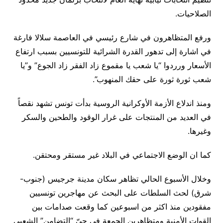
الصلاحيات.
ورفع المتظاهرون في شارع رئيسي في العاصمة سلالا فارغة
في اشارة إلى تدهور القدرة الشرائية للتونسيين بسبب ارتفاع
الأسعار ورردوا “يا شعب يا مقموع زاد الفقر زاد الجوع” و”يا
شعب ثورة ثورة على حقك المنهوب”.
ومنذ اندلاع الأزمة الأوكرانية الروسية بدأت تونس تشهد نقصاً
في العديد من المنتجات على غرار الوقود والطحين والسكر
وغيرها.
كما ان الوضع الاجتماعي في البلاد غير مستقر ومحتقن.
وخلال الأسبوع الحالي تظاهر سكان مدينة جرجيس (جنوب-
شرق) لحث السلطات على البحث عن مهاجرين تونسيين
مفقودين منذ اكثر من اسبوعين كما وقعت صدامات بين
القوات الأمنية ومتظاهرين الجمعة في حيّ “التضامن” الشعبي