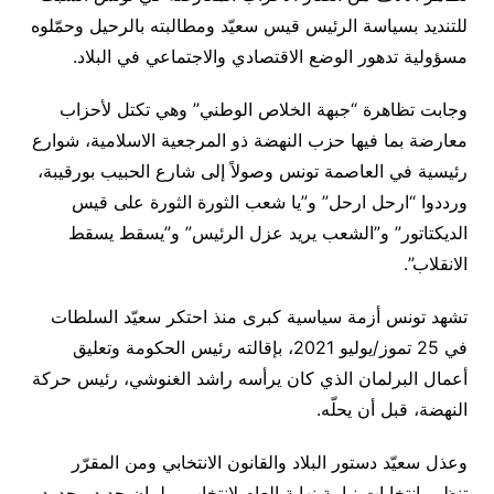
للتنديد بسياسة الرئيس قيس سعيّد ومطالبته بالرحيل وحمّلوه
مسؤولية تدهور الوضع الاقتصادي والاجتماعي في البلاد.
وجابت تظاهرة “جبهة الخلاص الوطني” وهي تكتل لأحزاب
معارضة بما فيها حزب النهضة ذو المرجعية الاسلامية، شوارع
رئيسية في العاصمة تونس وصولاً إلى شارع الحبيب بورقيبة،
ورددوا “ارحل ارحل” و”يا شعب الثورة الثورة على قيس
الديكتاتور” و”الشعب يريد عزل الرئيس” و”يسقط يسقط
الانقلاب”.
تشهد تونس أزمة سياسية كبرى منذ احتكر سعيّد السلطات
في 25 تموز/يوليو 2021، بإقالته رئيس الحكومة وتعليق
أعمال البرلمان الذي كان يرأسه راشد الغنوشي، رئيس حركة
النهضة، قبل أن يحلّه.
وعذل سعيّد دستور البلاد والقانون الانتخابي ومن المقرّر
تنظيم انتخابات نيابية نهاية العام لانتخاب برلمان جديد محدود