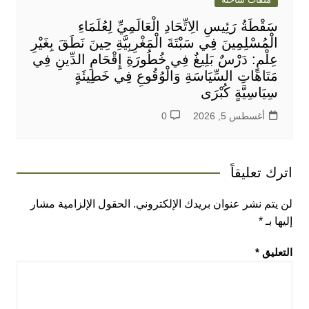
سَقْطَةُ رَئِيسِ الِاتِّحَادِ الْعَالَمِيِّ لِعُلَمَاءِ
الْمُسْلِمِينَ فِي سَبْتَةَ الْمَغْرِبِيَّةِ حِينَ نَطَقَ بِغَيْرِ
عِلْمٍ: دَرْسٌ بَلِيغٌ فِي خُطُورَةِ إِقْحَامِ الدِّينِ فِي
مَتَاهَاتِ السِّيَاسَةِ وَالْوُقُوعِ فِي خَطِيئَةٍ
سِيَاسِيَّةٍ كُبْرَى
أغسطس 5, 2026
0
اترك تعليقاً
لن يتم نشر عنوان بريدك الإلكتروني.
الحقول الإلزامية مشار
إليها بـ
*
التعليق
*