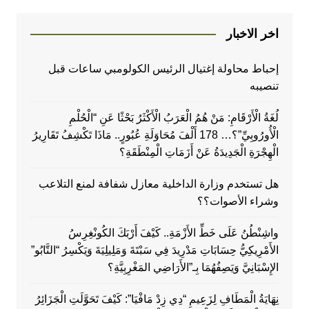
اخر الاخبار
إحباط محاولة إغتيال الرئيس الكولومبي ساعات قبل
تنصيبه
لُغَةُ الْأَرْقَامِ: مَنْ هُمُ الْعَرَبُ الْأَكْثَرُ بَحْثًا عَنِ “الْحُلْمِ
الْأُورُوبِيِّ”؟… 178 أَلْفَ مُحَاوَلَةِ عُبُورٍ.. مَاذَا تَكْشِفُ تَقَارِيرُ
الْهِجْرَةِ الْجَدِيدَةُ عَنْ أَزَمَاتِ الْمِنْطَقَةِ؟
هل تستخدم وزارة الداخلية معازل شفافة لمنع التلاعب
وشراء الأصوات؟؟
واشِنْطُنُ عَلَى خَطِّ الأَزْمَةِ.. كَيْفَ أَرْبَكَ الكُونْغِرِسُ
الأَمْرِيكِيُّ حِسَابَاتِ مَدْرِيدَ فِي سَبْتَةَ وَمَلِيلِيَةَ وَيَكْسِرُ “التَّابُو”
الإِسْبَانِيَّ وَيَصِفُهُمَا بِـ”الأَرَاضِي المَغْرِبِيَّةِ؟
نِهَايَةُ الْمَطَافِ لِزَعِيمِ “دِي زِدْ مَافْيَا”: كَيْفَ تَحَوَّلَتِ الْجَزَائِرُ