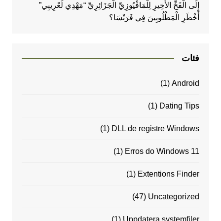
إِلَى الْفَخِّ الأَخِيرِ لِلْمَافْيُوزِيِّ الْجَزَائِرِيِّ “مَهْدِي لَعْرِيبِي”
أَخْطَرِ الْمَطْلُوبِينَ فِي فَرَنْسَا؟
فئات
(1)
Android
(1)
Dating Tips
(1)
DLL de registre Windows
(1)
Erros do Windows 11
(1)
Extentions Finder
(47)
Uncategorized
(1)
Uppdatera systemfiler