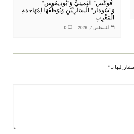
“فُوكْس” الْيَمِينِيَّ وَ”بُودِيمُوس”
وَ”سُومَار” الْيَسَارِيَّيْنِ وَيُوَظِّفُهَا لِمُهَاجَمَةِ
الْمَغْرِبِ
أغسطس 7, 2026
0
شار إليها بـ
*