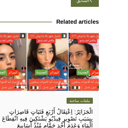
السابق
المقالات
Related articles
ملفات ساخنة
الْجَزَائِرُ: اِعْتِقَالُ أَرْبَعِ فَتَيَاتٍ قَاصِرَاتٍ
بِسَبَبِ تَصْوِيرِ فِيدْيُو يَشْتَكِينَ فِيهِ انْقِطَاعَ
الْمَاءِ وَعَدَمَ أَخْذِ حَمَّامٍ مُنْذُ أَسَابِيعَ