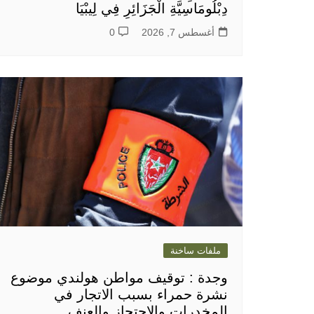
دِبْلُومَاسِيَّةِ الْجَزَائِرِ فِي لِيبْيَا
أغسطس 7, 2026
0
ملفات ساخنة
وجدة : توقيف مواطن هولندي موضوع
نشرة حمراء بسبب الاتجار في
المخدرات والاحتجاز والعنف