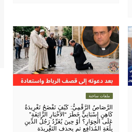
ملفات ساخنة
الرَّصَاصُ الرَّقْمِيُّ: كَيْفَ تَفْضَحُ تَغْرِيدَةُ
كَاهِنٍ إِسْبَانِيٍّ خَطَرَ “الأَخْبَارِ الزَّائِفَةِ”
عَلَى الجِوَارِ؟ أَوْ حِينَ يُغَرِّدُ رَجُلُ الدِّينِ
بِلُغَةِ المُدَافِعِ ثم يحذف التَغْرِيدَة