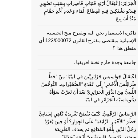
الْجَزَائِرُ: اِعْتِقَالُ أَرْبَعِ فَتَيَاتٍ قَاصِرَاتٍ بِسَبَبِ تَصْوِيرِ
فِيدْيُو يَشْتَكِينَ فِيهِ انْقِطَاعَ الْمَاءِ وَعَدَمَ أَخْذِ حَمَّامٍ
مُنْذُ أَسَابِيعَ
ذاكرة الاستعمار تحن اليه وتقترح منح الجنسية
الإسبانية بمقتضى مقترح القانون 122/000072 أي
منطق هذا ؟
جامعة وجدة خارج نخبة افريقيا ..
اِعْتِقَالُ جَوَاسِيسَ جَزَائِرِيِّينَ فِي لِيبْيَا: مِنْ “خَطِّ
طَرَابُلُسَ الْأَحْمَرِ” إِلَى عُقْدَةِ “الصُّخَيْرَاتِ.. التَّوَجُّسُ
اللِّيبِيُّ مِنَ الدَّوْرِ الْجَزَائِرِيِّ بَعْدَ أَنْ تَعَرَّتْ سَوْأَةُ
دِبْلُومَاسِيَّةِ الْجَزَائِرِ فِي لِيبْيَا
الرَّصَاصُ الرَّقْمِيُّ: كَيْفَ تَفْضَحُ تَغْرِيدَةُ كَاهِنٍ إِسْبَانِيٍّ
خَطَرَ “الأَخْبَارِ الزَّائِفَةِ” عَلَى الجِوَارِ؟ أَوْ حِينَ يُغَرِّدُ
رَجُلُ الدِّينِ بِلُغَةِ المُدَافِعِ ثم يحذف التَغْرِيدَة
ويعتذر..دُرُوسٌ قَاسِيَةٌ مِنْ أَزْمَةِ “سَبْتَةَ”