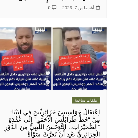
أغسطس 7, 2026
0
ملفات ساخنة
اِعْتِقَالُ جَوَاسِيسَ جَزَائِرِيِّينَ فِي لِيبْيَا:
مِنْ “خَطِّ طَرَابُلُسَ الْأَحْمَرِ” إِلَى عُقْدَةِ
“الصُّخَيْرَاتِ.. التَّوَجُّسُ اللِّيبِيُّ مِنَ الدَّوْرِ
الْجَزَائِرِيِّ بَعْدَ أَنْ تَعَرَّتْ سَوْأَةُ