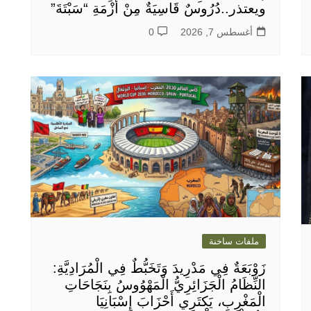
ويعتذر..دُرُوسٌ قَاسِيَةٌ مِنْ أَزْمَةِ “سَبْتَةَ”
أغسطس 7, 2026
0
ملفات ساخنة
زَوْبَعَةٌ فِي مَدْرِيدَ وَتَخَبُّطٌ فِي الْمُرَادِيَّةِ:
النِّظَامُ الْجَزَائِرِيُّ الْمَهْوُوسُ بِنَجَاحَاتِ
الْمَغْرِبِ، يَكتَرِي أَحْزَابَ إِسْبَانِيَا