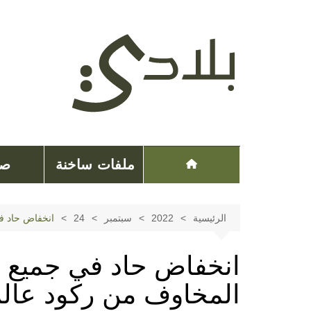
لتجاوز
لى
لمحتوى
ملفات ساخنة
صح
الرئيسية
2022
سبتمبر
24
انخفاض حاد ف
انخفاض حاد في جميع أ
المخاوف من ركود عال