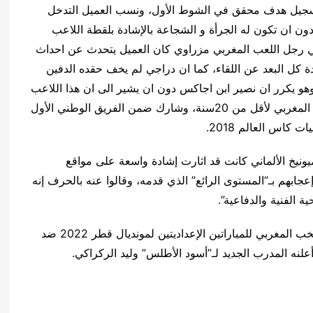
تسجيل هدف محقق في الشوط الأول، ونسب العميل التدخل
ن ان تكون له الجرأة و الشجاعة بالإشادة بلقطة اللاعب
في رجل اللعب المغربي مزراوي كان العميل يتحدث عن احداث
يدة كل البعد عن اللقاء، كما ان دراجي لم يخف حقده الدفين
وهو يكرر ان نصير ابن اجاكس دون ان يشير الى ان هذا اللاعب
هو مغربي قح ابن مدينة تطوان لعب للمنتخب الوطني المغربي لأقل من 20سنة، وشارك ضمن الفريق الوطني الأول
كاس العالم 2018.
ونيخ الألماني كانت قد اثارت إشادة واسعة على مواقع
ابهم بـ”المستوى الرائع” الذي قدمه، وقالوا عنه بالحرف إنه
ة الفنية والدفاعية”.
يشار إلى أن نصير مزراوي سيشارك في تشكيلة المنتخب المغربي للمباراتين الإعداديتين لمونديال قطر 2022 ضد
 أعلنه المدرب الجديد لـ”أسود الأطلس” وليد الركراكي.