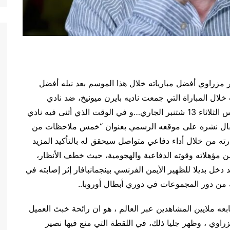
 مزراوي أفضل مبارياته خلال هذا الموسم بعد نيله أفضل
مال المراوغات خلال المباراة التي جمعت ناديه بايرن ميونيخ، ضد نادي
برشلونة الاسباني والتي احتضنها ملعب ميونيخ ليلة أمس الثلاثاء 13 شتنبر الجاري…و في الوقت الذي أثنى فيه نادي
ي مقال نشره على موقعه الرسمي بعنوان “خمس ملاحظات من
رته من خلال أداء دفاعي متواصل سيحقق له بالتأكيد المزيد
ن مؤهلاته وقوته الدفاعية والهجومية، حيث خطف الأنظار،
دخل بديلا للظهير الأيمن الفرنسي بينجمانبافار إثر إصابته في
 تابعه ملايين المشاهدين عبر العالم ، هو ان رائحة خبث العميل
اوي ، وظهر جليا ذلك، في اللقطة التي منع فيها نصير