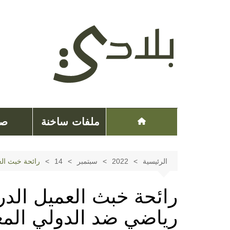
لتجاوز
لى
لمحتوى
ملفات ساخنة
صح
الرئيسية
2022
سبتمبر
14
رائحة خبث ال
رائحة خبث العميل الد
رياضي ضد الدولي الم