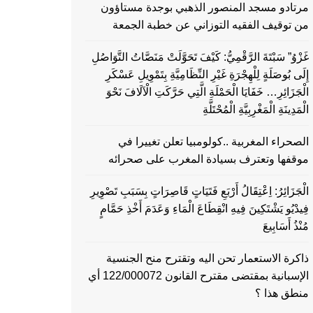
مرتادو مسجد المنصور الذهبي بوجدة مستاؤون
من توقيف الفقيه التوزاني عن خطبة الجمعة
غَزْوُ” سَبْتَةَ الرَّقْمِيُّ: كَيْفَ تَحَوَّلَتْ مَنَصَّاتُ التَّوَاصُلِ
إِلَى بُوصَلَةٍ لِلْهِجْرَةِ غَيْرِ النِّظَامِيَّةِ بِتَمْوِيلِ عَسْكَرِ
الْجَزَائِرِ… خَفَايَا الْحَمْلَةِ الَّتِي حَرَّكَتِ الْآلَافَ نَحْوَ
الْمَدِينَةِ الْمَغْرِبِيَّةِ الْمُحْتَلَّةِ
الصحراء المغربية ..كولومبيا تعلن تغييرا في
موقفها وتعترف بسيادة المغرب على صحرائه
الْجَزَائِرُ: اِعْتِقَالُ أَرْبَعِ فَتَيَاتٍ قَاصِرَاتٍ بِسَبَبِ تَصْوِيرِ
فِيدْيُو يَشْتَكِينَ فِيهِ انْقِطَاعَ الْمَاءِ وَعَدَمَ أَخْذِ حَمَّامٍ
مُنْذُ أَسَابِيعَ
ذاكرة الاستعمار تحن اليه وتقترح منح الجنسية
الإسبانية بمقتضى مقترح القانون 122/000072 أي
منطق هذا ؟