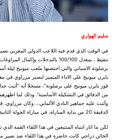
سليم الهواري
في الوقت الذي قدم فيه اللاعب الدولي المغربي نصير
تنقيط ، بمعدل 100/100 بالتدخلات وإك
بايرن ميونيخ على الاداء المتميز لنصير مزراوي ف
فوز بايرن ميونيخ على برشلونة”، مسجلا أنه “أثبت جدا
من الدقائق في التشكيلة الأساسية”. وذلك لما اظهرهم
وأثنت عليه جماهير النادي الألماني… وكان مزراوي، قد 
الدقيقة 20 من بداية المباراة، في مباراة الجولة الثانية من دور المجموعات في دوري أبطال أوروبا..
لكن ما اثار انتباه المتتبعين في هدا اللقاء القمة الذي
الخائن دراجي كانت حاضرة في هذا اللقاء ضد نصير مزر