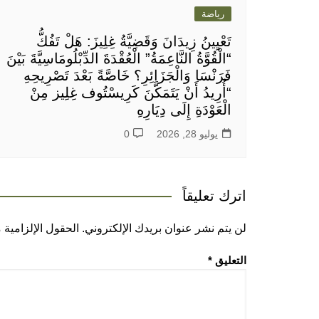
رياضة
تَعْيِينُ زِيدَانَ وَقَضِيَّةُ غِلِيزَ: هَلْ تَفُكُّ
“الْقُوَّةُ النَّاعِمَةُ” الْعُقْدَةَ الدِّبْلُومَاسِيَّةَ بَيْنَ
فَرَنْسَا وَالْجَزَائِرِ؟ خَاصَّةً بَعْدَ تَصْرِيحِهِ
“أُرِيدُ أَنْ يَتَمَكَّنَ كَرِيسْتُوف غِلِيز مِنْ
الْعَوْدَةِ إِلَى دِيَارِهِ
يوليو 28, 2026
0
اترك تعليقاً
لن يتم نشر عنوان بريدك الإلكتروني.
الحقول الإلزامية م
التعليق
*