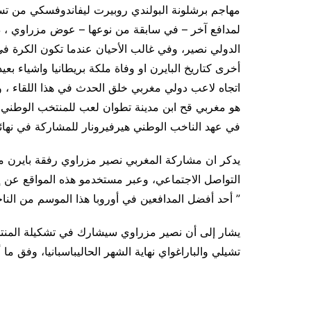
مهاجم برشلونة البولندي روبيرت ليفاندوفسكي من 
لمدافع آخر – في سابقة من نوعها – عوض مزراوي ، دو
الدولي نصير، وفي غالب الأحيان عندما تكون الكرة 
أخرى كتاريخ البايرن او وفاة ملكة بريطانيا واشياء بع
اتجاه لاعب دولي مغربي خلق الحدث في هذا اللقاء ، 
في عهد الناخب الوطني هيرفيرونار للمشاركة في نهائيات 
يدكر ان مشاركة المغربي نصير مزراوي رفقة بايرن مي
التواصل الاجتماعي، وعبر مستخدمو هذه المواقع عن إعج
” أحد أفضل المدافعين في أوروبا هذا الموسم من الناحي
تشيلي والباراغواي نهاية الشهر الحاليباسبانيا، وفق ما