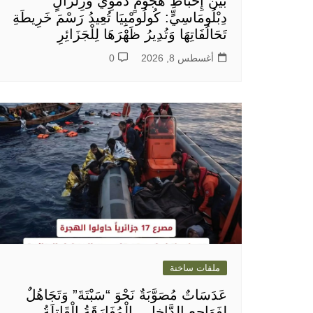
بَيْنَ إِحْبَاطِ هُجُومٍ دَمَوِيٍّ وَزِلْزَالٍ
دِبْلُومَاسِيٍّ: كُولُومْبِيَا تُعِيدُ رَسْمَ خَرِيطَةِ
تَحَالُفَاتِهَا وَتُدِيرُ ظَهْرَهَا لِلْجَزَائِرِ
أغسطس 8, 2026
0
ملفات ساخنة
عَدَسَاتٌ مُصَوَّبَةٌ نَحْوَ “سَبْتَةَ” وَتَجَاهُلٌ
لِفَوَاجِعِ الدَّاخِلِ.. الْمُفَارَقَةُ الْقَاتِلَةُ