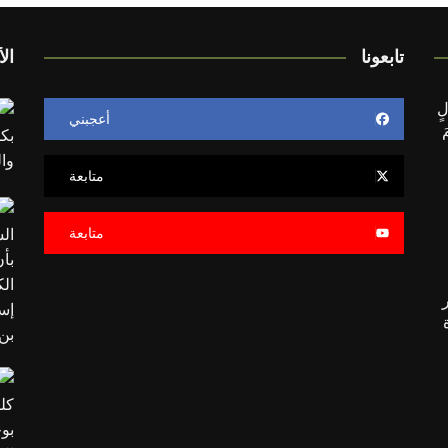
تابعونا
الأ
لٍ
أعجبني
َ
متابعة
متابعة