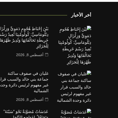
أخر الأخبار
بَيْنَ إِحْبَاطِ هُجُومٍ دَمَوِيٍّ وَزِلْزَا
دِبْلُومَاسِيٍّ: كُولُومْبِيَا تُعِيدُ رَسْم
خَرِيطَةِ تَحَالُفَاتِهَا وَتُدِيرُ ظَهْرَهَا
لِلْجَزَائِرِ
أغسطس 8, 2026
غليان في صفوف ساكنة
جماعة بني خالد والسبب قرار
غير مفهوم لرئيس دائرة وجدة
الشمالية
أغسطس 8, 2026
عَدَسَاتٌ مُصَوَّبَةٌ نَحْوَ “سَبْتَةَ”
وَتَجَاهُلٌ لِفَوَاجِعِ الدَّاخِلِ..