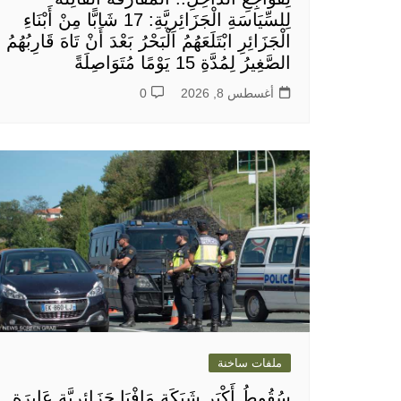
لِلسِّيَاسَةِ الْجَزَائِرِيَّةِ: 17 شَابًّا مِنْ أَبْنَاءِ
الْجَزَائِرِ ابْتَلَعَهُمُ الْبَحْرُ بَعْدَ أَنْ تَاهَ قَارِبُهُمُ
الصَّغِيرُ لِمُدَّةِ 15 يَوْمًا مُتَوَاصِلَةً
أغسطس 8, 2026
0
ملفات ساخنة
سُقُوطُ أَكْبَرِ شَبَكَةِ مَافْيَا جَزَائِرِيَّةٍ عَابِرَةٍ