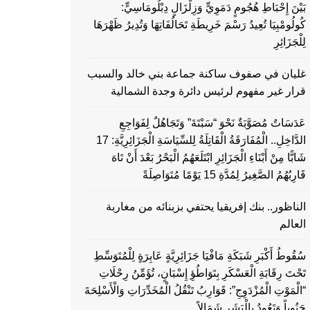
بَيْنَ إِحْبَاطِ هُجُومٍ دَمَوِيٍّ وَزِلْزَالٍ دِبْلُومَاسِيٍّ:
كُولُومْبِيَا تُعِيدُ رَسْمَ خَرِيطَةِ تَحَالُفَاتِهَا وَتُدِيرُ ظَهْرَهَا
لِلْجَزَائِرِ
غليان في صفوف ساكنة جماعة بني خالد والسبب
قرار غير مفهوم لرئيس دائرة وجدة الشمالية
عَدَسَاتٌ مُصَوَّبَةٌ نَحْوَ “سَبْتَةَ” وَتَجَاهُلٌ لِفَوَاجِعِ
الدَّاخِلِ.. الْمُفَارَقَةُ الْقَاتِلَةُ لِلسِّيَاسَةِ الْجَزَائِرِيَّةِ: 17
شَابًّا مِنْ أَبْنَاءِ الْجَزَائِرِ ابْتَلَعَهُمُ الْبَحْرُ بَعْدَ أَنْ تَاهَ
قَارِبُهُمُ الصَّغِيرُ لِمُدَّةِ 15 يَوْمًا مُتَوَاصِلَةً
الناظور.. بنك إفريقيا يحتفي بزبنائه من مغاربة
العالم
سُقُوطُ أَكْبَرِ شَبَكَةِ مَافْيَا جَزَائِرِيَّةٍ عَابِرَةٍ لِلْمُتَوَسِّطِ
تَحْتَ رِقَابَةِ الْعَسْكَرِ بِتَوَاطُؤِ إِسْبَانٍ، تُؤَمِّنُ رِحْلَاتِ
“الْمَوْتِ الْمُزْدَوِجِ”: قَوَارِبُ تَنْقُلُ الْمُخَدِّرَاتِ وَالْأَسْلِحَةَ
جَنُوباً وَتَعُودُ بِالْبَشَرِ شَمَالاً…