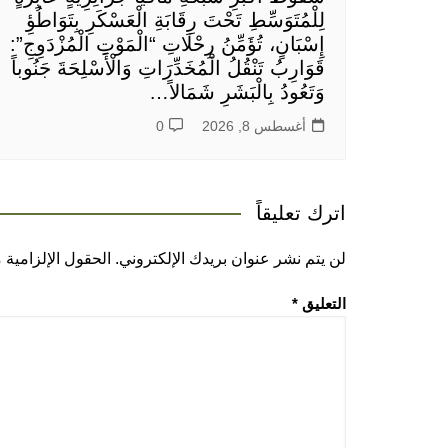
لِلْمُتَوَسِّطِ تَحْتَ رِقَابَةِ الْعَسْكَرِ بِتَوَاطُؤِ
إِسْبَانٍ، تُؤَمِّنُ رِحْلَاتِ “الْمَوْتِ الْمُزْدَوِجِ”:
قَوَارِبُ تَنْقُلُ الْمُخَدِّرَاتِ وَالْأَسْلِحَةَ جَنُوباً
وَتَعُودُ بِالْبَشَرِ شَمَالاً…
أغسطس 8, 2026
0
اترك تعليقاً
لن يتم نشر عنوان بريدك الإلكتروني.
الحقول الإلزامية م
التعليق
*