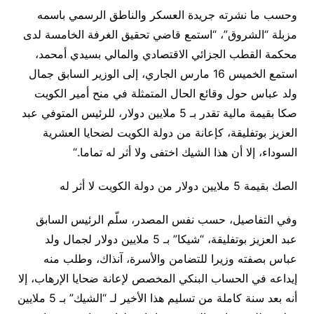
وحسب ما نشرته جريدة العسكر والناطق الرسمي باسمه
مزبلة “الشروق”، “استمع قاضي تحقيق الغرفة الخامسة لدى
محكمة القطب الجزائي الاقتصادي والمالي بسيدي أمحمد،
استمع الخميس 16 مارس الجاري، إلى الوزير السابق جمال
ولد عباس حول وقائع الحال المتمثلة في منح أمير الكويت
صكا بقيمة مالية تقدر بـ 5 ملايين دولار، للرئيس المتوفي عبد
العزيز بوتفليقة، كإعانة من دولة الكويت لضحايا العشرية
السوداء، إلا أن هذا الشيك اختفى ولا أثر له تماما
.
“
الصك بقيمة 5 ملايين دولار من دولة الكويت لا أثر له
وفي التفاصيل، حسب نفس المصدر، سلّم الرئيس السابق
عبد العزيز بوتفليقة، “شيكا”
بـ 5 ملايين دولار لجمال ولد
عباس بصفته وزيرا للتضامن والأسرة، آنذاك، وطلب منه
إيداعه في الحساب البنكي المخصص لإعانة ضحايا الإرهاب، إلا
أنه بعد سنة كاملة من تسليم هذا الأخير لـ “الشيك”
بـ 5 ملايين