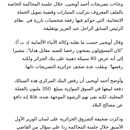
وجاءت تصريحات أحمد أويحيى، خلال جلسة المحاكمة الخاصة
بالملف المعروف بتركيب السيارات وقضية تمويل الحملة
الانتخابية، التي حوكم فيها رفقة شخصيات بارزة في نظام
الرئيس السابق الراحل عبد العزيز بوتفليقة
.
وقال أويحيى حسب ما نقلته وكالة الأنباء الألمانية (د ب أ):
“كان المسؤولون يمنحون رخصا للصيد مقابل هدايا”، مشيرا
إلى أنه عرض 60 سبيكة ذهبية على بنك الجزائر ولكنه
رفضها”. ونقلت عدة صحف جزائرية التصريحات ذاتها
.
وأوضح أحمد أويحيى أن رفض البنك المركزي هذه السبائك
دفعه لبيعها في السوق الموازية بمبلغ 350 مليون بالعملة
المحلية، لكنه نفى تهم الرشوة الموجهة ضده، قائلا إنه دافع
عن مصالح البلاد
.
وذكرت صحيفة الشروق الجزائرية على لسان الوزير الأول
الأسبق خلال جلسة المحاكمة ردا على سؤال من القاضي