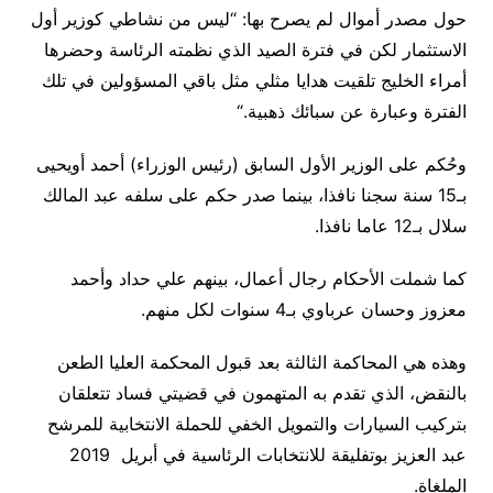
حول مصدر أموال لم يصرح بها: “ليس من نشاطي كوزير أول
الاستثمار لكن في فترة الصيد الذي نظمته الرئاسة وحضرها
أمراء الخليج تلقيت هدايا مثلي مثل باقي المسؤولين في تلك
الفترة وعبارة عن سبائك ذهبية
“.
وحُكم على الوزير الأول السابق (رئيس الوزراء) أحمد أويحيى
بـ15 سنة سجنا نافذا، بينما صدر حكم على سلفه عبد المالك
سلال بـ12 عاما نافذا
.
كما شملت الأحكام رجال أعمال، بينهم علي حداد وأحمد
معزوز وحسان عرباوي بـ4 سنوات لكل منهم
.
وهذه هي المحاكمة الثالثة بعد قبول المحكمة العليا الطعن
بالنقض، الذي تقدم به المتهمون في قضيتي فساد تتعلقان
بتركيب السيارات والتمويل الخفي للحملة الانتخابية للمرشح
عبد العزيز بوتفليقة للانتخابات الرئاسية في أبريل 2019
الملغاة.