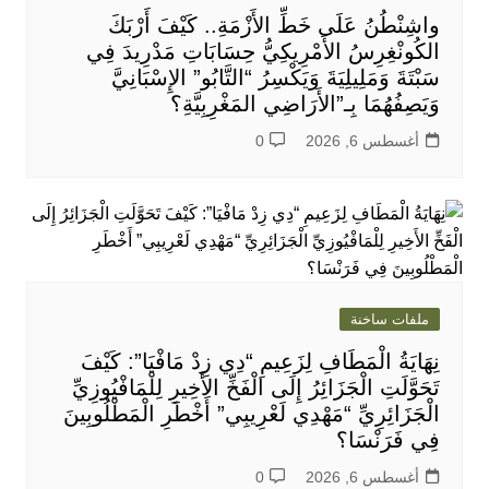
واشِنْطُنُ عَلَى خَطِّ الأَزْمَةِ.. كَيْفَ أَرْبَكَ
الكُونْغِرِسُ الأَمْرِيكِيُّ حِسَابَاتِ مَدْرِيدَ فِي
سَبْتَةَ وَمَلِيلِيَةَ وَيَكْسِرُ “التَّابُو” الإِسْبَانِيَّ
وَيَصِفُهُمَا بِـ”الأَرَاضِي المَغْرِبِيَّةِ؟
أغسطس 6, 2026
0
ملفات ساخنة
نِهَايَةُ الْمَطَافِ لِزَعِيمِ “دِي زِدْ مَافْيَا”: كَيْفَ
تَحَوَّلَتِ الْجَزَائِرُ إِلَى الْفَخِّ الأَخِيرِ لِلْمَافْيُوزِيِّ
الْجَزَائِرِيِّ “مَهْدِي لَعْرِيبِي” أَخْطَرِ الْمَطْلُوبِينَ
فِي فَرَنْسَا؟
أغسطس 6, 2026
0