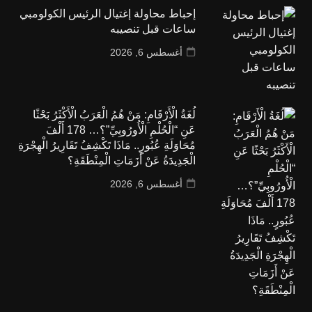
إحباط محاولة إغتيال الرئيس الكولومبي
ساعات قبل تنصيبه
أغسطس 6, 2026
لُغَةُ الْأَرْقَامِ: مَنْ هُمُ الْعَرَبُ الْأَكْثَرُ بَحْثًا
عَنِ “الْحُلْمِ الْأُورُوبِيِّ”؟… 178 أَلْفَ
مُحَاوَلَةِ عُبُورٍ.. مَاذَا تَكْشِفُ تَقَارِيرُ الْهِجْرَةِ
الْجَدِيدَةُ عَنْ أَزَمَاتِ الْمِنْطَقَةِ؟
أغسطس 6, 2026