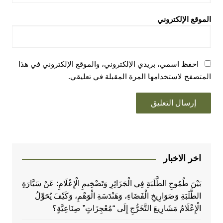
الموقع الإلكتروني
احفظ اسمي، بريدي الإلكتروني، والموقع الإلكتروني في هذا
المتصفح لاستخدامها المرة المقبلة في تعليقي.
اخر الاخبار
بَيْنَ طُمُوحِ الطَّلَبَةِ فِي الْجَزَائِرِ وَتَضْخِيمِ الْإِعْلَامِ: عَنْ سَيَّارَةِ
الطَّلَبَةِ وَصَوَارِيخِ الْفَضَاءِ، وَهَنْدَسَةِ الْوَهْمِ، وَكَيْفَ يُحَوِّلُ
الْإِعْلَامُ مَشَارِيعَ التَّخَرُّجِ إِلَى “مُعْجِزَاتٍ” صِنَاعِيَّةٍ؟