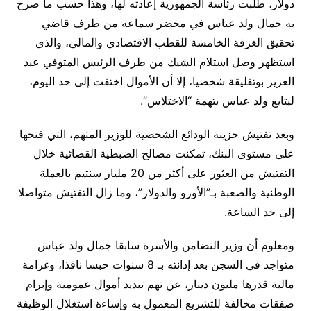
دولار، طلبت رئاسة الجمهورية إعادته لها، وهذا حسب ما صرح
به جمال ولد عباس في محضر سماعه من طرف قاضي
تحقيق الغرفة الخامسة للقطب الاقتصادي والمالي، والذي
استظهر وصل استلام الشيك من طرف الرئيس المتوفي عبد
العزيز بوتفليقة شخصيا، إلا أن الأموال اختفت إلى حد اليوم،
ليتابع ولد عباس بتهمة “الاختلاس”
.
وبعد تفتيش خزينة الودائع الشخصية للوزير المتهم، التي فتحها
على مستوى البنك، تمكنت مصالح الضبطية القضائية خلال
التفتيش من العثور على أكثر من 20 مليار سنتيم بالعملة
الوطنية والصعبة بـ”الأورو والدولار”، وما زال التفتيش متواصلا
إلى حد الساعة
.
ومعلوم أن وزير التضامن والأسرة سابقا جمال ولد عباس
متواجد في السجن بعد إدانته بـ 8 سنوات حبسا نافذا، وغرامة
مالية قدرها مليون دينار، عن تهم تبديد أموال عمومية وإبرام
صفقات مخالفة للتشريع المعمول به وإساءة استغلال الوظيفة