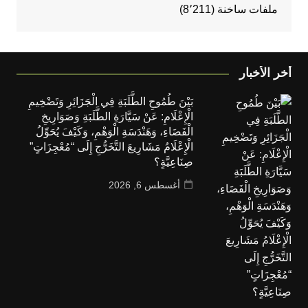
ملفات ساخنة
(8٬211)
أخر الأخبار
بَيْنَ طُمُوحِ الطَّلَبَةِ فِي الْجَزَائِرِ وَتَضْخِيمِ
الْإِعْلَامِ: عَنْ سَيَّارَةِ الطَّلَبَةِ وَصَوَارِيخِ
الْفَضَاءِ، وَهَنْدَسَةِ الْوَهْمِ، وَكَيْفَ يُحَوِّلُ
الْإِعْلَامُ مَشَارِيعَ التَّخَرُّجِ إِلَى “مُعْجِزَاتٍ”
صِنَاعِيَّةٍ؟
أغسطس 6, 2026