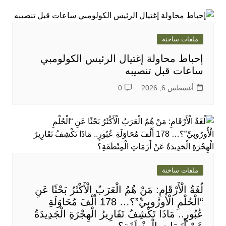
ملفات ساخنة
إحباط محاولة إغتيال الرئيس الكولومبي
ساعات قبل تنصيبه
أغسطس 6, 2026
0
ملفات ساخنة
لُغَةُ الْأَرْقَامِ: مَنْ هُمُ الْعَرَبُ الْأَكْثَرُ بَحْثًا عَنِ
“الْحُلْمِ الْأُورُوبِيِّ”؟… 178 أَلْفَ مُحَاوَلَةِ
عُبُورٍ.. مَاذَا تَكْشِفُ تَقَارِيرُ الْهِجْرَةِ الْجَدِيدَةُ