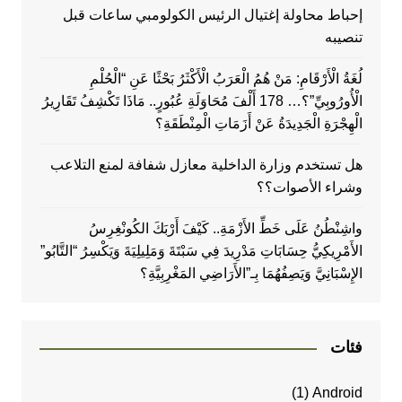
إحباط محاولة إغتيال الرئيس الكولومبي ساعات قبل
تنصيبه
لُغَةُ الْأَرْقَامِ: مَنْ هُمُ الْعَرَبُ الْأَكْثَرُ بَحْثًا عَنِ “الْحُلْمِ
الْأُورُوبِيِّ”؟… 178 أَلْفَ مُحَاوَلَةِ عُبُورٍ.. مَاذَا تَكْشِفُ تَقَارِيرُ
الْهِجْرَةِ الْجَدِيدَةُ عَنْ أَزَمَاتِ الْمِنْطَقَةِ؟
هل تستخدم وزارة الداخلية معازل شفافة لمنع التلاعب
وشراء الأصوات؟؟
واشِنْطُنُ عَلَى خَطِّ الأَزْمَةِ.. كَيْفَ أَرْبَكَ الكُونْغِرِسُ
الأَمْرِيكِيُّ حِسَابَاتِ مَدْرِيدَ فِي سَبْتَةَ وَمَلِيلِيَةَ وَيَكْسِرُ “التَّابُو”
الإِسْبَانِيَّ وَيَصِفُهُمَا بِـ”الأَرَاضِي المَغْرِبِيَّةِ؟
فئات
(1)
Android