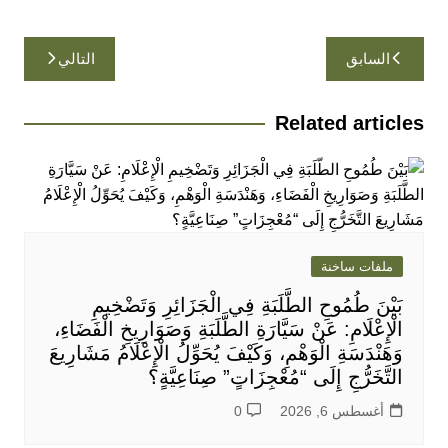
تصفّح
السابق
التالي
المقالات
Related articles
ملفات ساخنة
بَيْنَ طُمُوحِ الطَّلَبَةِ فِي الْجَزَائِرِ وَتَضْخِيمِ
الْإِعْلَامِ: عَنْ سَيَّارَةِ الطَّلَبَةِ وَصَوَارِيخِ الْفَضَاءِ،
وَهَنْدَسَةِ الْوَهْمِ، وَكَيْفَ يُحَوِّلُ الْإِعْلَامُ مَشَارِيعَ
التَّخَرُّجِ إِلَى “مُعْجِزَاتٍ” صِنَاعِيَّةٍ؟
أغسطس 6, 2026
0