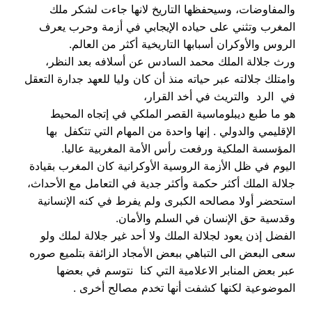
والمفاوضات، وسيحفظها التاريخ لانها جاءت لشكر ملك
المغرب وتثني على حياده الإيجابي في أزمة وحرب يعرف
الروس والأوكران أسبابها التاريخية أكثر من العالم.
ورث جلالة الملك محمد السادس عن أسلافه بعد النظر،
وامتلك جلالته عبر حياته منذ أن كان وليا للعهد جدارة التعقل
في الرد والتريث في أخد القرار،
هو ما طبع ديبلوماسية القصر الملكي في إتجاه المحيط
الإقليمي والدولي . إنها واحدة من المهام التي تتكفل بها
المؤسسة الملكية ورفعت رأس الأمة المغربية عاليا.
اليوم في ظل الأزمة الروسية الأوكرانية كان المغرب بقيادة
جلالة الملك أكثر حكمة وأكثر جدية في التعامل مع الأحداث،
استحضر أولا مصالحه الكبرى ولم يفرط في كنه الإنسانية
وقدسية حق الإنسان في السلم والأمان.
الفضل إذن يعود لجلالة الملك ولا أحد غير جلالة لملك ولو
سعى البعض الى التباهي ببعض الأمجاد الزائفة بتلميع صوره
عبر بعض المنابر الاعلامية التي كنا نتوسم في بعضها
الموضوعية لكنها كشفت أنها تخدم مصالح أخرى .