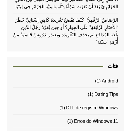
الْجَزَائِرِيِّ بَعْدَ أَنْ تَعَرَّتْ سَوْأَةُ دِبْلُومَاسِيَّةِ الْجَزَائِرِ فِي لِيبْيَا
الرَّصَاصُ الرَّقْمِيُّ: كَيْفَ تَفْضَحُ تَغْرِيدَةُ كَاهِنٍ إِسْبَانِيٍّ خَطَرَ
“الأَخْبَارِ الزَّائِفَةِ” عَلَى الجِوَارِ؟ أَوْ حِينَ يُغَرِّدُ رَجُلُ الدِّينِ
بِلُغَةِ المُدَافِعِ ثم يحذف التَغْرِيدَة ويعتذر..دُرُوسٌ قَاسِيَةٌ مِنْ
أَزْمَةِ “سَبْتَةَ”
فئات
(1)
Android
(1)
Dating Tips
(1)
DLL de registre Windows
(1)
Erros do Windows 11