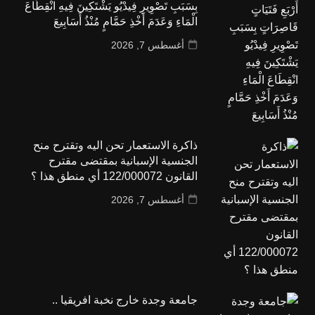
بِسَبَبِ تَصْوِيرِ فِيدْيُو يَشْتَكِينَ فِيهِ انْقِطَاعَ
الْمَاءِ وَعَدَمَ أَخْذِ حَمَّامٍ مُنْذُ أَسَابِيعَ
أغسطس 7, 2026
ذاكرة الاستعمار تحن اليه وتقترح منح
الجنسية الإسبانية بمقتضى مقترح
القانون 122/000072 أي منطق هذا ؟
أغسطس 7, 2026
جامعة وجدة خارج نخبة افريقيا ..