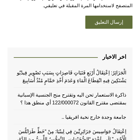
المتصفح لاستخدامها المرة المقبلة في تعليقي.
اخر الاخبار
الْجَزَائِرُ: اِعْتِقَالُ أَرْبَعِ فَتَيَاتٍ قَاصِرَاتٍ بِسَبَبِ تَصْوِيرِ فِيدْيُو
يَشْتَكِينَ فِيهِ انْقِطَاعَ الْمَاءِ وَعَدَمَ أَخْذِ حَمَّامٍ مُنْذُ أَسَابِيعَ
ذاكرة الاستعمار تحن اليه وتقترح منح الجنسية الإسبانية
بمقتضى مقترح القانون 122/000072 أي منطق هذا ؟
جامعة وجدة خارج نخبة افريقيا ..
اِعْتِقَالُ جَوَاسِيسَ جَزَائِرِيِّينَ فِي لِيبْيَا: مِنْ “خَطِّ طَرَابُلُسَ
الْأَحْمَرِ” إِلَى عُقْدَةِ “الصُّخَيْرَاتِ.. التَّوَجُّسُ اللِّيبِيُّ مِنَ الدَّوْرِ