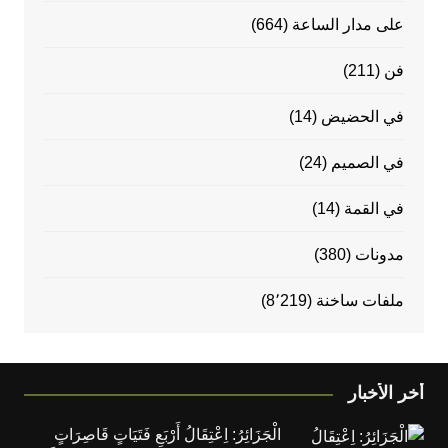
على مدار الساعة
(664)
فن
(211)
في الحضيض
(14)
في الصميم
(24)
في القمة
(14)
مدونات
(380)
ملفات ساخنة
(8٬219)
أخر الأخبار
الْجَزَائِرُ: اِعْتِقَالُ أَرْبَعِ فَتَيَاتٍ قَاصِرَاتٍ