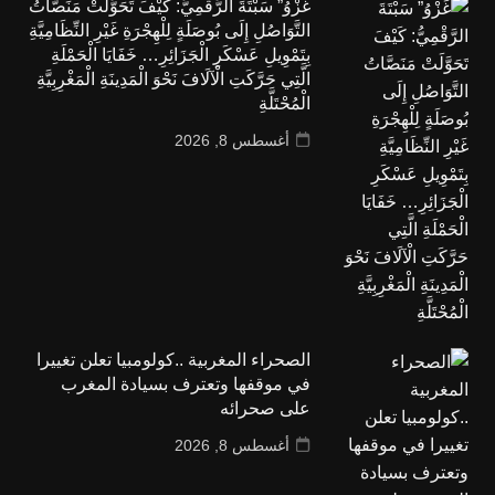
غَزْوُ” سَبْتَةَ الرَّقْمِيُّ: كَيْفَ تَحَوَّلَتْ مَنَصَّاتُ
التَّوَاصُلِ إِلَى بُوصَلَةٍ لِلْهِجْرَةِ غَيْرِ النِّظَامِيَّةِ
بِتَمْوِيلِ عَسْكَرِ الْجَزَائِرِ… خَفَايَا الْحَمْلَةِ
الَّتِي حَرَّكَتِ الْآلَافَ نَحْوَ الْمَدِينَةِ الْمَغْرِبِيَّةِ
الْمُحْتَلَّةِ
أغسطس 8, 2026
الصحراء المغربية ..كولومبيا تعلن تغييرا
في موقفها وتعترف بسيادة المغرب
على صحرائه
أغسطس 8, 2026