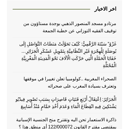
اخر الاخبار
مرتادو مسجد المنصور الذهبي بوجدة مستاؤون من
توقيف الفقيه التوزاني عن خطبة الجمعة
غَزْوُ” سَبْتَةَ الرَّقْمِيُّ: كَيْفَ تَحَوَّلَتْ مَنَصَّاتُ التَّوَاصُلِ إِلَى
بُوصَلَةٍ لِلْهِجْرَةِ غَيْرِ النِّظَامِيَّةِ بِتَمْوِيلِ عَسْكَرِ الْجَزَائِرِ…
خَفَايَا الْحَمْلَةِ الَّتِي حَرَّكَتِ الْآلَافَ نَحْوَ الْمَدِينَةِ الْمَغْرِبِيَّةِ
الْمُحْتَلَّةِ
الصحراء المغربية ..كولومبيا تعلن تغييرا في موقفها
وتعترف بسيادة المغرب على صحرائه
الْجَزَائِرُ: اِعْتِقَالُ أَرْبَعِ فَتَيَاتٍ قَاصِرَاتٍ بِسَبَبِ تَصْوِيرِ فِيدْيُو
يَشْتَكِينَ فِيهِ انْقِطَاعَ الْمَاءِ وَعَدَمَ أَخْذِ حَمَّامٍ مُنْذُ أَسَابِيعَ
ذاكرة الاستعمار تحن اليه وتقترح منح الجنسية الإسبانية
بمقتضى مقترح القانون 122/000072 أي منطق هذا ؟