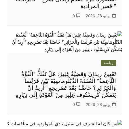
” قصر المرادية
يوليو 28, 2026
0
رياضة
تَعْيِينُ زِيدَانَ وَقَضِيَّةُ غِلِيزَ: هَلْ تَفُكُّ “الْقُوَّةُ
النَّاعِمَةُ” الْعُقْدَةَ الدِّبْلُومَاسِيَّةَ بَيْنَ فَرَنْسَا
وَالْجَزَائِرِ؟ خَاصَّةً بَعْدَ تَصْرِيحِهِ “أُرِيدُ أَنْ
يَتَمَكَّنَ كَرِيسْتُوف غِلِيز مِنْ الْعَوْدَةِ إِلَى دِيَارِهِ
يوليو 28, 2026
0