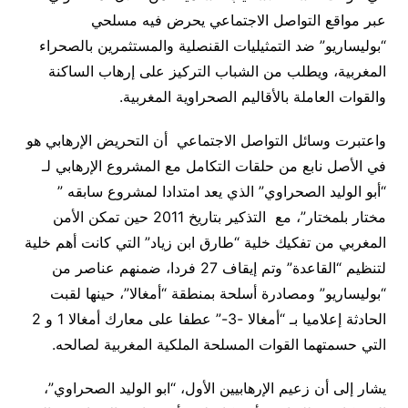
عبر مواقع التواصل الاجتماعي يحرض فيه مسلحي
“بوليساريو” ضد التمثيليات القنصلية والمستثمرين بالصحراء
المغربية، ويطلب من الشباب التركيز على إرهاب الساكنة
والقوات العاملة بالأقاليم الصحراوية المغربية
.
واعتبرت وسائل التواصل الاجتماعي أن التحريض الإرهابي هو
في الأصل نابع من حلقات التكامل مع المشروع الإرهابي لـ
“أبو الوليد الصحراوي” الذي يعد امتدادا لمشروع سابقه ”
مختار بلمختار”، مع التذكير بتاريخ 2011 حين تمكن الأمن
المغربي من تفكيك خلية “طارق ابن زياد” التي كانت أهم خلية
لتنظيم “القاعدة” وتم إيقاف 27 فردا، ضمنهم عناصر من
“بوليساريو” ومصادرة أسلحة بمنطقة “أمغالا”، حينها لقبت
الحادثة إعلاميا بـ “أمغالا -3-” عطفا على معارك أمغالا 1 و 2
التي حسمتهما القوات المسلحة الملكية المغربية لصالحه
.
يشار إلى أن زعيم الإرهابيين الأول، “ابو الوليد الصحراوي”،