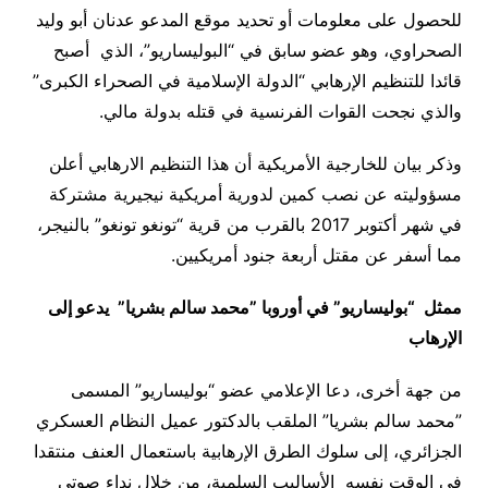
للحصول على معلومات أو تحديد موقع المدعو عدنان أبو وليد
الصحراوي، وهو عضو سابق في “البوليساريو”، الذي أصبح
قائدا للتنظيم الإرهابي “الدولة الإسلامية في الصحراء الكبرى”
والذي نجحت القوات الفرنسية في قتله بدولة مالي
.
وذكر بيان للخارجية الأمريكية أن هذا التنظيم الارهابي أعلن
مسؤوليته عن نصب كمين لدورية أمريكية نيجيرية مشتركة
في شهر أكتوبر 2017 بالقرب من قرية “تونغو تونغو” بالنيجر،
مما أسفر عن مقتل أربعة جنود أمريكيين.
ممثل “بوليساريو” في أوروبا ”محمد سالم بشريا” يدعو إلى
الإرهاب
من جهة أخرى، دعا الإعلامي عضو “بوليساريو” المسمى
”محمد سالم بشريا” الملقب بالدكتور عميل النظام العسكري
الجزائري، إلى سلوك الطرق الإرهابية باستعمال العنف منتقدا
في الوقت نفسه الأساليب السلمية، من خلال نداء صوتي