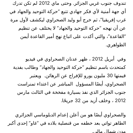
تندوف جنوب غربي الجزائر. وحتى ماي 2012 لم تكن تدرك
أي جهة أمنية لأي فكر جهادي تتبع “حركة التوحيد والجهاد في
غرب إفريقيا”، ثم خرج أبو وليد الصحراوي ليكشف لأول مرة
عن أن نهجه “حركة التوحيد والجهاد” لا يختلف عن تنظيم
“القاعدة”، والتي أكدت على اتباع نهج أمير القاعدة أيمن
الظواهري
.
وفي أبريل 2012 ، ظهر عدنان الصحراوي في فيديو
كمتحدث باسم تنظيم “حركة التوحيد والجهاد” وطالب بفدية
قيمتها 30 مليون يورو للإفراج عن الرهائن. ويعتبر
الصحراوي، أيضًا المسؤول المباشر عن اعتداء تمنراست
جنوب الجزائر الذي نفذ بسيارة مفخخة في الثالث مارس
2012 ، وخلف أزيد من 32 جريحًا
.
والصحراوي أيضًا هو من أعلن إعدام الدبلوماسي الجزائري
الطاهر تواتي بعد خطفه من قنصلية بلاده في “غاو” إحدى أكبر
مدن شمال مالي
.