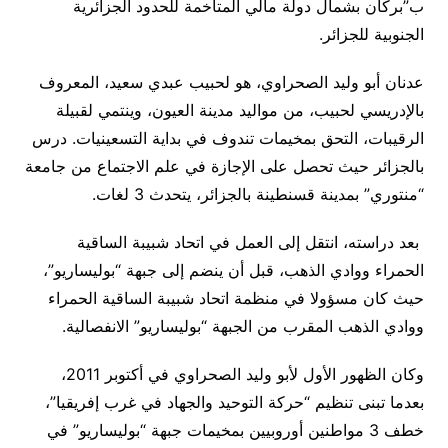
ب”بركان بشمال دولة مالي المتاخمة للحدود الجزائرية
الجنوبية للجزائر.
عدنان أبو وليد الصحراوي، هو لحبيب عبدي سعيد، المعروف
بالإدريسي لحبيب، من مواليد مدينة العيون، وينتمي لقبيلة
الرقيبات، التحق بمخيمات تندوف في بداية التسعينيات. درس
بالجزائر حيث تحصل على الإجازة في علم الاجتماع من جامعة
“منتوري” بمدينة قسنطينة بالجزائر، يتحدث 3 لغات
.
بعد دراسته، انتقل إلى العمل في اتحاد شبيبة الساقية
الحمراء ووادي الذهب، قبل أن ينضم إلى جبهة “بوليساريو”،
حيث كان مسؤولا في منظمة اتحاد شبيبة الساقية الحمراء
ووادي الذهب المقرب من الجبهة “بوليساريو” الانفصالية
.
وكان الظهور الأول لأبو وليد الصحراوي في أكتوبر 2011،
بعدما تبنى تنظيم “حركة التوحيد والجهاد في غرب إفريقيا”،
خطف 3 مواطنين أوروبيين بمخيمات جبهة “بوليساريو” في