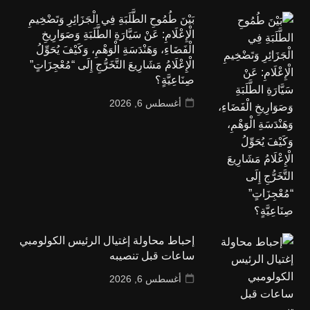
بَيْنَ طُمُوحِ الطَّلَبَةِ فِي الْجَزَائِرِ وَتَضْخِيمِ
الْإِعْلَامِ: عَنْ سَيَّارَةِ الطَّلَبَةِ وَصَوَارِيخِ
الْفَضَاءِ، وَهَنْدَسَةِ الْوَهْمِ، وَكَيْفَ يُحَوِّلُ
الْإِعْلَامُ مَشَارِيعَ التَّخَرُّجِ إِلَى “مُعْجِزَاتٍ”
صِنَاعِيَّةٍ؟
أغسطس 6, 2026
إحباط محاولة إغتيال الرئيس الكولومبي
ساعات قبل تنصيبه
أغسطس 6, 2026