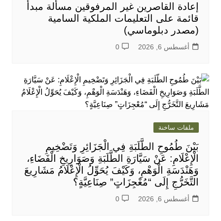
إعادة القاصرين غير المرفوقين مسألة مبدأ
قائمة على التعليمات الملكية السامية
(مصدر دبلوماسي)
أغسطس 6, 2026
0
ملفات ساخنة
بَيْنَ طُمُوحِ الطَّلَبَةِ فِي الْجَزَائِرِ وَتَضْخِيمِ
الْإِعْلَامِ: عَنْ سَيَّارَةِ الطَّلَبَةِ وَصَوَارِيخِ الْفَضَاءِ،
وَهَنْدَسَةِ الْوَهْمِ، وَكَيْفَ يُحَوِّلُ الْإِعْلَامُ مَشَارِيعَ
التَّخَرُّجِ إِلَى “مُعْجِزَاتٍ” صِنَاعِيَّةٍ؟
أغسطس 6, 2026
0