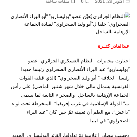
أكتوبر 29, 2021
0
ملفات ساخنة
عبدالقادر كتــرة
اختارت مخابرات النظام العسكري الجزائري عضو
“بوليساريو” عبد البراء الأنصاري الصحراوي رئيسا جديدا
رئيسا لخلافة ” أبو وليد الصحراوي” (الذي قتلته القوات
الفرنسية بشمال مالي خلال شهر شتنبر الماضي) على رأس
الجماعة الإرهابية بالساحل والصحراء التابعة لما يسمى
ب”
الدولة الإسلامية في غرب إفريقيا” المنخرطة تحت لواء
“داعش”، مع العلم أن تعيينه تمّ حين كان “عبد البراء
الصحراوي” في ليبيا
.
وحسب مصادر إعلامية تمّ تداولها، القائد البوليساري الجديد