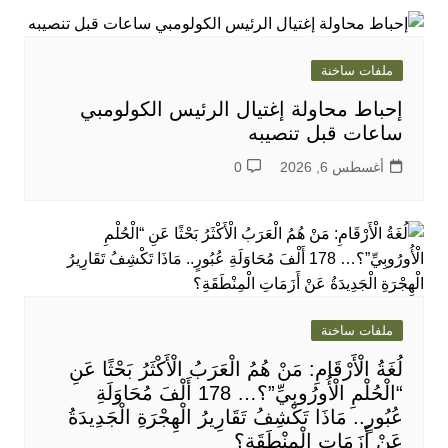
ملفات ساخنة
إحباط محاولة إغتيال الرئيس الكولومبي
ساعات قبل تنصيبه
أغسطس 6, 2026
0
ملفات ساخنة
لُغَةُ الْأَرْقَامِ: مَنْ هُمُ الْعَرَبُ الْأَكْثَرُ بَحْثًا عَنِ
“الْحُلْمِ الْأُورُوبِيِّ”؟… 178 أَلْفَ مُحَاوَلَةِ
عُبُورٍ.. مَاذَا تَكْشِفُ تَقَارِيرُ الْهِجْرَةِ الْجَدِيدَةُ
عَنْ أَزَمَاتِ الْمِنْطَقَةِ؟