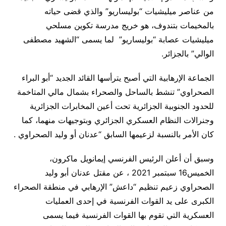
من عناصر ميليشيات “بوليساريو” والذي قضى حياته
بالمخيمات بتندوف، هو خريج مدرسة تكوين مسلحي
ميليشيات عصابة “بوليساريو” لما يسمى “الشهيد مصطفى
الوالي” بالجزائر.
الجماعة الإرهابية التي أصبح يترأسها القائد الجديد “أبو البراء
الصحراوي” تنشط بالساحل والصحراء بشمال مالي المتاخمة
للحدود الجنوبية الجزائرية تحت أعين المخابرات الجزائرية
وجنرالات النظام العسكري الجزائري وبتوجيهات منهما، كما
كان الأمر بالنسبة لزعيمها السابق “عدنان أو وليد الصحراوي .
وسبق أن أعلن الرئيس الفرنسي إيمانويل ماكرون،
الخميس16 سبتمبر 2021 ، عن مقتل عدنان أبو وليد
الصحراوي زعيم تنظيم “داعش” الإرهابي في منطقة الصحراء
الكبرى على يد القوات الفرنسية في إحدى العمليات
العسكرية التي تقوم بها القوات الفرنسية فيما يسمى