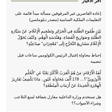
اخر الاخبار
إعادة القاصرين غير المرفوقين مسألة مبدأ قائمة على
التعليمات الملكية السامية (مصدر دبلوماسي)
بَيْنَ طُمُوحِ الطَّلَبَةِ فِي الْجَزَائِرِ وَتَضْخِيمِ الْإِعْلَامِ: عَنْ سَيَّارَةِ
الطَّلَبَةِ وَصَوَارِيخِ الْفَضَاءِ، وَهَنْدَسَةِ الْوَهْمِ، وَكَيْفَ يُحَوِّلُ
الْإِعْلَامُ مَشَارِيعَ التَّخَرُّجِ إِلَى “مُعْجِزَاتٍ” صِنَاعِيَّةٍ؟
إحباط محاولة إغتيال الرئيس الكولومبي ساعات قبل
تنصيبه
لُغَةُ الْأَرْقَامِ: مَنْ هُمُ الْعَرَبُ الْأَكْثَرُ بَحْثًا عَنِ “الْحُلْمِ
الْأُورُوبِيِّ”؟… 178 أَلْفَ مُحَاوَلَةِ عُبُورٍ.. مَاذَا تَكْشِفُ تَقَارِيرُ
الْهِجْرَةِ الْجَدِيدَةُ عَنْ أَزَمَاتِ الْمِنْطَقَةِ؟
هل تستخدم وزارة الداخلية معازل شفافة لمنع التلاعب
وشراء الأصوات؟؟