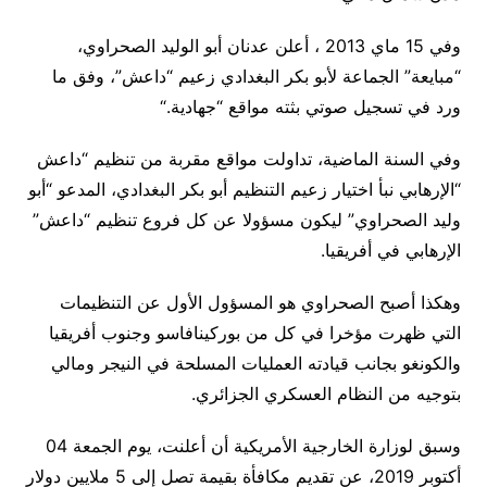
وفي 15 ماي 2013 ، أعلن عدنان أبو الوليد الصحراوي،
“مبايعة” الجماعة لأبو بكر البغدادي زعيم “داعش”، وفق ما
ورد في تسجيل صوتي بثته مواقع “جهادية
“.
وفي السنة الماضية، تداولت مواقع مقربة من تنظيم “داعش
“الإرهابي نبأ اختيار زعيم التنظيم أبو بكر البغدادي، المدعو “أبو
وليد الصحراوي” ليكون مسؤولا عن كل فروع تنظيم “داعش”
الإرهابي في أفريقيا
.
وهكذا أصبح الصحراوي هو المسؤول الأول عن التنظيمات
التي ظهرت مؤخرا في كل من بوركينافاسو وجنوب أفريقيا
والكونغو بجانب قيادته العمليات المسلحة في النيجر ومالي
بتوجيه من النظام العسكري الجزائري.
وسبق لوزارة الخارجية الأمريكية أن أعلنت، يوم الجمعة 04
أكتوبر 2019، عن تقديم مكافأة بقيمة تصل إلى 5 ملايين دولار