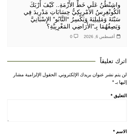
واشِنْطُنُ عَلَى خَطِّ الأَزْمَةِ.. كَيْفَ أَرْبَكَ
الكُونْغِرِسُ الأَمْرِيكِيُّ حِسَابَاتِ مَدْرِيدَ فِي
سَبْتَةَ وَمَلِيلِيَةَ وَيَكْسِرُ “التَّابُو” الإِسْبَانِيَّ
وَيَصِفُهُمَا بِـ”الأَرَاضِي المَغْرِبِيَّةِ؟
أغسطس 6, 2026
0
اترك تعليقاً
لن يتم نشر عنوان بريدك الإلكتروني.
الحقول الإلزامية مشار
إليها بـ
*
التعليق
*
الاسم
*