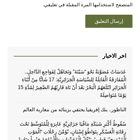
المتصفح لاستخدامها المرة المقبلة في تعليقي.
اخر الاخبار
عَدَسَاتٌ مُصَوَّبَةٌ نَحْوَ “سَبْتَةَ” وَتَجَاهُلٌ لِفَوَاجِعِ الدَّاخِلِ..
الْمُفَارَقَةُ الْقَاتِلَةُ لِلسِّيَاسَةِ الْجَزَائِرِيَّةِ: 17 شَابًّا مِنْ أَبْنَاءِ
الْجَزَائِرِ ابْتَلَعَهُمُ الْبَحْرُ بَعْدَ أَنْ تَاهَ قَارِبُهُمُ الصَّغِيرُ لِمُدَّةِ 15
يَوْمًا مُتَوَاصِلَةً
الناظور.. بنك إفريقيا يحتفي بزبنائه من مغاربة العالم
سُقُوطُ أَكْبَرِ شَبَكَةِ مَافْيَا جَزَائِرِيَّةٍ عَابِرَةٍ لِلْمُتَوَسِّطِ تَحْتَ
رِقَابَةِ الْعَسْكَرِ بِتَوَاطُؤِ إِسْبَانٍ، تُؤَمِّنُ رِحْلَاتِ “الْمَوْتِ
الْمُزْدَوِجِ”: قَوَارِبُ تَنْقُلُ الْمُخَدِّرَاتِ وَالْأَسْلِحَةَ جَنُوباً وَتَعُودُ