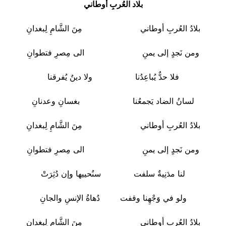
بلاد العُربِ أوطاني
بلادُ العُربِ أوطاني مِنَ الشَّامِ لِبغدانِ
ومن نَجدٍ إلى يمنِ الى مِصرِ فتطوانِ
فلا حدٌّ يُباعِدُنا ولا دينٌ يُفرقنا
لسانُ الضاد يَجمعُنا بغسانِ وعدنانِ
بلادُ العُربِ أوطاني مِنَ الشَّامِ لِبغدانِ
ومن نَجدٍ إلى يمنِ الى مِصرِ فتطوانِ
لنا مدَنِيةٌ سلفت سنُحييها وإن دُثِرَتْ
ولو في وَجْهِنا وقفت دُهاةُ الإنسِ والجانِ
بلادُ العُربِ أوطاني مِنَ الشَّامِ لِبغدانِ