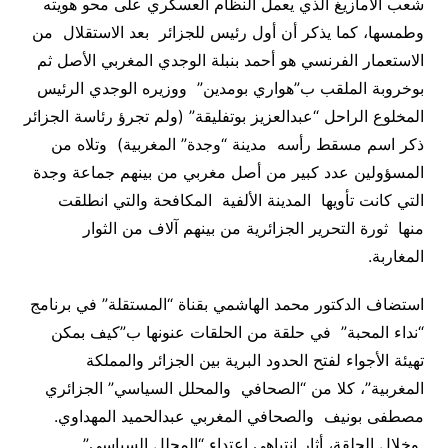
شعب الأمازيغ الذي يعمل النظام العسكري على محو هويته
وطمسها، كما يذكر أن أول رئيس للجزائر بعد الاستقلال من
الاستعمار الفرنسي هو أحمد بنبلة الوجدي المغربي الأصل ثم
بوخروبة الملقب ب”هواري بومدين” ووزيره الوجدي الرئيس
المخلوع الراحل “عبدالعزيز بوتفليقة” (ولم تجرؤ رئاسة الجزائر
ذكر اسم مسقط رأسه مدينة “وجدة” المغربية) وتلاه من
المسؤولين عدد كبير من أصل مغربي من بينهم جماعة وجدة
التي كانت تأويها المدينة الألفية المكافحة والتي انطلقت
منها ثورة التحرير الجزائرية من بينهم آلاف من الثوار
المغاربة.
استضاف الدكتور محمد الهاشمي بقناة “المستقلة” في برنامج
“نداء المحبة” في حلقة من الحلقات عنونها ب”كيف بمكن
تهيئة الأجواء لفتح الحدود البرية بين الجزائر والمملكة
المغربية”، كلا من “الصحافي والمحلل السياسي” الجزائري
مصطفى بونيف والصحافي المغربي عبدالحميد المهداوي.
وخلال الحلقة، أثار انتباهي اعتداء “المحلل السياسي”