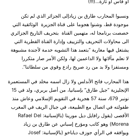
أو فاس أو تازة…(!!!)
ونسبوا المحارب طارق بن زياد
إلى الجزائر الذي لم تكن
موجودة قط، وشنوا هجوما على قناة الجزيرة الوثائقية التي
خصصت برنامجا له، متهمين القناة بتحريف التاريخ الجزائري
الى محاولات التحريف والتزييف وإدارة القناة القطرية التي
يشتغل فيها مغاربة “بتعمد هذا التشويه خدمة لأجندة مشبوهة
لا نعلم مآلاتها ولا الداعمين لها، ولكن الأمر صار متكررا
ومستفزا ولا بد من رد صريح رادع وقوي من سلطاتنا”
.
هذا المحارب فاتح الأندلس ولا زال اسمه مخلد في المستعمرة
الإنجليزية “جبل طارق” بإسبانيا، من أصل بربري، ولد في 15
نونبر 679، سنة 57 هجرية في التقويم الإسلامي وعاش منذ
طفولته في اتصال مع الطبيعة، في جبال الريف في المغرب
الأقصى (يقول رافايل ديل مورينا (بالإسبانية:
Rafael Del
Morena
)‏ وهو كاتب ومؤرخ إسباني عن طارق بن زياد
ويوافقه في الرأي جوزف دياباخو (بالإسبانية:
Josef