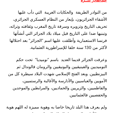
من النوادر الطريفة والحكايات الغريبة التي دأب عليها
الأشقاء الجزائريون، بإيعاز من النظام العسكري الجزائري،
تحريف التاريخ وتزويره وسرقة تاريخ المغرب وثقافته وتراثه،
وتبنيها ضدا على التاريخ قبل ميلاد بلاد الجزائر التي أنشأتها
فرنسا الاستعمارية وأطلقت عليها اسم “الجزائر” بعد احتلالها
لأكثر من 130 سنة خلفا للإمبراطورية العثمانية
.
وعرفت الجزائر قديما العديد باسم “نوميديا” تحت حكم
النوميديين والفينيقيين والبونيقيين والرومان فالوندال ثم
البيزنطيين. وبعد الفتح الإسلامي شهدت البلاد سيطرة كل من
الأمويين والعباسيين والأدارسة والأغالبة والرستميين،
والفاطميين، والزيريين والحماديين، والمرابطين والموحدين
والحفصيين فالعثمانيين
.
ولم يعرف هذا البلد تاريخا خاصا به وهوية مميزة له اللهم هوية