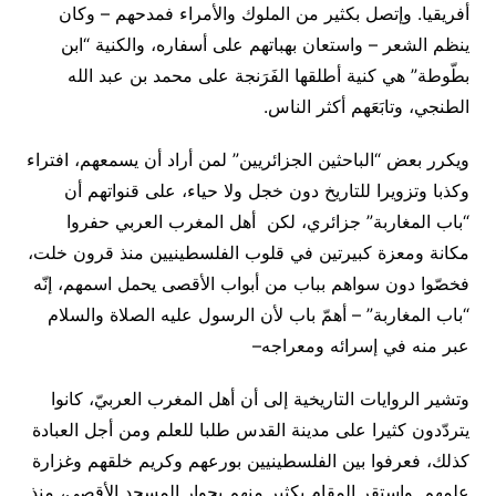
أفريقيا. وإتصل بكثير من الملوك والأمراء فمدحهم – وكان
ينظم الشعر – واستعان بهباتهم على أسفاره، والكنية “ابن
بطّوطة” هي كنية أطلقها الفَرَنجة على محمد بن عبد الله
الطنجي، وتابَعَهم أكثر الناس.
ويكرر بعض “الباحثين الجزائريين” لمن أراد أن يسمعهم، افتراء
وكذبا وتزويرا للتاريخ دون خجل ولا حياء، على قنواتهم أن
“باب المغاربة” جزائري، لكن أهل المغرب العربي حفروا
مكانة ومعزة كبيرتين في قلوب الفلسطينيين منذ قرون خلت،
فخصّوا دون سواهم بباب من أبواب الأقصى يحمل اسمهم، إنّه
“باب المغاربة” – أهمّ باب لأن الرسول عليه الصلاة والسلام
عبر منه في إسرائه ومعراجه
–
وتشير الروايات التاريخية إلى أن أهل المغرب العربيّ، كانوا
يتردّدون كثيرا على مدينة القدس طلبا للعلم ومن أجل العبادة
كذلك، فعرفوا بين الفلسطينيين بورعهم وكريم خلقهم وغزارة
علمهم. واستقر المقام بكثير منهم بجوار المسجد الأقصى، منذ