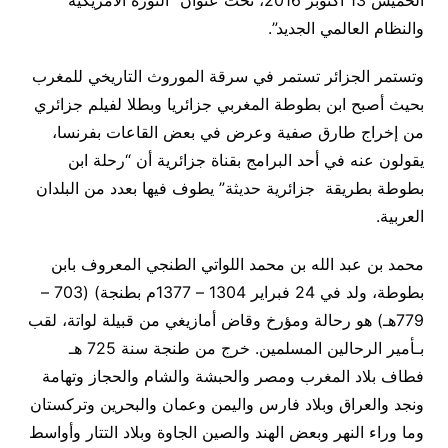
والنظام العالمي الجديد”.
وتستمر الجزائر تستمر في سرقة الموروث التاريخي للمغرب
بحيث أصبح ابن بطوطة المغربي جزائريا وبطلا لفيلم جزائري
من إخراج طارق صفية وعرض في بعض القاعات بفرنسا،
يقولون عنه في أحد البرامج بقناة جزائرية أن “رحلة ابن
بطوطة بطريقة جزائرية حديثة” يطوف فيها بعدد من البلدان
العربية.
محمد بن عبد الله بن محمد اللواتي الطنجي المعروف بابن
بطوطة، ولد في 24 فبراير 1304 – 1377م بطنجة) (703 –
779هـ) هو رحالة ومؤرخ وقاض أمازيغي من قبيلة لواتة، لقب
بـأمير الرحالين المسلمين. خرج من طنجة سنة 725 هـ
فطاف بلاد المغرب ومصر والحبشة والشام والحجاز وتهامة
ونجد والعراق وبلاد فارس واليمن وعمان والبحرين وتركستان
وما وراء النهر وبعض الهند والصين الجاوة وبلاد التتار وأواسط