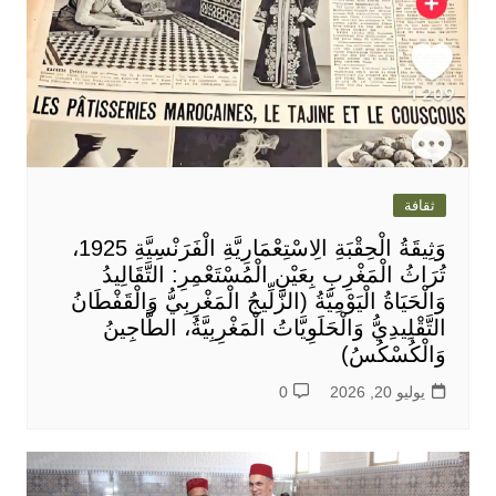
ثقافة
وَثِيقَةُ الْحِقْبَةِ الِاسْتِعْمَارِيَّةِ الْفَرَنْسِيَّةِ 1925،
تُرَاثُ الْمَغْرِبِ بِعَيْنِ الْمُسْتَعْمِرِ: التَّقَالِيدُ
وَالْحَيَاةُ الْيَوْمِيَّةُ (الزَّلِّيجُ الْمَغْرِبِيُّ وَالْقَفْطَانُ
التَّقْلِيدِيُّ وَالْحَلَوِيَّاتُ الْمَغْرِبِيَّةُ، الطَّاجِينُ
وَالْكُسْكُسُ)
يوليو 20, 2026
0