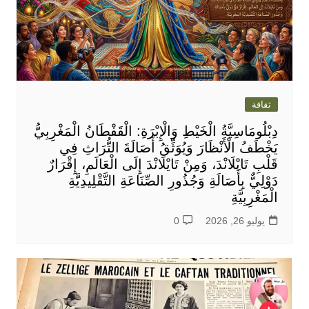
ثقافة
دِبْلُومَاسِيَّةُ الْخَيْطِ وَالْإِبْرَةِ: الْقَفْطَانُ الْمَغْرِبِيُّ
يَخْطَفُ الْأَنْظَارَ وَيُوَثِّقُ أَصَالَةَ التُّرَاثِ فِي
قَلْبِ تَايْلَانْدَ، وَمِنْ تَايْلَانْدَ إِلَى الْعَالَمِ، إِقْرَارٌ
دَوْلِيٌّ بِأَصَالَةِ وَجُذُورِ الصِّنَاعَةِ التَّقْلِيدِيَّةِ
الْمَغْرِبِيَّةِ
يوليو 26, 2026
0