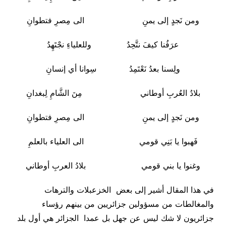
ومن نَجدٍ إلى يمنِ الى مِصرِ فتطوانِ
عرَفُنا كيفَ نتَّحِدُ وللعلياءِ نجْتَهِدُ
ولِسنا بعدُ نَعْتَمِدُ سِوانا أي إنسانِ
بلادُ العُربِ أوطاني مِنَ الشَّامِ لِبغدانِ
ومن نَجدٍ إلى يمنِ الى مِصرِ فتطوانِ
فَهبوا يا بَنِي قومي الى العلياء بالعلمِ
وغنوا يا بني قومي بلادُ العربِ أوطاني
في هذا المقال أشير إلى بعض الخزعبلات والترهات
والمغالطات من مسؤولين جزائريين من بينهم رؤساء
جزائريون لا شك ليس عن جهل بل عمدا الجزائر هي أول بلد