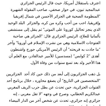
اعترف باستقلال أمريكا، حيث قال الرئيس الجزائري
عبدالمجيد تبون، في حوار صحفي، صاحب المقولة الشهيرة
“المنظومة الصحية في الجزائر الأحسن في شمال إفريقيا
وإفريقيا، احب من أحب وكره من كره، والجزائر البلد الوحيد
الذي ينجز تحاليل كورونا على الموتى” ثم ينقل إلى مستشفى
بألمانيا للعلاج، الرئيس الجزائري قال: “الجزائر هي صاحبة
الفتوحات الاسلامية وهي من نشرت الإسلام في أوروبا” وآخر
“ما جادت به قريحته” أن الرئيس الأمريكي جورج واشنطون
أهدى “2 كوابس” (مسدسين) للأمير عبدالقادر، مع العلم أن
هذا الأخير ولد بعد تسع سنوات من وفاة الأول.
بل ذهب الجزائريون إلى أبعد من ذلك حين كاد أحد الجزائريين
“المتخصصين في التاريخ” أن يصفع محاوره ، خلال برنامج أحد
القنوات الجزائرية، حين تحدث عن بطل حرب الريف المغربي
عبدالكريم الخطابي، وصرخ في وجهه “لا تقل مغربي ، إنه
جزائري إنه جزائري، تحدث عن شخص آخر من الدار البيضاء