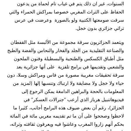
السنوات، غير ان ذلك يتم في غياب تام لحماة من يدعون
الحفاظ على التراث المغربي خصوصا بمراكش الحمراء والتي
سرقت صومعتها الكتبية ولو بالصورة وعرضت في عرس
تراثي جزائري بدون خجل
.
ويتعمد الجزائريون سرقة مجموعة من الألبسة مثل القفطان
والصناعة التقليدية من الجلد والفخار والنحاس والفضة والطبخ
مثل أطباق الكسكس والطنجية والبسطيلة وفنون الملحون
والشعبي وتقديمها في برامج تلفزية على أنها جزائرية بعد
سرقة تحقيقات مغربية مصورة من فاس ومراكش وسلا، دون
حياء ولا خجل ولا مضايقة ولا ارتباك وتنسبها إلها (لمزيد من
المعلومات بالحجة والبراهين الدامغة يمكن الرجوع إلى
فيديوهات
نبيل هرباز الذي أرعب “جنرالات العسكر” في
الجزائر)، رغم أن بعض ضيوف هذه البرامج أجانب، كثيرا ما
لاحظوا وصححوا على أن ما تم تقديمه مغربي مائة في المائة
بحكم أنهم زاروا المغرب وعاشوا فيه ويعرفون ثقافته وتراثه،