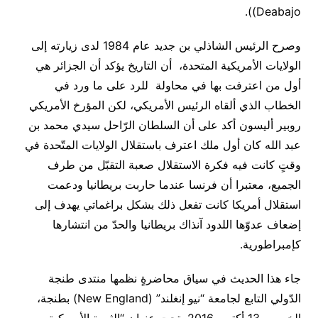
Deabajo
)‏).
وصرح الرئيس الشاذلي بن جديد عام 1984 لدى زيارته إلى
الولايات الأمريكية المتحدة، أن التاريخ يؤكد أن الجزائر هي
أول من اعترفت بها في محاولة للرد على ما ورد في
الخطاب الذي ألقاه الرئيس الأمريكي، لكن المؤرخ الأمريكي
روبير أليسون أكد على أن السلطان الرّاحل سيدي محمد بن
عبد الله كان أول ملك اعترف باستقلال الولايات المتّحدة في
وقتٍ كانت فيه فكرة الاستقلال صعبة التقبّل من طرف
الجميع، معتبرا أن فرنسا عندما حاربت بريطانيا ودعمت
استقلال أمريكا كانت تفعل ذلك بشكل براغماتي يهدف إلى
إضعاف عدوّها اللدود آنذاك بريطانيا والحدّ من انتشارها
كإمبراطورية
.
جاء هذا الحديث في سياق محاضرةٍ نظمها منتدى طنجة
الدّولي التابع لجامعة “نيو إنغلند” (
New England
) بطنجة،
الخميس 13 أكتوبر 2016، تحت عنوان “الثورة الأمريكية