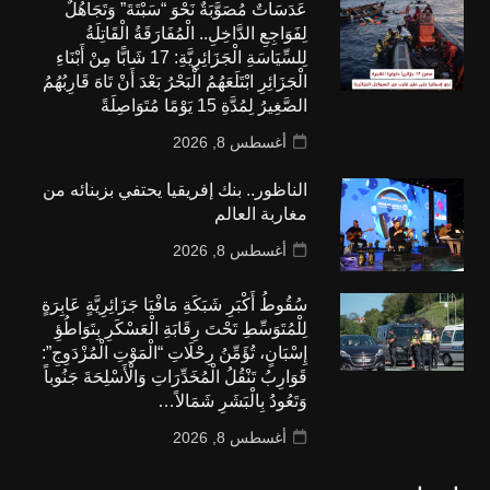
عَدَسَاتٌ مُصَوَّبَةٌ نَحْوَ “سَبْتَةَ” وَتَجَاهُلٌ
لِفَوَاجِعِ الدَّاخِلِ.. الْمُفَارَقَةُ الْقَاتِلَةُ
لِلسِّيَاسَةِ الْجَزَائِرِيَّةِ: 17 شَابًّا مِنْ أَبْنَاءِ
الْجَزَائِرِ ابْتَلَعَهُمُ الْبَحْرُ بَعْدَ أَنْ تَاهَ قَارِبُهُمُ
الصَّغِيرُ لِمُدَّةِ 15 يَوْمًا مُتَوَاصِلَةً
أغسطس 8, 2026
الناظور.. بنك إفريقيا يحتفي بزبنائه من
مغاربة العالم
أغسطس 8, 2026
سُقُوطُ أَكْبَرِ شَبَكَةِ مَافْيَا جَزَائِرِيَّةٍ عَابِرَةٍ
لِلْمُتَوَسِّطِ تَحْتَ رِقَابَةِ الْعَسْكَرِ بِتَوَاطُؤِ
إِسْبَانٍ، تُؤَمِّنُ رِحْلَاتِ “الْمَوْتِ الْمُزْدَوِجِ”:
قَوَارِبُ تَنْقُلُ الْمُخَدِّرَاتِ وَالْأَسْلِحَةَ جَنُوباً
وَتَعُودُ بِالْبَشَرِ شَمَالاً…
أغسطس 8, 2026