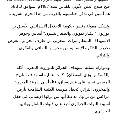
فتح صلاح الدين الأيوبي للقدس سنة 1187م الموافق لـ 583
هـ، آملين في تدفن جثامينهم بالقرب من هذا الحرم الشريف
.
وتشكل مقولة رئيس حكومة الاحتلال الإسرائيلي الأسبق بن
غوريون “الكبار يموتون والصغار ينسون” أساس وجوهر
الاستهداف المنظم لتراث المغربي من طرف الجزائر ، بغرض
تحريف الذاكرة الإنسانية من مخزونها الثقافي والفكري
والتراثي
.
وبموازاة عملية استهداف الجزائر للموروث المغربي أكلة
(الكسكس وزي القفطان)، كانت عملية استهداف التاريخ
المغربي تسير على قدم وساق، فتلجأ إلى سرقة الموروث
والمخزون التراثي كجعل صومعة الكتبية الشامخة بأرض
مراكش من تراثها، مدعيةً أنها من تراثها الإنساني في حفل
أسبوع التراث الجزائري أذيع على قنوات التلفاز وراديو
الجزائري
.