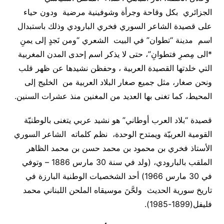
الجزائري بكل وقاحة وجرأة وشوفينية مرضية ودون حياء
على قصيدة الشاعر السوري فخري البارودي وذلك باستبدال
اسم مدينة “تطوان” في البيت الشعري “ومن نَجدٍ إلى يمنِ
*الى مِصرِ فتطوانِ”، حتى لا يذكر اسم إحدى المدن المغربية
التي خلدتها القصيدة العربية ، وحفظن نشيدها عن ظهر قلب
ونحن صغار، مثل جميع صغار البلاد العربية من الخليج إلى
المحيط، كما تغنى بها العديد من المغنين منذ عشرات السنين.
قصيدة “بلاد العرب أوطاني” هو نشيد عربي يتغنى بالوطنيّة
القومية العربيّة ويمتدح الوحدة، نظم كلماته الشاعر السوري
الأستاذ فخري بن محمود بن محمد حسن بن محمد الظاهر
الملقب بالبارودي، (ولد في سنة 30 مارس 1886 – وتوفي
في 30 مارس 1966) أحد الشخصيات الوطنية البارزة في
تاريخ سورية الحديث ولحَّنَ موسيقاه الملحن اللبناني محمد
فليفل
(1899-1985).